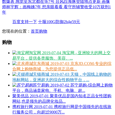
数爆表
感觉全东北都在等7号
台风白海豚登陆地点更新
画像
师林宇辉：画梅姨7年 想亲眼看看
看守所辅警收受10万获刑1
年
百度支持一下
十堰100G防御2h4g59元
您现在的位置：
首页
购物
购物
淘宝网
2019-07-04
淘宝网 - 亚洲较大的网上交
易平台，提供各类服饰、美容、...
京东商城
2019-07-03
京东JD.COM-专业的综
合网上购物商城，为您提供正品低...
天猫商城
2019-07-03
天猫，中国线上购物的
地标网站，亚洲超大的综合性购物平台，...
苏宁易购
2019-07-02
苏宁易购-综合网上购物
平台，商品涵盖家电、手机、电脑、超...
聚美优品
2019-07-01
聚美优品是国内知名正品女性团购
网站,也是领先的品牌化妆品...
携程旅行网
2019-07-01
携程旅行网是中国领先的在线旅
行服务公司，向超过9000万...