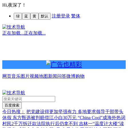
Hi,
夜深了！
注册
登录
繁体
绿
蓝
黄
默认
正在加载...
正在加载...
网页
音乐
图片
视频
地图
新闻
问答
微博
购物
今日热搜：
把党建设得更加坚强有力
多地要求领导干部带头
休假
东方甄选被判赔偿江小白30万元
“China Cool”成海外热词
村民2千万拆迁款法院执行后仍拿不到
吉林一“温度计大楼”读