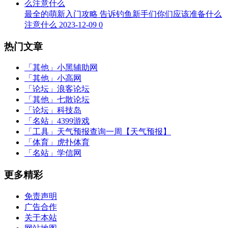
最全的萌新入门攻略 告诉钓鱼新手们你们应该准备什么
注意什么
2023-12-09
0
热门文章
「其他」
小黑辅助网
「其他」
小高网
「论坛」
浪客论坛
「其他」
七散论坛
「论坛」
科技岛
「名站」
4399游戏
「工具」
天气预报查询一周【天气预报】
「体育」
虎扑体育
「名站」
学信网
更多精彩
免责声明
广告合作
关于本站