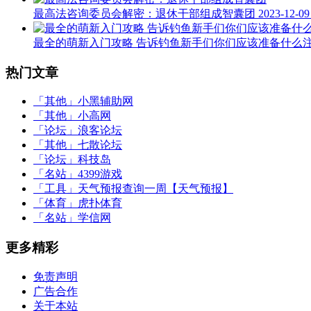
最高法咨询委员会解密：退休干部组成智囊团
2023-12-09
最全的萌新入门攻略 告诉钓鱼新手们你们应该准备什么
热门文章
「其他」
小黑辅助网
「其他」
小高网
「论坛」
浪客论坛
「其他」
七散论坛
「论坛」
科技岛
「名站」
4399游戏
「工具」
天气预报查询一周【天气预报】
「体育」
虎扑体育
「名站」
学信网
更多精彩
免责声明
广告合作
关于本站