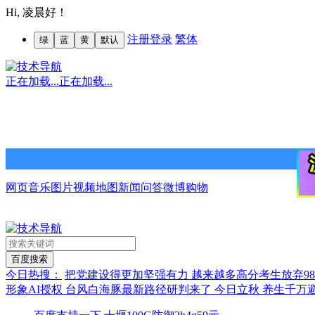
Hi,
凌晨好！
注册
登录
繁体
绿
蓝
黄
默认
正在加载...
正在加载...
网页
音乐
图片
视频
地图
新闻
问答
微博
购物
今日热搜：
把党建设得更加坚强有力
越来越多高分考生放弃9
形象AI授权
台风白海豚最新路径研判来了
今日立秋 养生千万