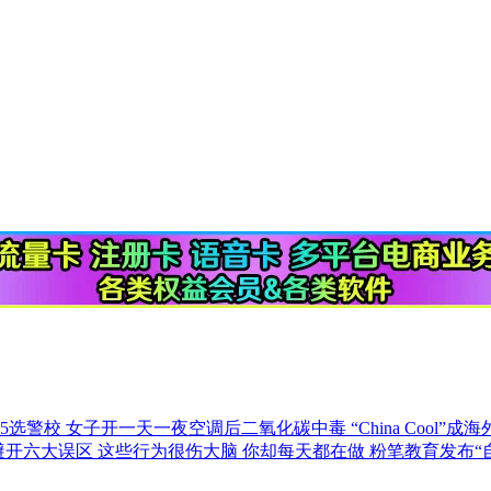
85选警校
女子开一天一夜空调后二氧化碳中毒
“China Cool”
避开六大误区
这些行为很伤大脑 你却每天都在做
粉笔教育发布“