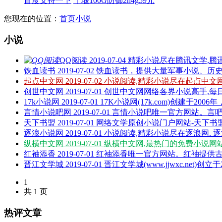
百度支持一下
十堰100G防御2h4g59元
您现在的位置：
首页
小说
小说
QQ阅读
2019-07-04
精彩小说尽在腾讯文学,腾讯
铁血读书
2019-07-02
铁血读书，提供大量军事小说、历史小
起点中文网
2019-07-02
小说阅读,精彩小说尽在起点中文网.
创世中文网
2019-07-01
创世中文网网络各界小说高手,每日
17k小说网
2019-07-01
17K小说网(17k.com)创建于2006年
言情小说吧网
2019-07-01
言情小说吧唯一官方网站。言吧
天下书盟
2019-07-01
网络文学原创小说门户网站-天下书盟
逐浪小说网
2019-07-01
小说阅读,精彩小说尽在逐浪网. 逐
纵横中文网
2019-07-01
纵横中文网,最热门的免费小说网站
红袖添香
2019-07-01
红袖添香唯一官方网站。红袖提供古言
晋江文学城
2019-07-01
晋江文学城(www.jjwxc.net)创立于20
1
共 1 页
热评文章