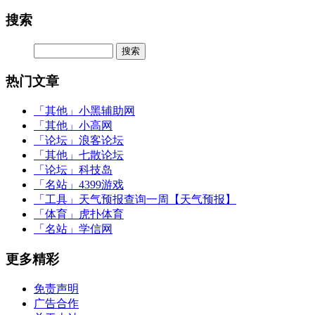
搜索
热门文章
「其他」
小黑辅助网
「其他」
小高网
「论坛」
浪客论坛
「其他」
七散论坛
「论坛」
科技岛
「名站」
4399游戏
「工具」
天气预报查询一周【天气预报】
「体育」
虎扑体育
「名站」
学信网
更多精彩
免责声明
广告合作