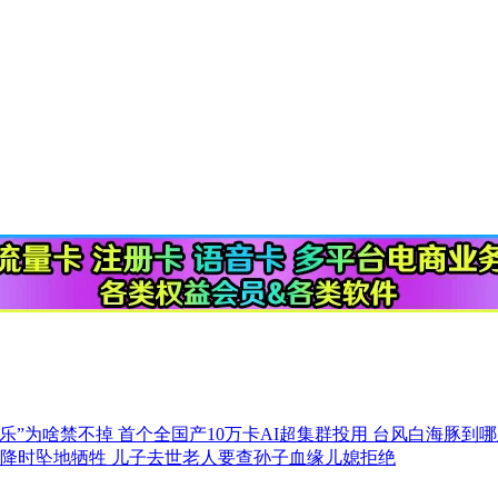
头乐”为啥禁不掉
首个全国产10万卡AI超集群投用
台风白海豚到
空降时坠地牺牲
儿子去世老人要查孙子血缘儿媳拒绝