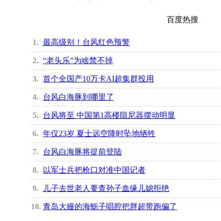
百度热搜
1
最高级别！台风红色预警
2
“老头乐”为啥禁不掉
3
首个全国产10万卡AI超集群投用
4
台风白海豚到哪里了
5
台风将至 中国第1高楼阻尼器摆动明显
6
年仅23岁 夏士远空降时坠地牺牲
7
台风白海豚将提前登陆
8
以军士兵把枪口对准中国记者
9
儿子去世老人要查孙子血缘儿媳拒绝
10
青岛大嫚的海蛎子唱腔把胖超带跑偏了