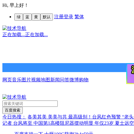
Hi,
早上好！
注册
登录
繁体
绿
蓝
黄
默认
正在加载...
正在加载...
网页
音乐
图片
视频
地图
新闻
问答
微博
购物
今日热搜：
各美其美 美美与共
最高级别！台风红色预警
“老
记者
台风将至 中国第1高楼阻尼器摆动明显
年仅23岁 夏士远