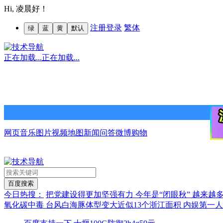
Hi,
凌晨好！
注册
登录
繁体
绿
蓝
黄
默认
正在加载...
正在加载...
网页
音乐
图片
视频
地图
新闻
问答
微博
购物
今日热搜：
把党建设得更加坚强有力
今年是“闭眼秋”
越来越多
氧化碳中毒
台风白海豚体型变大近似13个浙江面积
内娱第一人