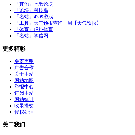
「其他」
七散论坛
「论坛」
科技岛
「名站」
4399游戏
「工具」
天气预报查询一周【天气预报】
「体育」
虎扑体育
「名站」
学信网
更多精彩
免责声明
广告合作
关于本站
网站地图
举报中心
订阅本站
网站统计
收录提交
侵权处理
关于我们