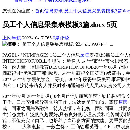
百度支持一下
十堰100G防御2h4g59元
您现在的位置：
首页
信息资讯
员工个人信息采集表模板3篇.docx
员工个人信息采集表模板3篇.docx 5页
上网导航
2023-10-17
765
0条评论
摘要：
员工个人信息采集表模板3篇.docx,PAGE 1 -...
PAGE1 - / NUMPAGES 1员工个人信息
采集
表模板3篇员工个人
INTENTIONOFJOB工作职位： 销售人员 ***市**
的一份力量。培训教育DESCRIPTIONOFJOB20**年0
间获得过“优秀班干部”称号。20**年获得全国英语B级证书，并能开展
20**-20**年学院奖学金二等奖。20**年获得中级美容师证和中级
内容：1.接待来访客人并及时准确通知被访人员;2.负责公司人
20**年07月-20**年05月(10个月)***艾菲芭美容
工作。日常安排领导落实的工作，转达给员工知道。离职
原因
成。同事之间关系融洽，待人热情，有礼貌，团结同事，共同
生活态度和广泛的兴趣爱好,具有良好的心理素质和吃苦耐劳
籍，不但充实了自己，也培养了自己多方面的技能。更重要的是
校： ____大学电脑： 一般主修： 工商管理英语： CET2求职意向