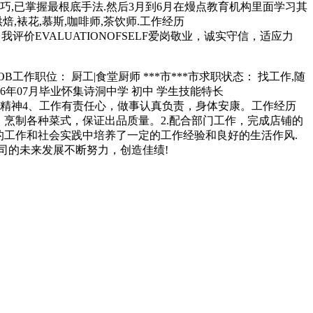
技巧,已掌握最根底手法.然后3月到6月在熳点教育机构里面学习其
L烘焙,裱花,慕斯,咖啡师,茶饮师.工作经历
法.自我评价EVALUATIONOFSELF爱岗敬业，诚实守信，适应力
B工作职位： 厨工|食堂厨师 ***市***市求职状态： 找工作,随
96年07月毕业怀集诗洞中学 初中 学生技能特长
合作精神4、工作有责任心，做事认真负责，身体安康。工作经历
按菜式规定，烹制各种菜式，保证出品质量。2.配合部门工作，完成店铺的
长期的工作和社会实践中培养了一定的工作经验和良好的生活作风.
司的未来发展不断努力，创造佳绩!