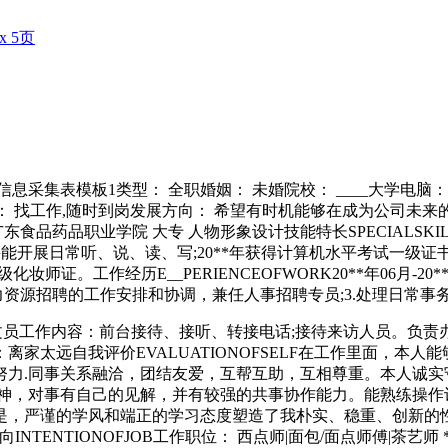
 5页
信息采集表模板1类型： 全职婚姻： 未婚院校： ____大学电脑
*市求职状态： 找工作,随时到岗发展方向： 希望有时机能够在成为
6月毕业广东食品药品职业学院 大专 人物形象设计技能特长SPECIA
日常听、说、读、写;20**年获得计算机水平考试一级证书，熟练Wor
化妆师证。工作经历E__PERIENCEOFWORK20**年06月-
力资源招聘的工作安排和协调，兼任人事招聘专员;3.处理日常事务
连锁机构/行政文员工作内容：前台接待、接听、转接电话;接待来访人
：离家太远自我评价EVALUATIONOFSELF在工作里面，
努力.同事关系融洽，团结友爱，互帮互助，互相尊重。本人诚实
精神，对事有自己的见解，并有较强的共事协作能力。能熟练操作
，严谨的学风和端正的学习态度塑造了我朴实、稳重、创新的性
INTENTIONOFJOB工作职位： 西点师|面包/面点师傅|茶艺师 *