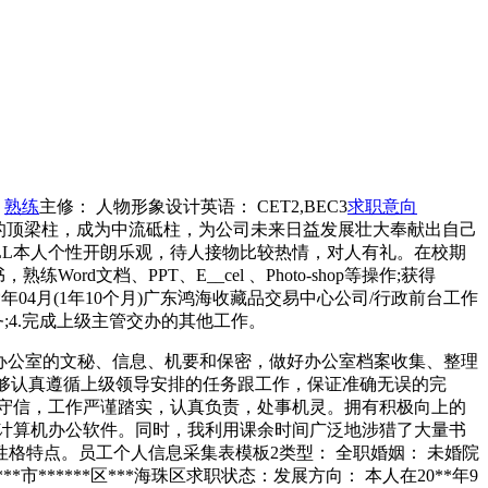
：
熟练
主修： 人物形象设计英语： CET2,BEC3
求职
意向
公司未来的顶梁柱，成为中流砥柱，为公司未来日益发展壮大奉献出自己
LSKILL本人个性开朗乐观，待人接物比较热情，对人有礼。在校期
d文档、PPT、E__cel 、Photo-shop等操作;获得
20**年04月(1年10个月)广东鸿海收藏品交易中心公司/行政前台工作
;4.完成上级主管交办的其他工作。
员。负责办公室的文秘、信息、机要和保密，做好办公室档案收集、整理
本人能够认真遵循上级领导安排的任务跟工作，保证准确无误的完
守信，工作严谨踏实，认真负责，处事机灵。拥有积极向上的
计算机办公软件。同时，我利用课余时间广泛地涉猎了大量书
格特点。员工个人信息采集表模板2类型： 全职婚姻： 未婚院
**市******区***海珠区求职状态：发展方向： 本人在20**年9