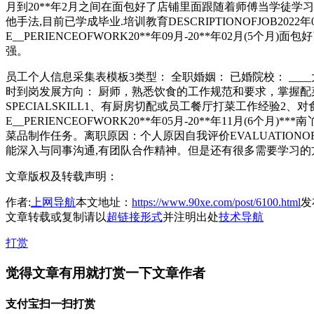
月到20**年2月之间在面包好了店铺里面跟随着师傅当学徒学习
他手法,目前已学成毕业.培训教育DESCRIPTIONOFJOB202
E__PERIENCEOFWORK20**年09月-20**年02月(
强。
员工个人信息采集表模板3类型： 全职婚姻： 已婚院校： ____大
时到岗发展方向： 厨师，熟悉饮食的工作规范和要求，掌握配菜的各
SPECIALSKILL1、有厨房切配或员工餐厅打菜工作经
E__PERIENCEOFWORK20**年05月-20**年11
菜品制作任务。离职原因：个人原因自我评价EVALUATION
能深入与同事沟通,有团队合作精神。但是还有很多需要学习的
文章版权及转载声明：
作者:
上网导航
本文地址：
https://www.90xe.com/post/6100.html
发布
文章转载或复制请以
超链接形式
并注明出处
技术导航
打赏
觉得文章有用就打赏一下文章作者
支付宝扫一扫打赏