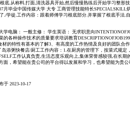
根底.从称料,打面,清洗器具开始,然后慢慢熟练后开始学习整形
2年07月毕业中国传媒大学 大专 工商管理技能特长SPECIALSKIL
5个月)面包好了./学徒.工作内容：跟着师傅学习根底部分.并掌握了根底手
学电脑： 一般主修： 学生英语： 无求职意向INTENTIONOFJO
种操作技术的质量要求培训教育DESCRIPTIONOFJOB19
验2、对食材的特性有基本的了解3、有高度的工作热情及良好的团队
月(6个月)***南丫岛添粥快餐店/厨工工作内容：1.在厨房的管理下，
OFSELF工作认真负责,生活态度乐观向上,集体荣誉感较强,在
方面，希望能在贵公司的平台得以发展和学习，也希望能为贵公
于 2023-10-17