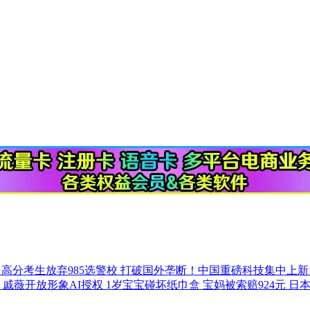
高分考生放弃985选警校
打破国外垄断！中国重磅科技集中上
 戚薇开放形象AI授权
1岁宝宝碰坏纸巾盒 宝妈被索赔924元
日