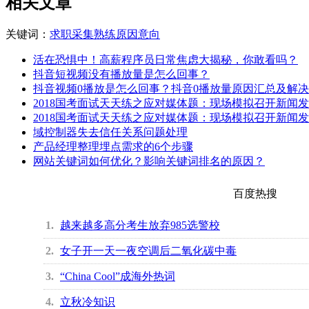
相关文章
关键词：
求职
采集
熟练
原因
意向
活在恐惧中！高薪程序员日常焦虑大揭秘，你敢看吗？
抖音短视频没有播放量是怎么回事？
抖音视频0播放是怎么回事？抖音0播放量原因汇总及解
2018国考面试天天练之应对媒体题：现场模拟召开新闻发布
2018国考面试天天练之应对媒体题：现场模拟召开新闻发布
域控制器失去信任关系问题处理
产品经理整理埋点需求的6个步骤
网站关键词如何优化？影响关键词排名的原因？
百度热搜
1
越来越多高分考生放弃985选警校
2
女子开一天一夜空调后二氧化碳中毒
3
“China Cool”成海外热词
4
立秋冷知识