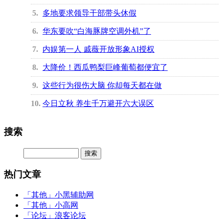
5
多地要求领导干部带头休假
6
华东要吹“白海豚牌空调外机”了
7
内娱第一人 戚薇开放形象AI授权
8
大降价！西瓜鸭梨巨峰葡萄都便宜了
9
这些行为很伤大脑 你却每天都在做
10
今日立秋 养生千万避开六大误区
搜索
热门文章
「其他」
小黑辅助网
「其他」
小高网
「论坛」
浪客论坛