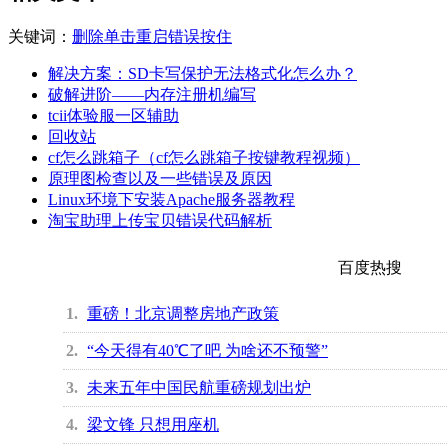
关键词：
删除
单击
重启
错误
按住
解决方案：SD卡写保护无法格式化怎么办？
破解进阶——内存注册机编写
tcii体验服一区辅助
回收站
cf怎么跳箱子（cf怎么跳箱子按键教程视频）
原理图检查以及一些错误及原因
Linux环境下安装Apache服务器教程
淘宝助理上传宝贝错误代码解析
百度热搜
1
重磅！北京调整房地产政策
2
“今天得有40℃了吧 为啥还不预警”
3
未来五年中国民航重磅规划出炉
4
梁文锋 只想用座机