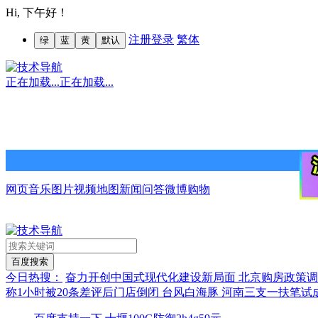
Hi,
下午好！
注册
登录
繁体
绿
蓝
黄
默认
正在加载...
正在加载...
网页
音乐
图片
视频
地图
新闻
问答
微博
购物
今日热搜：
奋力开创中国式现代化建设新局面
北京购房政策
称1小时被20条差评后门店倒闭
台风白海豚
河南三支一扶笔试