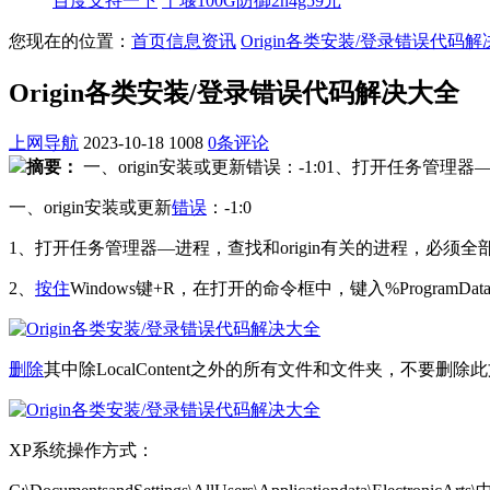
百度支持一下
十堰100G防御2h4g59元
您现在的位置：
首页
信息资讯
Origin各类安装/登录错误代码
Origin各类安装/登录错误代码解决大全
上网导航
2023-10-18
1008
0条评论
摘要：
一、origin安装或更新错误：-1:01、打开任务管理
一、origin安装或更新
错误
：-1:0
1、打开任务管理器—进程，查找和origin有关的进程，必
2、
按住
Windows键+R，在打开的命令框中，键入%ProgramDat
删除
其中除LocalContent之外的所有文件和文件夹，不要删
XP系统操作方式：