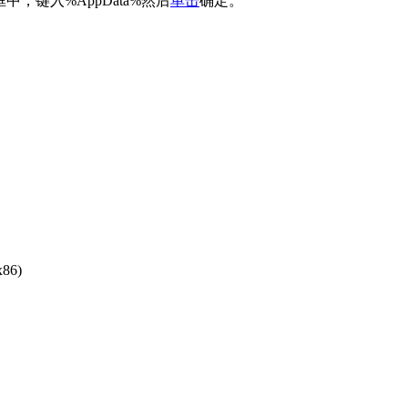
打开的命令框中，键入%AppData%然后
单击
确定。
86)