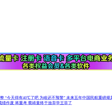
调整
“今天得有40℃了吧 为啥还不预警”
未来五年中国民航重磅规
成绩作废 将重考
窦靖童终于放弃学王菲了