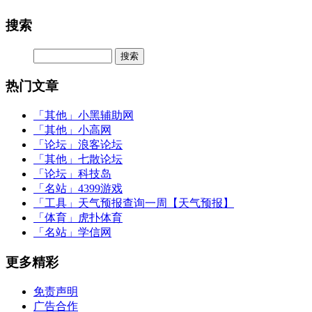
搜索
热门文章
「其他」
小黑辅助网
「其他」
小高网
「论坛」
浪客论坛
「其他」
七散论坛
「论坛」
科技岛
「名站」
4399游戏
「工具」
天气预报查询一周【天气预报】
「体育」
虎扑体育
「名站」
学信网
更多精彩
免责声明
广告合作