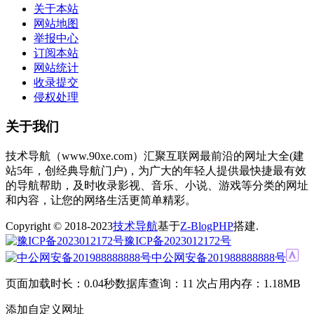
关于本站
网站地图
举报中心
订阅本站
网站统计
收录提交
侵权处理
关于我们
技术导航（www.90xe.com）汇聚互联网最前沿的网址大全(建
站5年，创经典导航门户)，为广大的年轻人提供最快捷最有效
的导航帮助，及时收录影视、音乐、小说、游戏等分类的网址
和内容，让您的网络生活更简单精彩。
Copyright © 2018-2023
技术导航
基于
Z-BlogPHP
搭建.
豫ICP备2023012172号
中公网安备201988888888号
页面加载时长：0.04秒
数据库查询：11 次
占用内存：1.18MB
添加自定义网址