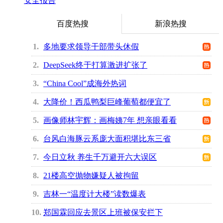
安全报告
百度热搜
新浪热搜
1
多地要求领导干部带头休假
2
DeepSeek终于打算激进扩张了
3
“China Cool”成海外热词
4
大降价！西瓜鸭梨巨峰葡萄都便宜了
5
画像师林宇辉：画梅姨7年 想亲眼看看
6
台风白海豚云系庞大面积堪比东三省
7
今日立秋 养生千万避开六大误区
8
21楼高空抛物嫌疑人被拘留
9
吉林一“温度计大楼”读数爆表
10
郑国霖回应去景区上班被保安拦下