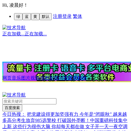
Hi,
凌晨好！
注册
登录
繁体
绿
蓝
黄
默认
正在加载...
正在加载...
网页
音乐
图片
视频
地图
新闻
问答
微博
购物
今日热搜：
把党建设得更加坚强有力
今年是“闭眼秋”
越来越
多高分考生放弃985选警校
打破国外垄断！中国重磅科技集中
上新
这些行为很伤大脑 你却每天都在做
女子开一天一夜空调