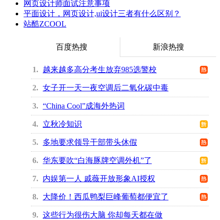
网页设计师面试注意事项
平面设计，网页设计,ui设计三者有什么区别？
站酷ZCOOL
百度热搜
新浪热搜
1
越来越多高分考生放弃985选警校
2
女子开一天一夜空调后二氧化碳中毒
3
“China Cool”成海外热词
4
立秋冷知识
5
多地要求领导干部带头休假
6
华东要吹“白海豚牌空调外机”了
7
内娱第一人 戚薇开放形象AI授权
8
大降价！西瓜鸭梨巨峰葡萄都便宜了
9
这些行为很伤大脑 你却每天都在做