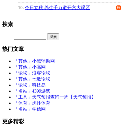
10
今日立秋 养生千万避开六大误区
搜索
热门文章
「其他」
小黑辅助网
「其他」
小高网
「论坛」
浪客论坛
「其他」
七散论坛
「论坛」
科技岛
「名站」
4399游戏
「工具」
天气预报查询一周【天气预报】
「体育」
虎扑体育
「名站」
学信网
更多精彩