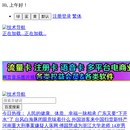
Hi,
上午好！
注册
登录
繁体
绿
蓝
黄
默认
正在加载...
正在加载...
网页
音乐
图片
视频
地图
新闻
问答
微博
购物
今日热搜：
人民的健康、体质、幸福一脉相承
广东又要“下开
水”了
台风白海豚闭眼意味着什么
外国游客来中国扫货新特产
河南重大刑事案嫌疑人落网
傅园慧成为浙江大学老师
14岁男