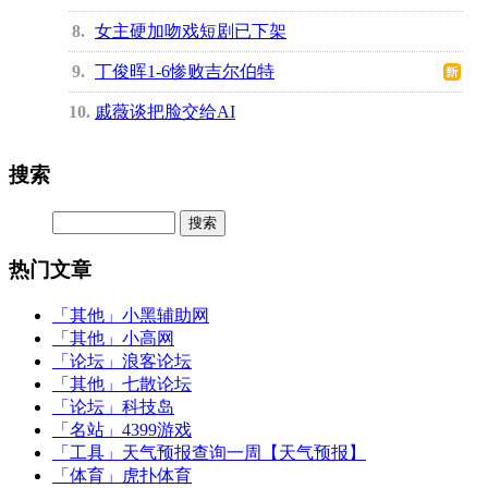
8
女主硬加吻戏短剧已下架
9
丁俊晖1-6惨败吉尔伯特
10
戚薇谈把脸交给AI
搜索
热门文章
「其他」
小黑辅助网
「其他」
小高网
「论坛」
浪客论坛
「其他」
七散论坛
「论坛」
科技岛
「名站」
4399游戏
「工具」
天气预报查询一周【天气预报】
「体育」
虎扑体育