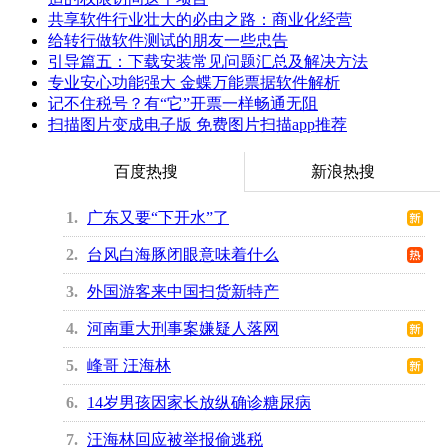
共享软件行业壮大的必由之路：商业化经营
给转行做软件测试的朋友一些忠告
引导篇五：下载安装常见问题汇总及解决方法
专业安心功能强大 金蝶万能票据软件解析
记不住税号？有“它”开票一样畅通无阻
扫描图片变成电子版 免费图片扫描app推荐
百度热搜
新浪热搜
1
广东又要“下开水”了
2
台风白海豚闭眼意味着什么
3
外国游客来中国扫货新特产
4
河南重大刑事案嫌疑人落网
5
峰哥 汪海林
6
14岁男孩因家长放纵确诊糖尿病
7
汪海林回应被举报偷逃税