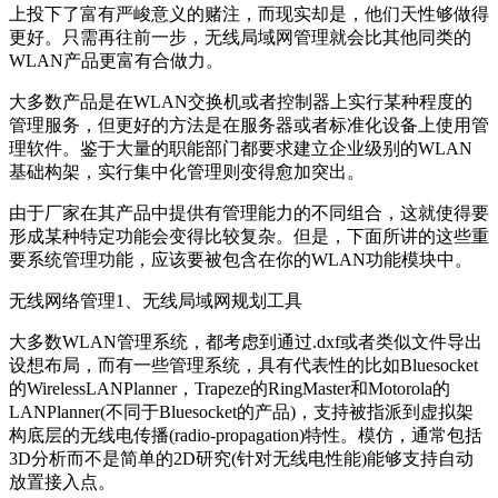
上投下了富有严峻意义的赌注，而现实却是，他们天性够做得
更好。只需再往前一步，无线局域网管理就会比其他同类的
WLAN产品更富有合做力。
大多数产品是在WLAN交换机或者控制器上实行某种程度的
管理服务，但更好的方法是在服务器或者标准化设备上使用管
理软件。鉴于大量的职能部门都要求建立企业级别的WLAN
基础构架，实行集中化管理则变得愈加突出。
由于厂家在其产品中提供有管理能力的不同组合，这就使得要
形成某种特定功能会变得比较复杂。但是，下面所讲的这些重
要系统管理功能，应该要被包含在你的WLAN功能模块中。
无线网络管理1、无线局域网规划工具
大多数WLAN管理系统，都考虑到通过.dxf或者类似文件导出
设想布局，而有一些管理系统，具有代表性的比如Bluesocket
的WirelessLANPlanner，Trapeze的RingMaster和Motorola的
LANPlanner(不同于Bluesocket的产品)，支持被指派到虚拟架
构底层的无线电传播(radio-propagation)特性。模仿，通常包括
3D分析而不是简单的2D研究(针对无线电性能)能够支持自动
放置接入点。