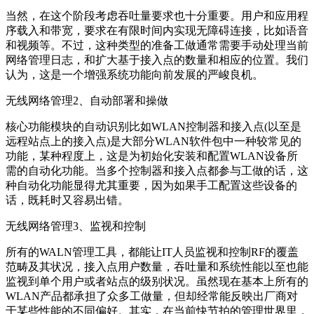
当然，在这个阶段考虑吞吐量要求也十分重要。用户和应用程
序载入和带宽，要求在有限时间内实现无障碍连接，比如语音
和视频等。不过，这种类型的准备工做通常需要手动处理当前
网络管理日志，和扩大基于接入点的数量和相应的位置。我们
认为，这是一个增强系统功能向前发展的严峻良机。
无线网络管理2、自动部署和操做
核心功能模块的自动识别比如WLAN控制器和接入点(以至是
远程站点上的接入点)是大部分WLAN软件包中一种较常见的
功能，某种程度上，这是为初始化安装和配置WLAN设备所
需的自动化功能。当多个控制器和接入点都参与工做的话，这
种自动化功能显得尤其重要，因为如果手工配置这些设备的
话，既耗时又容易出错。
无线网络管理3、监视和控制
所有的WALN管理工具，都能让IT人员监视和控制RF的覆盖
范畴及其状况，接入点用户数量，吞吐量和系统性能以至也能
监视到单个用户或者站点的级别状况。虽然现在基本上所有的
WLAN产品都承担了众多工做量，但却经常能反映出厂商对
于某些性能的不同偏好。其实，在当前快节拍的管理世界里，