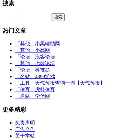
搜索
热门文章
「其他」
小黑辅助网
「其他」
小高网
「论坛」
浪客论坛
「其他」
七散论坛
「论坛」
科技岛
「名站」
4399游戏
「工具」
天气预报查询一周【天气预报】
「体育」
虎扑体育
「名站」
学信网
更多精彩
免责声明
广告合作
关于本站