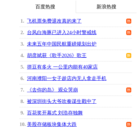
百度热搜
新浪热搜
1
飞机票免费退改真的来了
2
台风白海豚已进入24小时警戒线
3
未来五年中国民航重磅规划出炉
4
胡彦斌获《歌手2026》歌王
5
拼豆有多火 一公里内能有40家店
6
河南濮阳一女子趁店内无人拿走手机
7
《去你的岛》 观众哭崩
8
被深圳街头大爷吹奏谋生戳中了
9
百花奖开幕式 刘浩存独舞
10
美股存储板块集体大跌