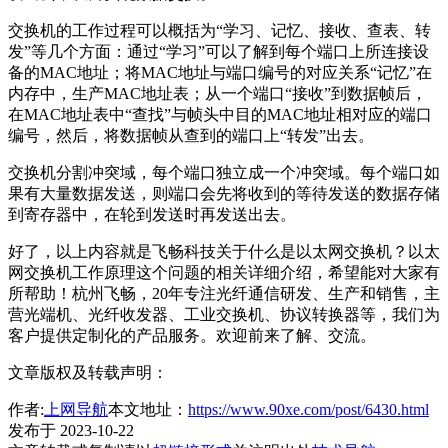
交换机的工作过程可以概括为“学习、记忆、接收、查表、转
发”等几个方面：通过“学习”可以了解到每个端口上所连接设
备的MAC地址；将MAC地址与端口编号的对应关系“记忆”在
内存中，生产MAC地址表；从一个端口“接收”到数据帧后，
在MAC地址表中“查找”与帧头中目的MAC地址相对应的端口
编号，然后，将数据帧从查到的端口上“转发”出去。
交换机分割冲突域，每个端口独立成一个冲突域。每个端口如
果有大量数据发送，则端口会先将收到的等待发送的数据存储
到寄存器中，在轮到发送时再发送出去。
好了，以上内容就是飞畅科技关于什么是以太网交换机？以太
网交换机工作原理这个问题的相关详细介绍，希望能对大家有
所帮助！杭州飞畅，20年专注光纤通信研发、生产和销售，主
营光端机、光纤收发器、工业交换机、协议转换器等，我们为
客户提供定制化的产品服务。欢迎前来了解、交流。
文章版权及转载声明：
作者:
上网导航
本文地址：
https://www.90xe.com/post/6430.html
发布于 2023-10-22