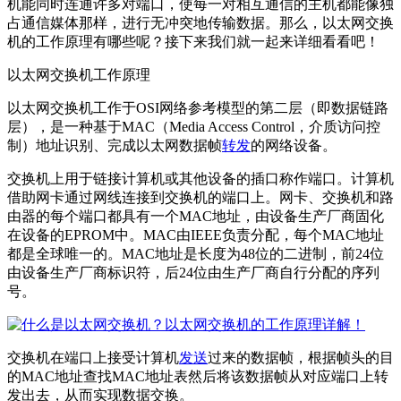
机能同时连通许多对端口，使每一对相互通信的主机都能像独
占通信媒体那样，进行无冲突地传输数据。那么，以太网交换
机的工作原理有哪些呢？接下来我们就一起来详细看看吧！
以太网交换机工作原理
以太网交换机工作于OSI网络参考模型的第二层（即数据链路
层），是一种基于MAC（Media Access Control，介质访问控
制）地址识别、完成以太网数据帧
转发
的网络设备。
交换机上用于链接计算机或其他设备的插口称作端口。计算机
借助网卡通过网线连接到交换机的端口上。网卡、交换机和路
由器的每个端口都具有一个MAC地址，由设备生产厂商固化
在设备的EPROM中。MAC由IEEE负责分配，每个MAC地址
都是全球唯一的。MAC地址是长度为48位的二进制，前24位
由设备生产厂商标识符，后24位由生产厂商自行分配的序列
号。
交换机在端口上接受计算机
发送
过来的数据帧，根据帧头的目
的MAC地址查找MAC地址表然后将该数据帧从对应端口上转
发出去，从而实现数据交换。