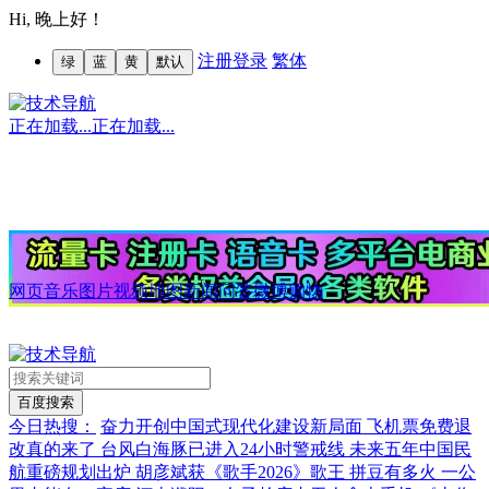
Hi,
晚上好！
注册
登录
繁体
绿
蓝
黄
默认
正在加载...
正在加载...
网页
音乐
图片
视频
地图
新闻
问答
微博
购物
今日热搜：
奋力开创中国式现代化建设新局面
飞机票免费退
改真的来了
台风白海豚已进入24小时警戒线
未来五年中国民
航重磅规划出炉
胡彦斌获《歌手2026》歌王
拼豆有多火 一公