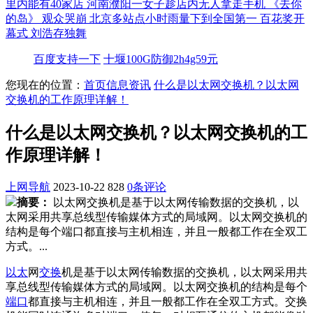
里内能有40家店
河南濮阳一女子趁店内无人拿走手机
《去你
的岛》 观众哭崩
北京多站点小时雨量下到全国第一
百花奖开
幕式 刘浩存独舞
百度支持一下
十堰100G防御2h4g59元
您现在的位置：
首页
信息资讯
什么是以太网交换机？以太网
交换机的工作原理详解！
什么是以太网交换机？以太网交换机的工
作原理详解！
上网导航
2023-10-22
828
0条评论
摘要：
以太网交换机是基于以太网传输数据的交换机，以
太网采用共享总线型传输媒体方式的局域网。以太网交换机的
结构是每个端口都直接与主机相连，并且一般都工作在全双工
方式。...
以太
网
交换
机是基于以太网传输数据的交换机，以太网采用共
享总线型传输媒体方式的局域网。以太网交换机的结构是每个
端口
都直接与主机相连，并且一般都工作在全双工方式。交换