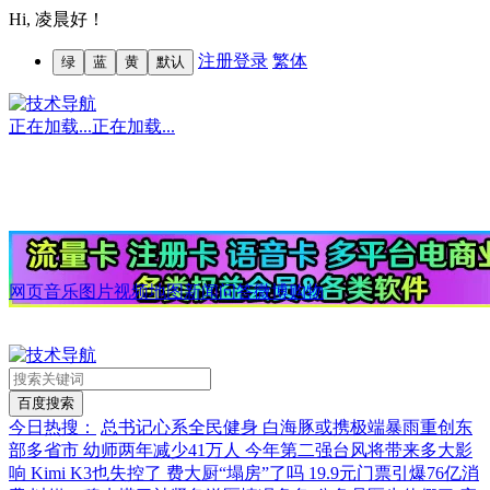
Hi,
凌晨好！
注册
登录
繁体
绿
蓝
黄
默认
正在加载...
正在加载...
网页
音乐
图片
视频
地图
新闻
问答
微博
购物
今日热搜：
总书记心系全民健身
白海豚或携极端暴雨重创东
部多省市
幼师两年减少41万人
今年第二强台风将带来多大影
响
Kimi K3也失控了
费大厨“塌房”了吗
19.9元门票引爆76亿消