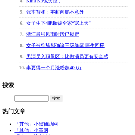
4
Kimi K3也失控了
5
张本智和：零封向鹏不意外
6
女子生下4胞胎被全家“宠上天”
7
浙江最强风雨时段已锁定
8
女子被狗舔脚确诊三级暴露 医生回应
9
男演员入职景区：比做演员更有安全感
10
李要得一个月涨粉超400万
搜索
热门文章
「其他」
小黑辅助网
「其他」
小高网