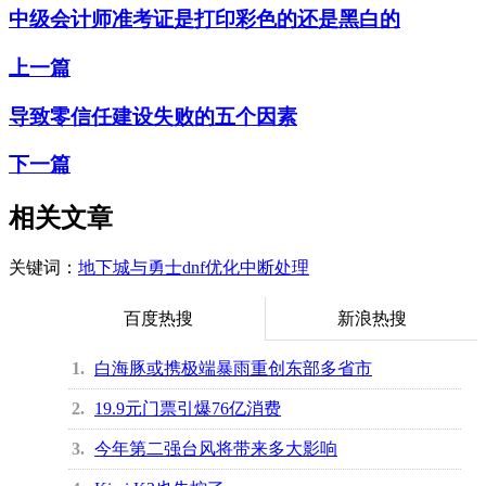
中级会计师准考证是打印彩色的还是黑白的
上一篇
导致零信任建设失败的五个因素
下一篇
相关文章
关键词：
地下城与勇士
dnf优化
中断处理
百度热搜
新浪热搜
1
白海豚或携极端暴雨重创东部多省市
2
19.9元门票引爆76亿消费
3
今年第二强台风将带来多大影响