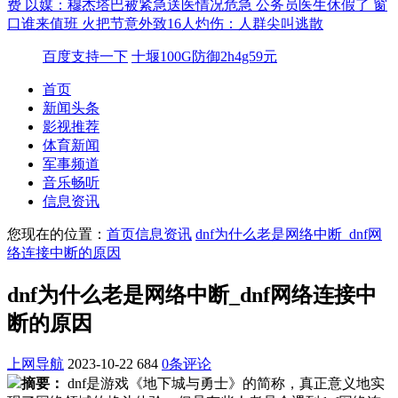
费
以媒：穆杰塔巴被紧急送医情况危急
公务员医生休假了 窗
口谁来值班
火把节意外致16人灼伤：人群尖叫逃散
百度支持一下
十堰100G防御2h4g59元
首页
新闻头条
影视推荐
体育新闻
军事频道
音乐畅听
信息资讯
您现在的位置：
首页
信息资讯
dnf为什么老是网络中断_dnf网
络连接中断的原因
dnf为什么老是网络中断_dnf网络连接中
断的原因
上网导航
2023-10-22
684
0条评论
摘要：
dnf是游戏《地下城与勇士》的简称，真正意义地实