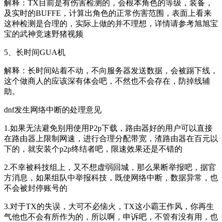
解释：TX目前是有伤害检测的，会根本角色的等级，装备，
及实时的BUFFE，计算出角色的正常伤害范围，表面上看来
这种检测是合理的，实际上做的并不理想，详情请参考旭旭宝
宝的武神竞速野猪视频
5、长时间GUA机
解释：长时间站着不动，不向服务器发送数据，会被踢下线，
这个做商人的应该深有体会吧，不然也不会存在，防掉线辅
助。
dnf发生网络中断的处理意见
1.如果无法避免别用使用P2p下载，路由器好的用户可以直接
在路由器上限制网速，进行合理分配带宽，渣路由器在百元以
下的，就安装个p2p终结者吧，限速效果还是不错的
2.不幸被科技组上，又不想虚弱回城，那么果断举报吧，据官
方消息，如果组队中举报科技，既使网络中断，数据异常，也
不会被封停账号的
3.对于TX的失误，大可不必恼火，TX这小霸王作风，你再生
气他也不会有所作为的，所以啊，申诉吧，不管有没有用，也