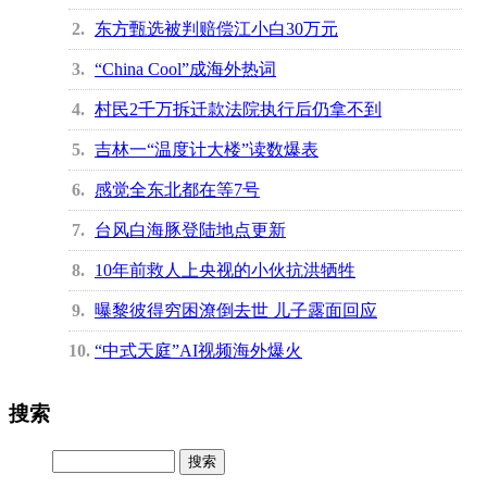
2
东方甄选被判赔偿江小白30万元
3
“China Cool”成海外热词
4
村民2千万拆迁款法院执行后仍拿不到
5
吉林一“温度计大楼”读数爆表
6
感觉全东北都在等7号
7
台风白海豚登陆地点更新
8
10年前救人上央视的小伙抗洪牺牲
9
曝黎彼得穷困潦倒去世 儿子露面回应
10
“中式天庭”AI视频海外爆火
搜索