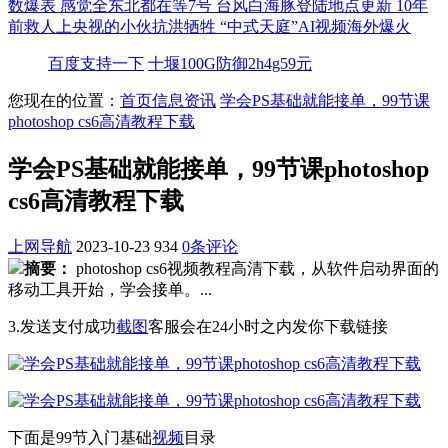
数爆表
感觉全东北都在等7号
台风白海豚登陆地点更新
10年
前救人上央视的小伙抗洪牺牲
“中式天庭”AI视频海外爆火
百度支持一下
十堰100G防御2h4g59元
您现在的位置：
首页
信息资讯
学会PS基础就能接单，99节课
photoshop cs6高清教程下载
学会PS基础就能接单，99节课photoshop
cs6高清教程下载
上网导航
2023-10-23
934
0条评论
摘要：
photoshop cs6视频教程高清下载，从软件启动界面的
移动工具开始，学会接单。...
3.发送支付成功
截图
客服会在24小时之内发你下载链接
下面是99节入门基础
视频
目录