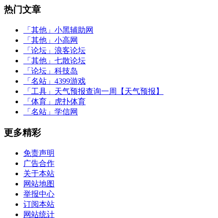
热门文章
「其他」
小黑辅助网
「其他」
小高网
「论坛」
浪客论坛
「其他」
七散论坛
「论坛」
科技岛
「名站」
4399游戏
「工具」
天气预报查询一周【天气预报】
「体育」
虎扑体育
「名站」
学信网
更多精彩
免责声明
广告合作
关于本站
网站地图
举报中心
订阅本站
网站统计