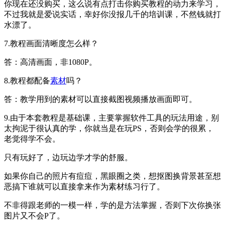
你现在还没购买，这么说有点打击你购买教程的动力来学习，
不过我就是爱说实话，幸好你没报几千的培训课，不然钱就打
水漂了。
7.教程画面清晰度怎么样？
答：高清画面，非1080P。
8.教程都配备
素材
吗？
答：教学用到的素材可以直接截图视频播放画面即可。
9.由于本套教程是基础课，主要掌握软件工具的玩法用途，别
太拘泥于很认真的学，你就当是在玩PS，否则会学的很累，
老觉得学不会。
只有玩好了，边玩边学才学的舒服。
如果你自己的照片有痘痘，黑眼圈之类，想抠图换背景甚至想
恶搞下谁就可以直接拿来作为素材练习行了。
不非得跟老师的一模一样，学的是方法掌握，否则下次你换张
图片又不会P了。