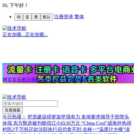
Hi,
下午好！
注册
登录
繁体
绿
蓝
黄
默认
正在加载...
正在加载...
网页
音乐
图片
视频
地图
新闻
问答
微博
购物
今日热搜：
把党建设得更加坚强有力
多地要求领导干部带头
休假
东方甄选被判赔偿江小白30万元
“China Cool”成海外热词
村民2千万拆迁款法院执行后仍拿不到
吉林一“温度计大楼”读