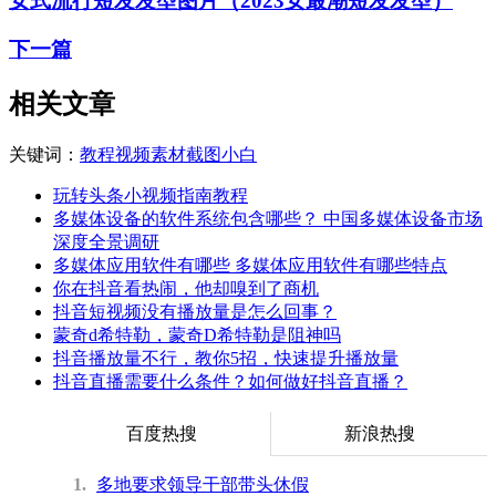
女式流行短发发型图片（2023女最潮短发发型）
下一篇
相关文章
关键词：
教程
视频
素材
截图
小白
玩转头条小视频指南教程
多媒体设备的软件系统包含哪些？ 中国多媒体设备市场
深度全景调研
多媒体应用软件有哪些 多媒体应用软件有哪些特点
你在抖音看热闹，他却嗅到了商机
抖音短视频没有播放量是怎么回事？
蒙奇d希特勒，蒙奇D希特勒是阻神吗
抖音播放量不行，教你5招，快速提升播放量
抖音直播需要什么条件？如何做好抖音直播？
百度热搜
新浪热搜
1
多地要求领导干部带头休假