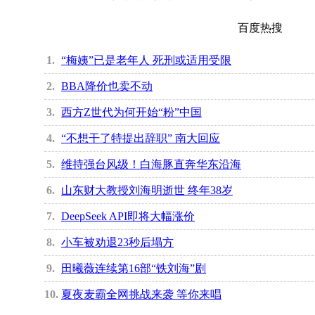
百度热搜
1
“梅姨”已是老年人 死刑或适用受限
2
BBA降价也卖不动
3
西方Z世代为何开始“粉”中国
4
“不想干了特提出辞职” 南大回应
5
维持强台风级！白海豚直奔华东沿海
6
山东财大教授刘海明逝世 终年38岁
7
DeepSeek API即将大幅涨价
8
小车被劝退23秒后塌方
9
田曦薇连续第16部“铁刘海”剧
10
夏夜麦霸全网挑战来袭 等你来唱