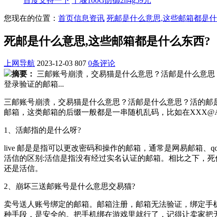
百度支持一下
十堰100G防御2h4g59元
您现在的位置：
首页
信息资讯
死邮是什么意思,这些邮箱都是什
死邮是什么意思,这些邮箱都是什么东西?
上网导航
2023-12-03
807
0条评论
摘要：
三邮账号崩溃，交易猫是什么意思？活邮是什么意思
登录验证的邮箱...
三邮账号崩溃，交易猫是什么意思？活邮是什么意思？活的邮
邮箱，这类邮箱的后缀一般都是一串随机乱码，比如在XXX@ASD
1、活邮指的是什么呀?
live 邮是是指可以更改密码和操作的邮箱，通常是网易邮箱、
活信的区别:活信是指没有经过实名认证的邮箱。相比之下，死
还是活信。
2、崩坏三送邮账号是什么意思交易猫?
卖号送人账号绑定的邮箱。邮箱注册，邮箱无法验证，绑定手
种手段，是安全的。把手机绑在游戏里就行了，记得让卖家把