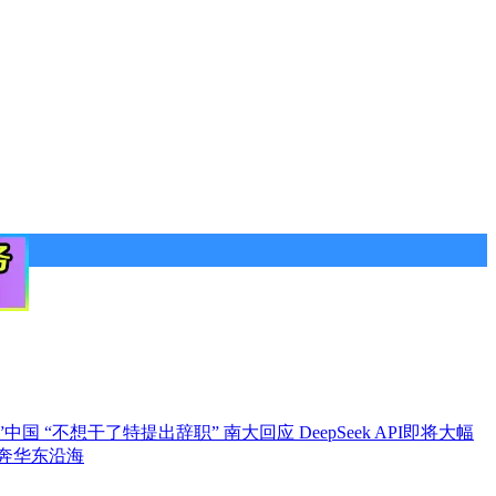
”中国
“不想干了特提出辞职” 南大回应
DeepSeek API即将大幅
奔华东沿海