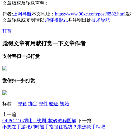
文章版权及转载声明：
作者:
上网导航
本文地址：
https://www.90xe.com/post/6582.html
发布
文章转载或复制请以
超链接形式
并注明出处
技术导航
打赏
觉得文章有用就打赏一下文章作者
支付宝扫一扫打赏
微信扫一扫打赏
标签：
邮箱
绑定
邮件
验证
初始
上一篇
OPPO 1107刷机_线刷_救砖教程图解
下一篇
不想在手游吃鸡时被手指挡住视线？来选款手柄吧