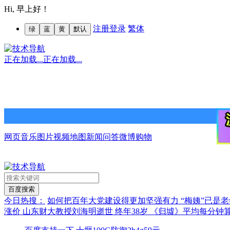
Hi,
早上好！
注册
登录
繁体
绿
蓝
黄
默认
正在加载...
正在加载...
网页
音乐
图片
视频
地图
新闻
问答
微博
购物
今日热搜：
如何把百年大党建设得更加坚强有力
“梅姨”已是
涨价
山东财大教授刘海明逝世 终年38岁
《归墟》平均每分钟算