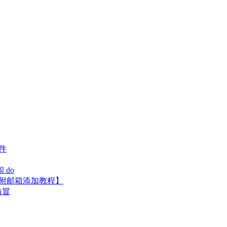
件
 do
【附邮箱添加教程】
仿冒