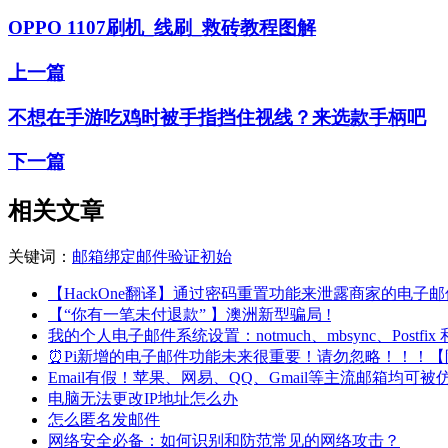
OPPO 1107刷机_线刷_救砖教程图解
上一篇
不想在手游吃鸡时被手指挡住视线？来选款手柄吧
下一篇
相关文章
关键词：
邮箱
绑定
邮件
验证
初始
【HackOne翻译】通过密码重置功能来泄露商家的电子邮
【“你有一笔未付退款” 】澳洲新型骗局 !
我的个人电子邮件系统设置：notmuch、mbsync、Postfix 和
⏰Pi新增的电子邮件功能未来很重要！请勿忽略！！！
Email有假！苹果、网易、QQ、Gmail等主流邮箱均可被
电脑无法更改IP地址怎么办
怎么匿名发邮件
网络安全必备：如何识别和防范常见的网络攻击？