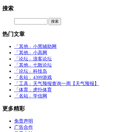
搜索
热门文章
「其他」
小黑辅助网
「其他」
小高网
「论坛」
浪客论坛
「其他」
七散论坛
「论坛」
科技岛
「名站」
4399游戏
「工具」
天气预报查询一周【天气预报】
「体育」
虎扑体育
「名站」
学信网
更多精彩
免责声明
广告合作