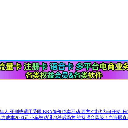
老年人 死刑或适用受限
BBA降价也卖不动
西方Z世代为何开始“粉
力成本2000元
小车被劝退23秒后塌方
维持强台风级！白海豚直