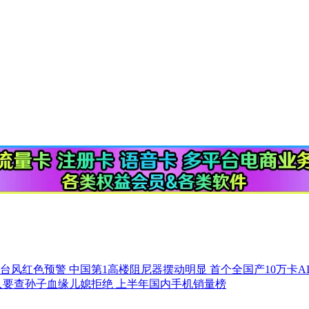
！台风红色预警
中国第1高楼阻尼器摆动明显
首个全国产10万卡A
人要查孙子血缘儿媳拒绝
上半年国内手机销量榜