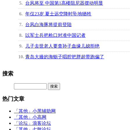
5
台风将至 中国第1高楼阻尼器摆动明显
6
年仅23岁 夏士远空降时坠地牺牲
7
台风白海豚将提前登陆
8
以军士兵把枪口对准中国记者
9
儿子去世老人要查孙子血缘儿媳拒绝
10
青岛大嫚的海蛎子唱腔把胖超带跑偏了
搜索
热门文章
「其他」
小黑辅助网
「其他」
小高网
「论坛」
浪客论坛
「其他」
七散论坛