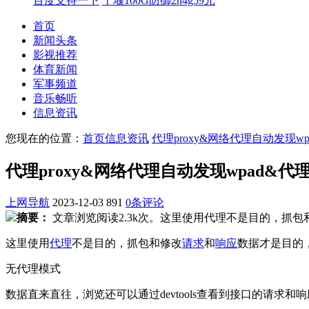
百度支持一下
十堰100G防御2h4g59元
首页
新闻头条
影视推荐
体育新闻
军事频道
音乐畅听
信息资讯
您现在的位置：
首页
信息资讯
代理proxy&网络代理自动发现w
代理proxy&网络代理自动发现wpad&代
上网导航
2023-12-03
891
0条评论
摘要：
文章浏览阅读2.3k次。这里使用代理不是目的，抓
这里使用
代理
不是目的，抓包和修改
请求
和
响应
数据才是目的
无代理模式
数据直来直往，浏览还可以通过devtools查看到接口的请