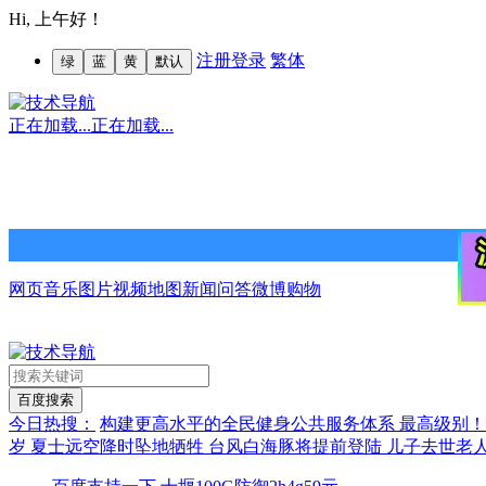
Hi,
上午好！
注册
登录
繁体
绿
蓝
黄
默认
正在加载...
正在加载...
网页
音乐
图片
视频
地图
新闻
问答
微博
购物
今日热搜：
构建更高水平的全民健身公共服务体系
最高级别
岁 夏士远空降时坠地牺牲
台风白海豚将提前登陆
儿子去世老