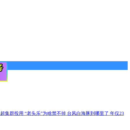
I超集群投用
“老头乐”为啥禁不掉
台风白海豚到哪里了
年仅23