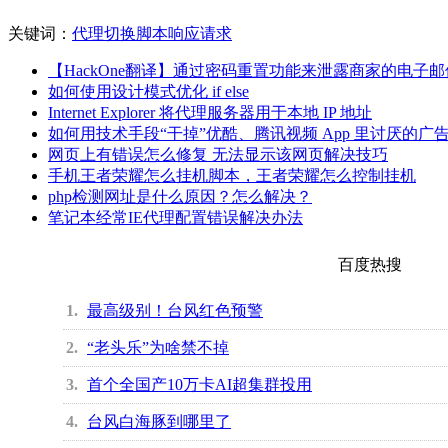
关键词：
代理
切换
脚本
响应
请求
【HackOne翻译】通过密码重置功能来泄露商家的电子邮
如何使用设计模式优化 if else
Internet Explorer 将代理服务器用于本地 IP 地址
如何用技术手段“干掉”优酷、腾讯视频 App 里讨厌的广
网页上有错误怎么修复 无法显示该网页解决技巧
手机王者荣耀怎么挂机脚本，王者荣耀怎么控制挂机
php检测网址是什么原因？怎么解决？
笔记本经常IE代理配置错误解决办法
百度热搜
1
最高级别！台风红色预警
2
“老头乐”为啥禁不掉
3
首个全国产10万卡AI超集群投用
4
台风白海豚到哪里了