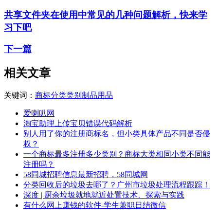
共享文件夹在使用中常见的几种问题解析，快来学
习下吧
下一篇
相关文章
关键词：
商标
分类
类别
制品
用品
爱喇叭网
淘宝助理上传宝贝错误代码解析
别人用了你的注册商标名，但小类具体产品不同是否侵
权？
一个商标最多注册多少类别？商标大类相同小类不同能
注册吗？
58同城招聘信息最新招聘，58同城网
分类回收后的垃圾去哪了？广州市垃圾处理流程跟踪！
深度 | 厨余垃圾就地就近处置技术、探索与实践
有什么网上赚钱的软件-学生兼职日结微信