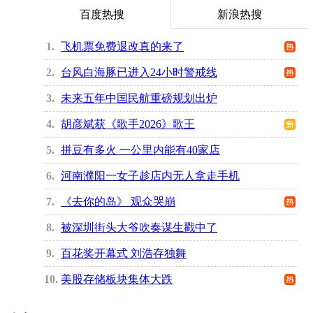
百度热搜
新浪热搜
1
飞机票免费退改真的来了
2
台风白海豚已进入24小时警戒线
3
未来五年中国民航重磅规划出炉
4
胡彦斌获《歌手2026》歌王
5
拼豆有多火 一公里内能有40家店
6
河南濮阳一女子趁店内无人拿走手机
7
《去你的岛》 观众哭崩
8
被深圳街头大爷吹奏谋生戳中了
9
百花奖开幕式 刘浩存独舞
10
美股存储板块集体大跌