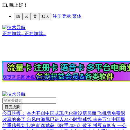
Hi,
晚上好！
注册
登录
繁体
绿
蓝
黄
默认
正在加载...
正在加载...
网页
音乐
图片
视频
地图
新闻
问答
微博
购物
今日热搜：
奋力开创中国式现代化建设新局面
飞机票免费退
改真的来了
台风白海豚已进入24小时警戒线
未来五年中国民
航重磅规划出炉
胡彦斌获《歌手2026》歌王
拼豆有多火 一公