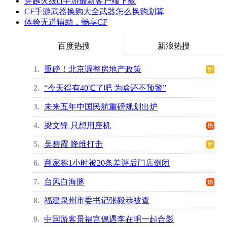
穿越火线cf手游最新客户端下载
CF手游武器换购大全武器怎么换购划算
体验无道辅助，畅享CF
百度热搜
新浪热搜
1
重磅！北京调整房地产政策
2
“今天得有40℃了吧 为啥还不预警”
3
未来五年中国民航重磅规划出炉
4
梁文锋 只想用座机
5
吴碧霞 降维打击
6
商家称1小时被20条差评后门店倒闭
7
台风白海豚
8
福建泉州市委书记张毅恭被查
9
中国游客景福宫偶遇李在明一起合影