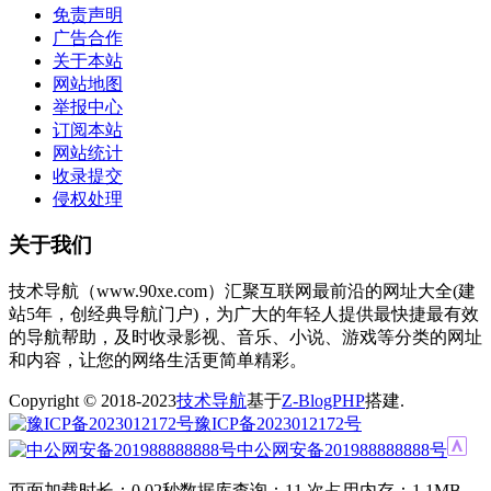
免责声明
广告合作
关于本站
网站地图
举报中心
订阅本站
网站统计
收录提交
侵权处理
关于我们
技术导航（www.90xe.com）汇聚互联网最前沿的网址大全(建
站5年，创经典导航门户)，为广大的年轻人提供最快捷最有效
的导航帮助，及时收录影视、音乐、小说、游戏等分类的网址
和内容，让您的网络生活更简单精彩。
Copyright © 2018-2023
技术导航
基于
Z-BlogPHP
搭建.
豫ICP备2023012172号
中公网安备201988888888号
页面加载时长：0.02秒
数据库查询：11 次
占用内存：1.1MB