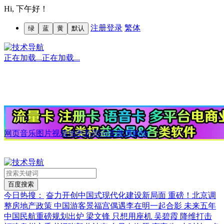
Hi,
下午好！
注册
登录
繁体
绿
蓝
黄
默认
正在加载...
正在加载...
网页
音乐
图片
视频
地图
新闻
问答
微博
购物
今日热搜：
奋力开创中国式现代化建设新局面
重磅！北京调
整房地产政策
中国游客景福宫偶遇李在明一起合影
未来五年
中国民航重磅规划出炉
梁文锋 只想用座机
吴碧霞 降维打击