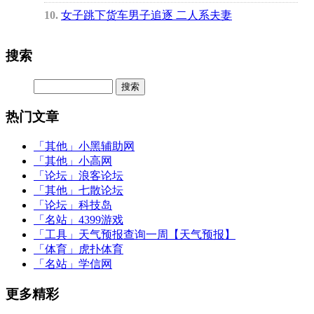
10
女子跳下货车男子追逐 二人系夫妻
搜索
热门文章
「其他」
小黑辅助网
「其他」
小高网
「论坛」
浪客论坛
「其他」
七散论坛
「论坛」
科技岛
「名站」
4399游戏
「工具」
天气预报查询一周【天气预报】
「体育」
虎扑体育
「名站」
学信网
更多精彩