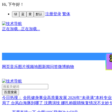
Hi,
下午好！
注册
登录
繁体
绿
蓝
黄
默认
正在加载...
正在加载...
网页
音乐
图片
视频
地图
新闻
问答
微博
购物
今日热搜：
全民健身事业高质量发展
2026年“未录满”本科
局了
台风白海豚到哪了
沈腾演技
娜扎称眼睛恢复情况不太妙