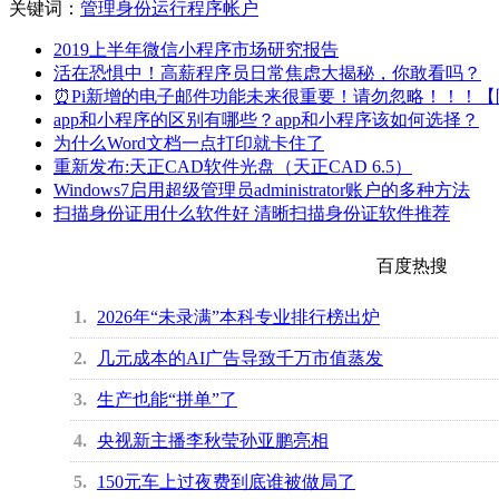
关键词：
管理
身份
运行
程序
帐户
2019上半年微信小程序市场研究报告
活在恐惧中！高薪程序员日常焦虑大揭秘，你敢看吗？
⏰Pi新增的电子邮件功能未来很重要！请勿忽略！！！
app和小程序的区别有哪些？app和小程序该如何选择？
为什么Word文档一点打印就卡住了
重新发布:天正CAD软件光盘（天正CAD 6.5）
Windows7启用超级管理员administrator账户的多种方法
扫描身份证用什么软件好 清晰扫描身份证软件推荐
百度热搜
1
2026年“未录满”本科专业排行榜出炉
2
几元成本的AI广告导致千万市值蒸发
3
生产也能“拼单”了
4
央视新主播李秋莹孙亚鹏亮相
5
150元车上过夜费到底谁被做局了