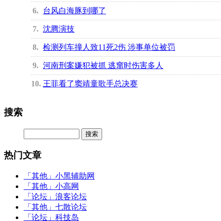
6
台风白海豚到哪了
7
沈腾演技
8
检测列车撞人致11死2伤 涉事单位被罚
9
河南刑案嫌犯被抓 逃窜时伤害多人
10
王菲看了窦靖童歌手总决赛
搜索
热门文章
「其他」
小黑辅助网
「其他」
小高网
「论坛」
浪客论坛
「其他」
七散论坛
「论坛」
科技岛