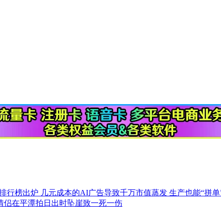
专业排行榜出炉
几元成本的AI广告导致千万市值蒸发
生产也能“拼单
情侣在平潭拍日出时坠崖致一死一伤