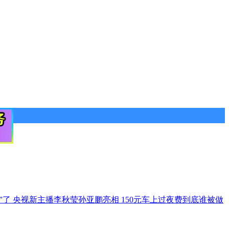
”了
央视新主播李秋莹孙亚鹏亮相
150元车上过夜费到底谁被做