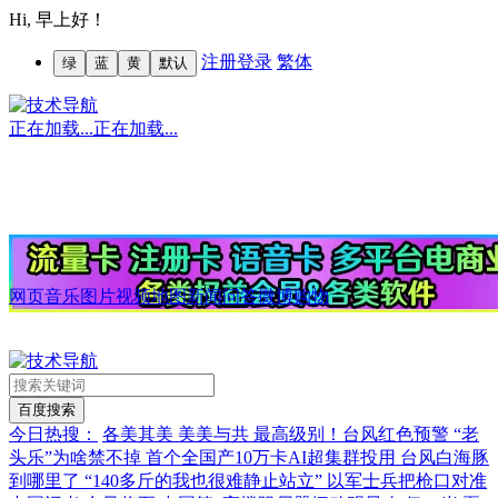
Hi,
早上好！
注册
登录
繁体
绿
蓝
黄
默认
正在加载...
正在加载...
网页
音乐
图片
视频
地图
新闻
问答
微博
购物
今日热搜：
各美其美 美美与共
最高级别！台风红色预警
“老
头乐”为啥禁不掉
首个全国产10万卡AI超集群投用
台风白海豚
到哪里了
“140多斤的我也很难静止站立”
以军士兵把枪口对准