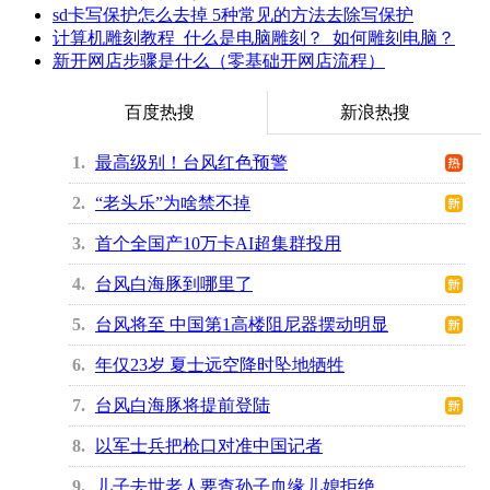
sd卡写保护怎么去掉 5种常见的方法去除写保护
计算机雕刻教程_什么是电脑雕刻？_如何雕刻电脑？
新开网店步骤是什么（零基础开网店流程）
百度热搜
新浪热搜
1
最高级别！台风红色预警
2
“老头乐”为啥禁不掉
3
首个全国产10万卡AI超集群投用
4
台风白海豚到哪里了
5
台风将至 中国第1高楼阻尼器摆动明显
6
年仅23岁 夏士远空降时坠地牺牲
7
台风白海豚将提前登陆
8
以军士兵把枪口对准中国记者
9
儿子去世老人要查孙子血缘儿媳拒绝