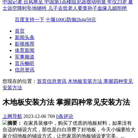
中国记者
台风将至 中国第1高楼阻尼器摆动明显
年仅23岁 夏
士远空降时坠地牺牲
儿子去世老人要查孙子血缘儿媳拒绝
百度支持一下
十堰100G防御2h4g59元
首页
新闻头条
影视推荐
体育新闻
军事频道
音乐畅听
信息资讯
您现在的位置：
首页
信息资讯
木地板安装方法 掌握四种常见
安装方法
木地板安装方法 掌握四种常见安装方法
上网导航
2023-12-06
769
0条评论
摘要：
在家具装修中，购买了优质的地板材料，如果没有
合适的铺设方式，那也是白白浪费了好地板，今天小编要给大
家介绍地板的铺设方式，让您家居的地板铺设更完美。...