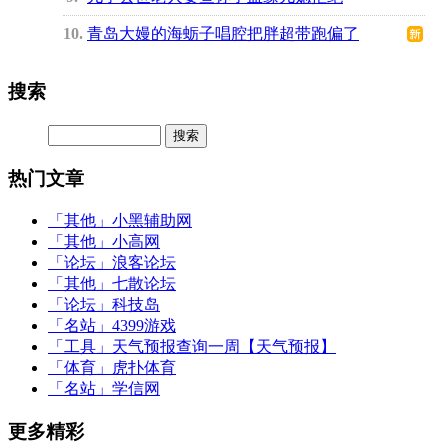
10
青岛大嫚的海蛎子唱腔把胖超带跑偏了
搜索
热门文章
「其他」
小黑辅助网
「其他」
小高网
「论坛」
浪客论坛
「其他」
七散论坛
「论坛」
科技岛
「名站」
4399游戏
「工具」
天气预报查询一周【天气预报】
「体育」
虎扑体育
「名站」
学信网
更多精彩