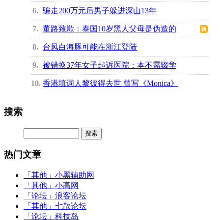
6
骗走200万元后男子躲进深山13年
7
董路致歉：泰国10岁黑人父母是伪造的
8
台风白海豚可能在浙江登陆
9
被错换37年女子起诉医院：本不需辍学
10
香港填词人黎彼得去世 曾写《Monica》
搜索
热门文章
「其他」
小黑辅助网
「其他」
小高网
「论坛」
浪客论坛
「其他」
七散论坛
「论坛」
科技岛