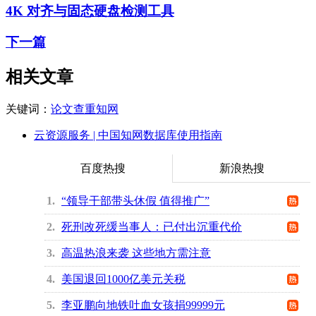
4K 对齐与固态硬盘检测工具
下一篇
相关文章
关键词：
论文查重
知网
云资源服务 | 中国知网数据库使用指南
百度热搜
新浪热搜
1
“领导干部带头休假 值得推广”
2
死刑改死缓当事人：已付出沉重代价
3
高温热浪来袭 这些地方需注意
4
美国退回1000亿美元关税
5
李亚鹏向地铁吐血女孩捐99999元