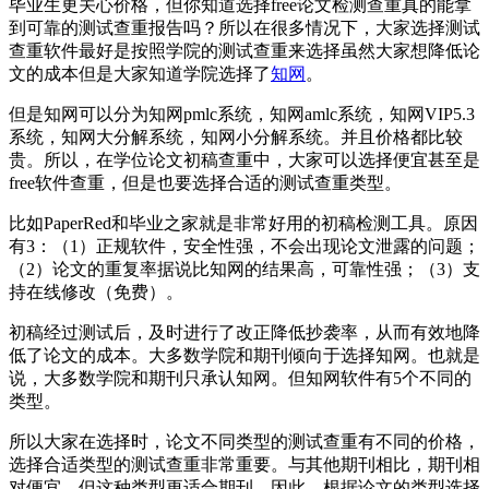
毕业生更关心价格，但你知道选择free论文检测查重真的能拿
到可靠的测试查重报告吗？所以在很多情况下，大家选择测试
查重软件最好是按照学院的测试查重来选择虽然大家想降低论
文的成本但是大家知道学院选择了
知网
。
但是知网可以分为知网pmlc系统，知网amlc系统，知网VIP5.3
系统，知网大分解系统，知网小分解系统。并且价格都比较
贵。所以，在学位论文初稿查重中，大家可以选择便宜甚至是
free软件查重，但是也要选择合适的测试查重类型。
比如PaperRed和毕业之家就是非常好用的初稿检测工具。原因
有3：（1）正规软件，安全性强，不会出现论文泄露的问题；
（2）论文的重复率据说比知网的结果高，可靠性强；（3）支
持在线修改（免费）。
初稿经过测试后，及时进行了改正降低抄袭率，从而有效地降
低了论文的成本。大多数学院和期刊倾向于选择知网。也就是
说，大多数学院和期刊只承认知网。但知网软件有5个不同的
类型。
所以大家在选择时，论文不同类型的测试查重有不同的价格，
选择合适类型的测试查重非常重要。与其他期刊相比，期刊相
对便宜，但这种类型更适合期刊。因此，根据论文的类型选择