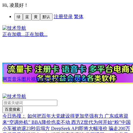
Hi,
凌晨好！
注册
登录
繁体
绿
蓝
黄
默认
正在加载...
正在加载...
网页
音乐
图片
视频
地图
新闻
问答
微博
购物
今日热搜：
如何把百年大党建设得更加坚强有力
广东或将迎
来“空调外机”
BBA降价也卖不动
西方Z世代为何开始“粉”中国
小车被劝退23秒后塌方
DeepSeek API即将大幅涨价
骗走200万