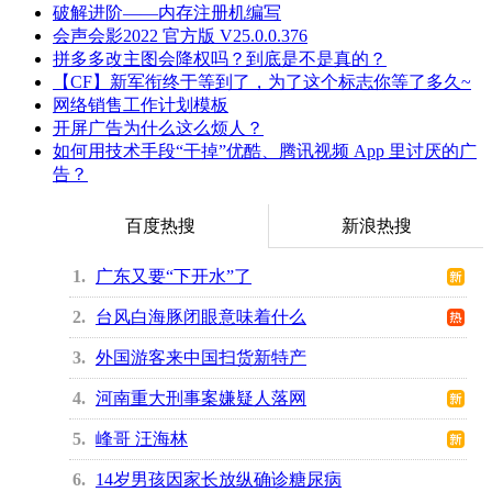
破解进阶——内存注册机编写
会声会影2022 官方版 V25.0.0.376
拼多多改主图会降权吗？到底是不是真的？
【CF】新军衔终于等到了，为了这个标志你等了多久~
网络销售工作计划模板
开屏广告为什么这么烦人？
如何用技术手段“干掉”优酷、腾讯视频 App 里讨厌的广
告？
百度热搜
新浪热搜
1
广东又要“下开水”了
2
台风白海豚闭眼意味着什么
3
外国游客来中国扫货新特产
4
河南重大刑事案嫌疑人落网
5
峰哥 汪海林
6
14岁男孩因家长放纵确诊糖尿病