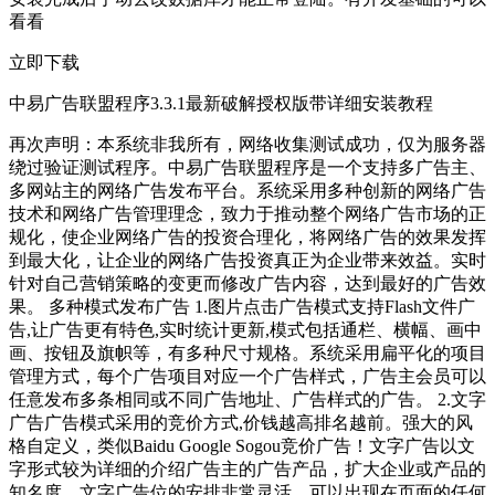
看看
立即下载
中易广告联盟程序3.3.1最新破解授权版带详细安装教程
再次声明：本系统非我所有，网络收集测试成功，仅为服务器
绕过验证测试程序。中易广告联盟程序是一个支持多广告主、
多网站主的网络广告发布平台。系统采用多种创新的网络广告
技术和网络广告管理理念，致力于推动整个网络广告市场的正
规化，使企业网络广告的投资合理化，将网络广告的效果发挥
到最大化，让企业的网络广告投资真正为企业带来效益。实时
针对自己营销策略的变更而修改广告内容，达到最好的广告效
果。 多种模式发布广告 1.图片点击广告模式支持Flash文件广
告,让广告更有特色,实时统计更新,模式包括通栏、横幅、画中
画、按钮及旗帜等，有多种尺寸规格。系统采用扁平化的项目
管理方式，每个广告项目对应一个广告样式，广告主会员可以
任意发布多条相同或不同广告地址、广告样式的广告。 2.文字
广告广告模式采用的竞价方式,价钱越高排名越前。强大的风
格自定义，类似Baidu Google Sogou竞价广告！文字广告以文
字形式较为详细的介绍广告主的广告产品，扩大企业或产品的
知名度。文字广告位的安排非常灵活，可以出现在页面的任何