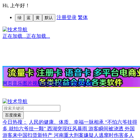
Hi,
上午好！
注册
登录
繁体
绿
蓝
黄
默认
正在加载...
正在加载...
网页
音乐
图片
视频
地图
新闻
问答
微博
购物
今日热搜：
人民的健康、体质、幸福一脉相承
“不怕六爷挂得
多 就怕六爷挂一颗”
西湖突现狂风暴雨 游客瞬间被浇透
外国
游客来中国扫货新特产
河南重大刑案嫌疑人逃窜时伤害多人