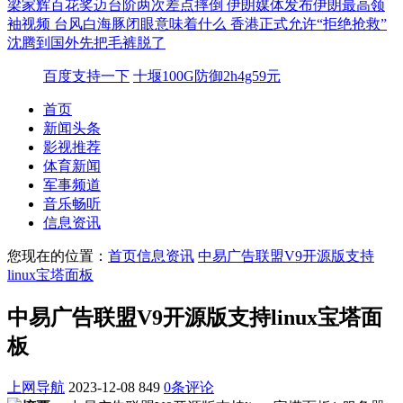
梁家辉百花奖迈台阶两次差点摔倒
伊朗媒体发布伊朗最高领
袖视频
台风白海豚闭眼意味着什么
香港正式允许“拒绝抢救”
沈腾到国外先把毛裤脱了
百度支持一下
十堰100G防御2h4g59元
首页
新闻头条
影视推荐
体育新闻
军事频道
音乐畅听
信息资讯
您现在的位置：
首页
信息资讯
中易广告联盟V9开源版支持
linux宝塔面板
中易广告联盟V9开源版支持linux宝塔面
板
上网导航
2023-12-08
849
0条评论