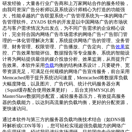
研发经验，大量各行业广告商和上万家网站合作的服务经验，
由我司资深广告分析师以及系统设计师精心为打造的功能强
大，性能卓越的广告联盟系统+广告管理系统为一体的网络广
告管理软件。ZYADS 软件的开发是以中国网络广告的市场状
态与客户需求情况为出发点，为不同广告需求的企业精心设
计，完全符合国内网络广告市场需求的网络广告+广告部门管
理的一体化管理解决方案，系统提供网络广告的管理、业务管
理、财务管理、权限管理、广告播放、广告定向、广告
效果
监
控、广告效果智能评估、数据报告等专业服务。系统的智能设
计将为网站提供最佳的媒介投放分析、效果监测，从而提升广
告效果。本软件采用
负载
均衡的结构体系设计，只要硬件、宽
带资源充足，可满足任何规模的网络广告宣传服务，前台采用
Memcached用于提升系统访问速度，Memcached将数据库负载
大幅度降低，以及图片、广告代码、统计代码服务器分离
（Squid缓存配合使用效果更好），后台支持MYSQL的
Master/Slave数据同步配置，减轻服务器压力，有效提高服务
器的负载能力，以达到高流量的负载均衡，更好的分配资源，
更快速访问。
通过本软件与第三方的服务器负载均衡技术结合（如DNS循
环解析或CDN等等），您可轻松实现超强负载能力的网络广
告应用环境。经过我司进行市场调研，目前国内专业的网络广