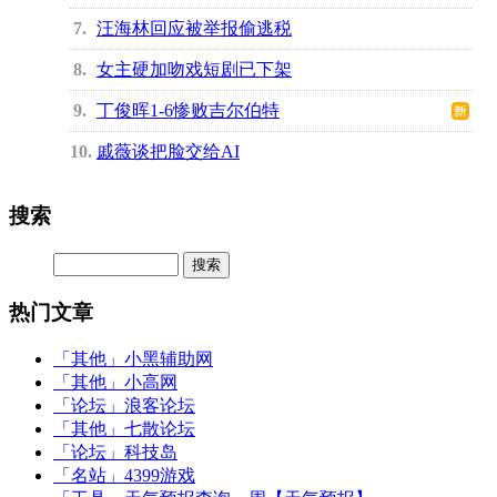
7
汪海林回应被举报偷逃税
8
女主硬加吻戏短剧已下架
9
丁俊晖1-6惨败吉尔伯特
10
戚薇谈把脸交给AI
搜索
热门文章
「其他」
小黑辅助网
「其他」
小高网
「论坛」
浪客论坛
「其他」
七散论坛
「论坛」
科技岛
「名站」
4399游戏