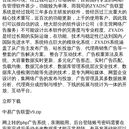
告管理软件甚少，功能较为单薄。而我司的ZYADS广告联盟
系统是经过我司三年多自主研发的软件，曾经历过三次重大的
核心技术重写，近百次的功能更新，上千的使用客户。因此我
们可以很自信的说，绝大部分的软件设计公司（非主营网络广
告服务）不可能设计出本软件的完善度与专业程度。ZYADS
是经过长期的实际运做，在功能、技术与稳定性已达到国内／
国际先进水平。系统特点巨大的模块化系统：ZYADS系统涵
盖了从广告主发布广告、站长投放广告、代理商销售广告等一
整套的广告解决方案。 整合了互动技术、广告权重算法及系
统、大容量数据实时更新、多元化广告形态、实时广告匹配、
负载均衡、数据冗余技术、数据库管理系统层次安全技术、数
据库入侵检测功能等先进的技术，是专为网站媒体、网盟企业
设计的，集网络广告的发布与投放、广告管理及其多数据效果
分析、代理商分成控制与维护、下线的拓展与统计为一体的开
放、互动平台。
立即下载
中易广告联盟v9.zip
网上转的php广告系统，亲测能用。后台登陆账号密码需要在
安装完成后手动去改数据库才能正常登陆。有开发基础的可以