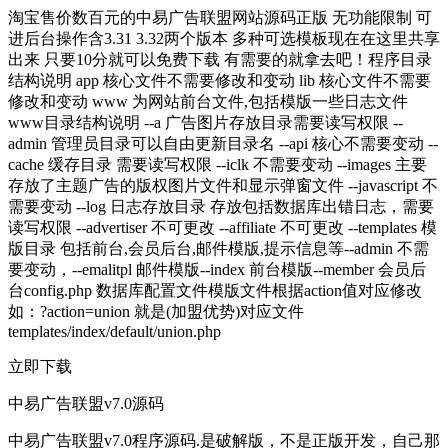
淘宝售价数百元的中易广告联盟网站源码正版 无功能限制 可
进后台操作含3.31 3.32两个版本 多种可选模板现在在这里共享
出来 只要10分就可以免费下载 有需要的就拿去吧！程序目录
结构说明 app 核心文件不需要修改和变动 lib 核心文件不需要
修改和变动 www 为网站前台文件,包括模版一些日志文件
www目录结构说明 --a 广告图片存放目录需要读写权限 --
admin 管理员目录可以自由更新目录名 --api 核心不需要变动 --
cache 缓存目录 需要读写权限 --iclk 不需要变动 --images 主要
存放了主题广告的版权图片文件和显示弹窗文件 --javascript 不
需要变动 --log 日志存放目录 存放包括数据库出错日志，需要
读写权限 --advertiser 不可更改 --affiliate 不可更改 --templates 模
版目录 包括前台,会员后台,邮件模版,提示信息等--admin 不需
要变动，--emalitpl 邮件模版--index 前台模版--member 会员后
台config.php 数据库配置文件模版文件根据action值对应修改
如：?action=union 就是(加盟优势)对应文件
templates/index/default/union.php
立即下载
中易广告联盟v7.0源码
中易广告联盟v7.0程序源码.是破解版，不是正版开发，自己那