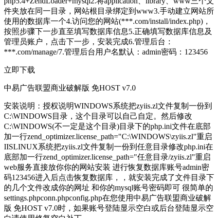
php5.4+ZendLoader+mysql2.将application、library、www三个文
件夹放在同一目录，网站根目录绑定到www3.手动建立网站所
使用的数据库一个4.访问您的网站(***.com/install/index.php)，
按照步骤下一步直至填写数据库信息5.正确填写数据库信息及
管理员账户，点击下一步，安装完成6.管理后台：
***.com/manage/7.管理后台用户名默认：admin密码：123456
立即下载
中易广告联盟商业破解版 免HOST v7.0
安装说明：授权说明WINDOWS系统把zyiis.zl文件复制一份到
C:\WINDOWS目录，这个目录可以自己自定。然后修改
C:\WINDOWS(不一定是这个目录)目录下的php.ini文件在底部
加一行zend_optimizer.license_path="C:\WINDOWS\zyiis.zl"重启
IISLINUX系统把zyiis.zl文件复制一份到任意目录修改php.ini在
底部加一行zend_optimizer.license_path="任意目录/zyiis.zl"重启
web服务直接放你你的网站安装 进行恢复数据库账号admin密
码123456进入后点击恢复数据库，，就安装完成了文件目录下
的几个文件改成你的网址 和你的mysql账号密码即可 很简单的
settings.phpconn.phpconfig.php在您使用中易广告联盟商业破解
版 免HOST v7.0时，如果账号登陆显示空白或后台登陆显示空