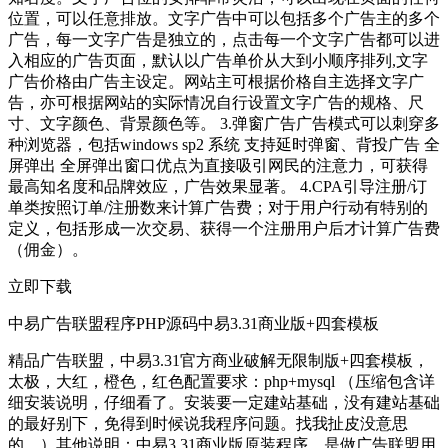
位置，可以任意排放。文字广告中可以包括多个广告主的多个
广告，每一文字广告是独立的，点击每一个文字广告都可以进
入相应的广告页面，默认以广告单价从大到小顺序排列,文字
广告价格由广告主设定。网站主可根据价格自主选择文字广
告，亦可根据网站的实际情况自行设置文字广告的规格、尺
寸、文字颜色、背景颜色等。 3.弹窗广告广告模式可以刺穿多
种浏览器，包括windows sp2 系统 支持延时弹窗、背投广告 全
屏弹出 全屏弹出窗口优点为直接吸引网民的注意力，可获得
最高知名度和品牌效应，广告效果显著。 4.CPA引导注册/订
单类按照订单/注册数来计算广告费；对于用户行动有特别的
定义，包括形成一次交易、获得一个注册用户后才计算广告费
（佣金）。
立即下载
中易广告联盟程序PHP源码中易3.31商业版+四套模板
精品广告联盟，中易3.31官方商业破解无限制版+四套模板，
太极，大红，橙色，红色配置要求：php+mysql （压缩包含详
细安装说明，仔细看了。安装要一定建站基础，没有建站基础
的最好别下，免得到时候说我程序问题。找我扯皮没意思
的。）其他说明：中易3.31商业版原装程序，是做广告联盟用