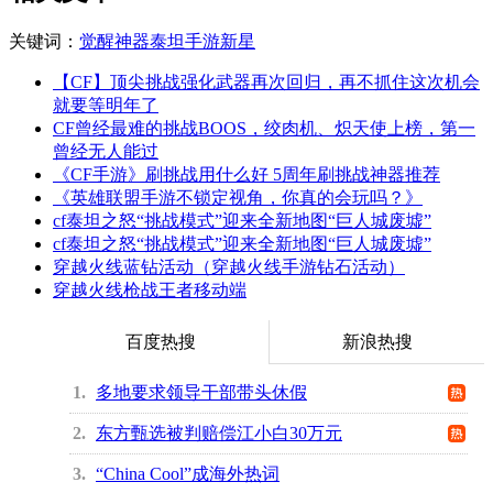
关键词：
觉醒
神器
泰坦
手游
新星
【CF】顶尖挑战强化武器再次回归，再不抓住这次机会
就要等明年了
CF曾经最难的挑战BOOS，绞肉机、炽天使上榜，第一
曾经无人能过
《CF手游》刷挑战用什么好 5周年刷挑战神器推荐
《英雄联盟手游不锁定视角，你真的会玩吗？》
cf泰坦之怒“挑战模式”迎来全新地图“巨人城废墟”
cf泰坦之怒“挑战模式”迎来全新地图“巨人城废墟”
穿越火线蓝钻活动（穿越火线手游钻石活动）
穿越火线枪战王者移动端
百度热搜
新浪热搜
1
多地要求领导干部带头休假
2
东方甄选被判赔偿江小白30万元
3
“China Cool”成海外热词