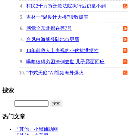
4
村民2千万拆迁款法院执行后仍拿不到
5
吉林一“温度计大楼”读数爆表
6
感觉全东北都在等7号
7
台风白海豚登陆地点更新
8
10年前救人上央视的小伙抗洪牺牲
9
曝黎彼得穷困潦倒去世 儿子露面回应
10
“中式天庭”AI视频海外爆火
搜索
热门文章
「其他」
小黑辅助网