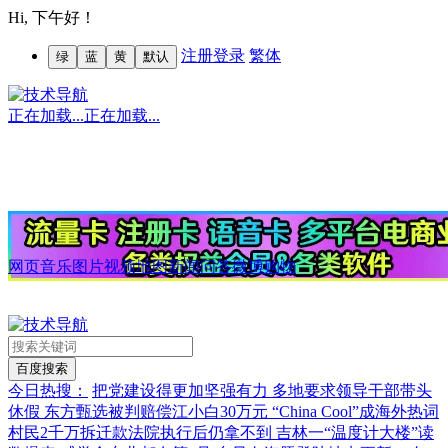
Hi,
下午好！
注册
登录
繁体
绿
蓝
黄
默认
正在加载...
正在加载...
网页
音乐
图片
视频
地图
新闻
问答
微博
购物
今日热搜：
把党建设得更加坚强有力
多地要求领导干部带头
休假
东方甄选被判赔偿江小白30万元
“China Cool”成海外热词
村民2千万拆迁款法院执行后仍拿不到
吉林一“温度计大楼”读