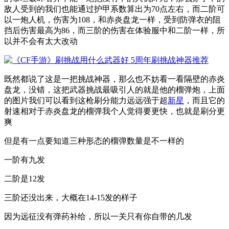
敌人受到的我们也能通过护甲系数算出为70点左右，而二阶可
以一炮人机，伤害为108，和赤炎盘龙一样，受到防弹衣的阻
挡后伤害最高为86，而三阶的伤害在体验服中和二阶一样，所
以并不会有太大改动
既然都说了这是一把挑战神器，那么也不妨看一看隔壁的赤炎
盘龙，没错，这把武器挑战最吸引人的就是他的榴弹炮，上面
的图片我们可以看到这枪刷分能力远远强于超
新星
，而且它的
射速相对于赤炎盘龙的榴弹我个人觉得要更快，也就是刷分更
爽
但是有一点要知道三种形态的榴弹数量是不一样的
一阶有九发
二阶是12发
三阶还没出来，大概在14-15发的样子
因为远征没有弹药补给，所以一关只有你自带的几发