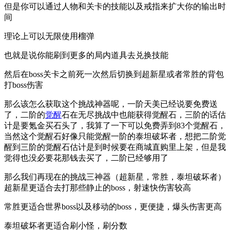
但是你可以通过人物和关卡的技能以及戒指来扩大你的输出时
间
理论上可以无限使用榴弹
也就是说你能刷到更多的局内道具去兑换技能
然后在boss关卡之前死一次然后切换到超新星或者常胜的背包
打boss伤害
那么该怎么获取这个挑战神器呢，一阶天美已经说要免费送
了，二阶的
觉醒
石在无尽挑战中也能获得觉醒石，三阶的话估
计是要氪金买石头了，我算了一下可以免费弄到83个觉醒石，
当然这个觉醒石好像只能觉醒一阶的泰坦破坏者，想把二阶觉
醒到三阶的觉醒石估计是到时候要在商城直购里上架，但是我
觉得也没必要花那钱去买了，二阶已经够用了
那么我们再现在的挑战三神器（超新星，常胜，泰坦破坏者）
超新星更适合去打那些静止的boss，射速快伤害较高
常胜更适合世界boss以及移动的boss，更便捷，爆头伤害更高
泰坦破坏者更适合刷小怪，刷分数