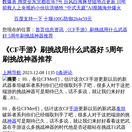
数爆表
感觉全东北都在等7号
台风白海豚登陆地点更新
10年
前救人上央视的小伙抗洪牺牲
“中式天庭”AI视频海外爆火
百度支持一下
十堰100G防御2h4g59元
您现在的位置：
首页
信息资讯
《CF手游》刷挑战用什么武器
好 5周年刷挑战神器推荐
《CF手游》刷挑战用什么武器好 5周年
刷挑战神器推荐
上网导航
2023-12-08
1135
0条评论
摘要：
Hi，各位CFMer们，估计这次CF手游更新以后的新
武器泰坦破坏者系列你们已经领取到手了吧，很多人对于这把
端游的挑战神器可是期待已久，话不多说，就让我们来好好
看...83...
Hi，各位CFMer们，估计这次CF
手游
更新以后的新武器
泰坦
破坏者系列你们已经领取到手了吧，很多人对于这把端游的挑
战
神器
可是期待已久，话不多说，就让我们来好好看看这把武
器在手游这么多挑战神器的时代他是否还能站在挑战T1武器