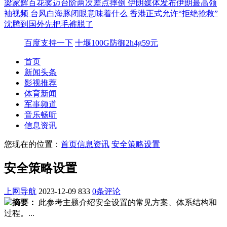
梁家辉百花奖迈台阶两次差点摔倒
伊朗媒体发布伊朗最高领
袖视频
台风白海豚闭眼意味着什么
香港正式允许“拒绝抢救”
沈腾到国外先把毛裤脱了
百度支持一下
十堰100G防御2h4g59元
首页
新闻头条
影视推荐
体育新闻
军事频道
音乐畅听
信息资讯
您现在的位置：
首页
信息资讯
安全策略设置
安全策略设置
上网导航
2023-12-09
833
0条评论
摘要：
此参考主题介绍安全设置的常见方案、体系结构和
过程。...