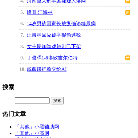
4
河南重大刑事案嫌疑人落网
5
峰哥 汪海林
6
14岁男孩因家长放纵确诊糖尿病
7
汪海林回应被举报偷逃税
8
女主硬加吻戏短剧已下架
9
丁俊晖1-6惨败吉尔伯特
10
戚薇谈把脸交给AI
搜索
热门文章
「其他」
小黑辅助网
「其他」
小高网