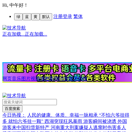
Hi,
中午好！
注册
登录
繁体
绿
蓝
黄
默认
正在加载...
正在加载...
网页
音乐
图片
视频
地图
新闻
问答
微博
购物
今日热搜：
人民的健康、体质、幸福一脉相承
“不怕六爷挂得
多 就怕六爷挂一颗”
西湖突现狂风暴雨 游客瞬间被浇透
外国
游客来中国扫货新特产
河南重大刑案嫌疑人逃窜时伤害多人