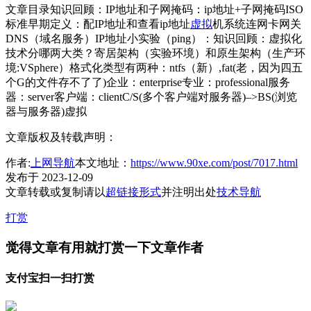
文章目录知识回顾：IP地址和子网掩码：ip地址+子网掩码ISO
标准早期定义：配IP地址和查看ip地址
虚拟
机系统连网卡网关
DNS（域名服务）IP地址小实验（ping）：知识回顾：虚拟化
技术分哪两大类？寄居架构（实验环境）和原生架构（生产环
境:VSphere）格式化类型有两种：ntfs（新）,fat(老，因为四五
个G的文件存不了了)企业：enterprise专业：professional服务
器：server客户端：clientC/S(多个客户端对服务器)–>BS(浏览
器与服务器)虚拟
文章版权及转载声明：
作者:
上网导航
本文地址：
https://www.90xe.com/post/7017.html
发布于 2023-12-09
文章转载或复制请以
超链接形式
并注明出处
技术导航
打赏
觉得文章有用就打赏一下文章作者
支付宝扫一扫打赏