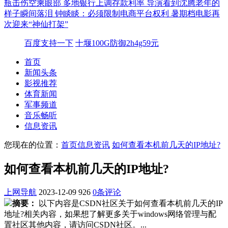
瓶击伤空乘眼部
多地银行上调存款利率
导演看到沈腾老年的
样子瞬间落泪
钟睒睒：必须限制电商平台权利
暑期档电影再
次迎来“神仙打架”
百度支持一下
十堰100G防御2h4g59元
首页
新闻头条
影视推荐
体育新闻
军事频道
音乐畅听
信息资讯
您现在的位置：
首页
信息资讯
如何查看本机前几天的IP地址?
如何查看本机前几天的IP地址?
上网导航
2023-12-09
926
0条评论
摘要：
以下内容是CSDN社区关于如何查看本机前几天的IP
地址?相关内容，如果想了解更多关于windows网络管理与配
置社区其他内容，请访问CSDN社区。...