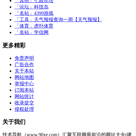
「其他」
七散论坛
「论坛」
科技岛
「名站」
4399游戏
「工具」
天气预报查询一周【天气预报】
「体育」
虎扑体育
「名站」
学信网
更多精彩
免责声明
广告合作
关于本站
网站地图
举报中心
订阅本站
网站统计
收录提交
侵权处理
关于我们
技术导航（www.90xe.com）汇聚互联网最前沿的网址大全(建