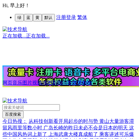
Hi,
早上好！
注册
登录
繁体
绿
蓝
黄
默认
正在加载...
正在加载...
网页
音乐
图片
视频
地图
新闻
问答
微博
购物
今日热搜：
从科技创新看开局起步的时与势
黄山大量游客滞
留风雨里等数小时
广岛长崎的昨日未必不会是日本的明天
这
些中国风热词上新了
上海武康大楼真成船了
乘客讲述可乐爆