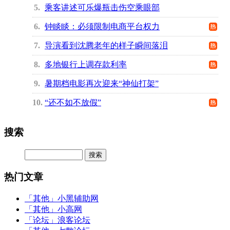
5
乘客讲述可乐爆瓶击伤空乘眼部
6
钟睒睒：必须限制电商平台权力
7
导演看到沈腾老年的样子瞬间落泪
8
多地银行上调存款利率
9
暑期档电影再次迎来“神仙打架”
10
“还不如不放假”
搜索
热门文章
「其他」
小黑辅助网
「其他」
小高网
「论坛」
浪客论坛