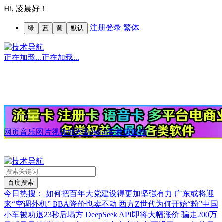
Hi,
凌晨好！
注册
登录
繁体
绿
蓝
黄
默认
正在加载...
正在加载...
网页
音乐
图片
视频
地图
新闻
问答
微博
购物
今日热搜：
如何把百年大党建设得更加坚强有力
广东或将迎
来“空调外机”
BBA降价也卖不动
西方Z世代为何开始“粉”中国
小车被劝退23秒后塌方
DeepSeek API即将大幅涨价
骗走200万