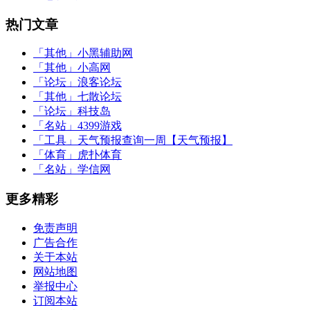
热门文章
「其他」
小黑辅助网
「其他」
小高网
「论坛」
浪客论坛
「其他」
七散论坛
「论坛」
科技岛
「名站」
4399游戏
「工具」
天气预报查询一周【天气预报】
「体育」
虎扑体育
「名站」
学信网
更多精彩
免责声明
广告合作
关于本站
网站地图
举报中心
订阅本站