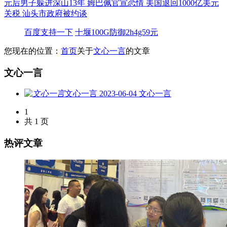
元后男子躲进深山13年
姆巴佩官宣恋情
美国退回1000亿美元
关税
汕头市政府被约谈
百度支持一下
十堰100G防御2h4g59元
您现在的位置：
首页
关于
文心一言
的文章
文心一言
文心一言
2023-06-04
文心一言
1
共 1 页
热评文章