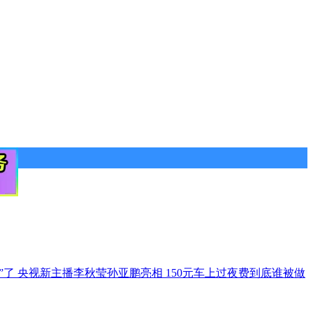
”了
央视新主播李秋莹孙亚鹏亮相
150元车上过夜费到底谁被做