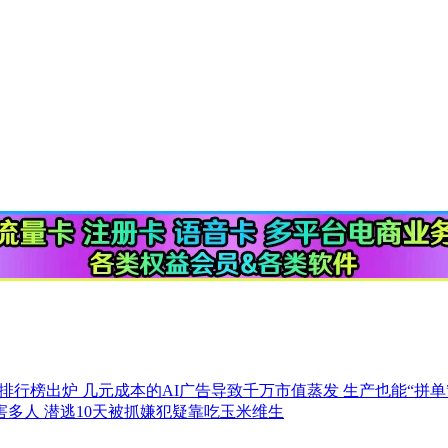
专业排行榜出炉
几元成本的AI广告导致千万市值蒸发
生产也能“拼单
害多人
潜逃10天被抓嫌犯疑靠吃玉米维生