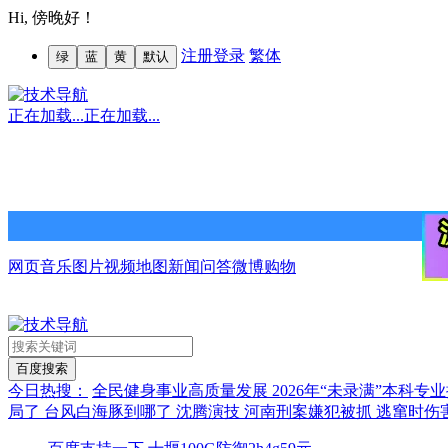
Hi,
傍晚好！
注册
登录
繁体
绿
蓝
黄
默认
正在加载...
正在加载...
网页
音乐
图片
视频
地图
新闻
问答
微博
购物
今日热搜：
全民健身事业高质量发展
2026年“未录满”本科
局了
台风白海豚到哪了
沈腾演技
河南刑案嫌犯被抓 逃窜时伤