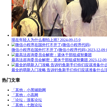
现在年轻人为什么都怕上班?
2024-09-15
0
微信小程序在国外打不开了(微信小程序代码)
2023-12-09
最高法咨询委员会解密：退休干部组成智囊团
2023-12-09
最全的萌新入门攻略 告诉钓鱼新手们你们应该准备什么
热门文章
「其他」
小黑辅助网
「其他」
小高网
「论坛」
浪客论坛
「其他」
七散论坛