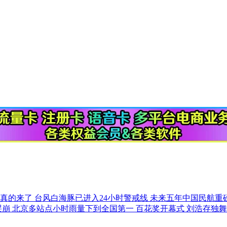
改真的来了
台风白海豚已进入24小时警戒线
未来五年中国民航重
哭崩
北京多站点小时雨量下到全国第一
百花奖开幕式 刘浩存独舞