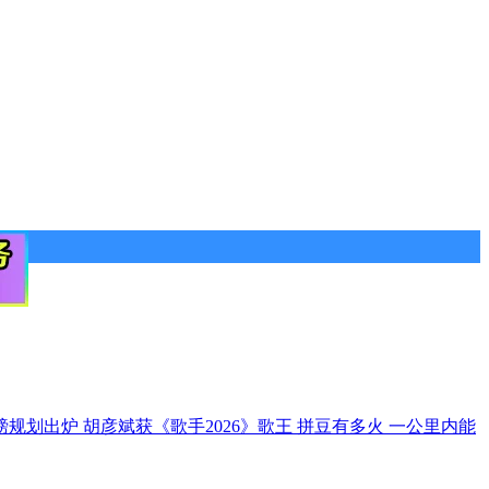
磅规划出炉
胡彦斌获《歌手2026》歌王
拼豆有多火 一公里内能