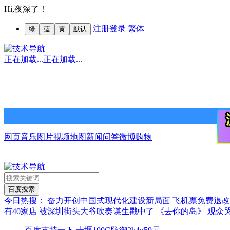
Hi,
夜深了！
注册
登录
繁体
绿
蓝
黄
默认
正在加载...
正在加载...
网页
音乐
图片
视频
地图
新闻
问答
微博
购物
今日热搜：
奋力开创中国式现代化建设新局面
飞机票免费退
有40家店
被深圳街头大爷吹奏谋生戳中了
《去你的岛》 观众