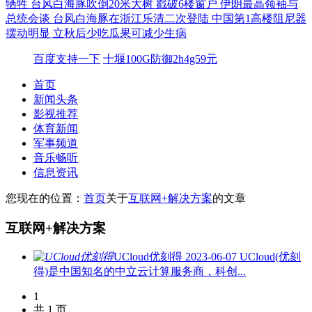
牺牲
台风白海豚吹倒20米大树 戳破6楼窗户
伊朗最高领袖与
总统会谈
台风白海豚在浙江乐清二次登陆
中国第1高楼阻尼器
摆动明显
立秋后少吃瓜果可减少生病
百度支持一下
十堰100G防御2h4g59元
首页
新闻头条
影视推荐
体育新闻
军事频道
音乐畅听
信息资讯
您现在的位置：
首页
关于
互联网+解决方案
的文章
互联网+解决方案
UCloud优刻得
2023-06-07
UCloud(优刻
得)是中国知名的中立云计算服务商，科创...
1
共 1 页