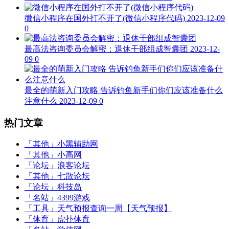
微信小程序在国外打不开了(微信小程序代码)
2023-12-09
0
最高法咨询委员会解密：退休干部组成智囊团
2023-12-
09
0
最全的萌新入门攻略 告诉钓鱼新手们你们应该准备什么
注意什么
2023-12-09
0
热门文章
「其他」
小黑辅助网
「其他」
小高网
「论坛」
浪客论坛
「其他」
七散论坛
「论坛」
科技岛
「名站」
4399游戏
「工具」
天气预报查询一周【天气预报】
「体育」
虎扑体育