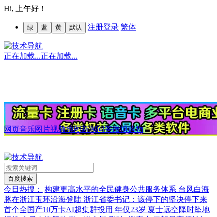
Hi,
上午好！
注册
登录
繁体
绿
蓝
黄
默认
正在加载...
正在加载...
网页
音乐
图片
视频
地图
新闻
问答
微博
购物
今日热搜：
构建更高水平的全民健身公共服务体系
台风白海
豚在浙江玉环沿海登陆
浙江省委书记：该停下的坚决停下来
首个全国产10万卡AI超集群投用
年仅23岁 夏士远空降时坠地