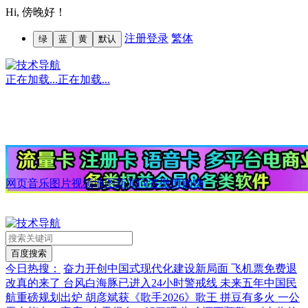
Hi,
傍晚好！
注册
登录
繁体
绿
蓝
黄
默认
正在加载...
正在加载...
网页
音乐
图片
视频
地图
新闻
问答
微博
购物
今日热搜：
奋力开创中国式现代化建设新局面
飞机票免费退
改真的来了
台风白海豚已进入24小时警戒线
未来五年中国民
航重磅规划出炉
胡彦斌获《歌手2026》歌王
拼豆有多火 一公