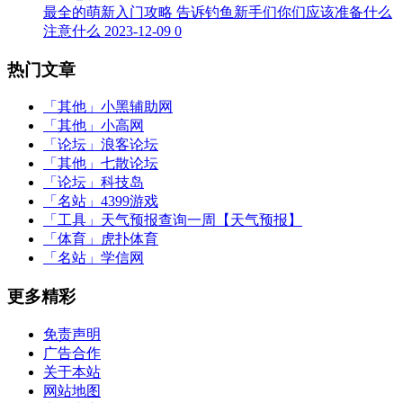
最全的萌新入门攻略 告诉钓鱼新手们你们应该准备什么
注意什么
2023-12-09
0
热门文章
「其他」
小黑辅助网
「其他」
小高网
「论坛」
浪客论坛
「其他」
七散论坛
「论坛」
科技岛
「名站」
4399游戏
「工具」
天气预报查询一周【天气预报】
「体育」
虎扑体育
「名站」
学信网
更多精彩
免责声明
广告合作
关于本站
网站地图