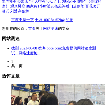
里内能有40家店
“今天得有40℃了吧 为啥还不预警”
《去你的
岛》 观众哭崩
商家称1小时被20条差评后门店倒闭
百花奖开
幕式 刘浩存独舞
百度支持一下
十堰100G防御2h4g59元
您现在的位置：
首页
关于
网站测速
的文章
网站测速
拨测
2023-06-08
拨测(boce.com)免费提供网站速度测
试、网络速度检...
1
共 1 页
热评文章