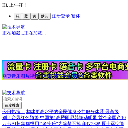
Hi,
上午好！
注册
登录
繁体
绿
蓝
黄
默认
正在加载...
正在加载...
网页
音乐
图片
视频
地图
新闻
问答
微博
购物
今日热搜：
构建更高水平的全民健身公共服务体系
最高级
别！台风红色预警
中国第1高楼阻尼器摆动明显
首个全国产10
万卡AI超集群投用
“老头乐”为啥禁不掉
年仅23岁 夏士远空降