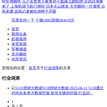
时坠地牺牲
儿子去世老人要查孙子血缘儿媳拒绝
台风白海豚
来了 上海机场飞机已绑好
日本火山喷发 天空瞬间一片漆黑
台
风来袭 追风记者被吹得睁不开眼
百度支持一下
十堰100G防御2h4g59元
首页
新闻头条
影视推荐
体育新闻
军事频道
音乐畅听
信息资讯
您现在的位置：
首页
关于
行业词库
的文章
行业词库
5118营销大数据
2023-06-11
5118通过
对排名各类大数据挖掘,提供关键词挖掘,行业词...
1
共 1 页