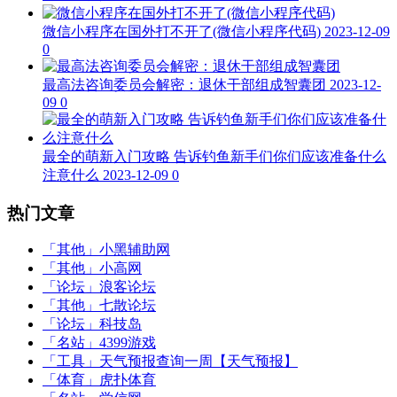
微信小程序在国外打不开了(微信小程序代码)
2023-12-09
0
最高法咨询委员会解密：退休干部组成智囊团
2023-12-
09
0
最全的萌新入门攻略 告诉钓鱼新手们你们应该准备什么
注意什么
2023-12-09
0
热门文章
「其他」
小黑辅助网
「其他」
小高网
「论坛」
浪客论坛
「其他」
七散论坛
「论坛」
科技岛
「名站」
4399游戏
「工具」
天气预报查询一周【天气预报】
「体育」
虎扑体育