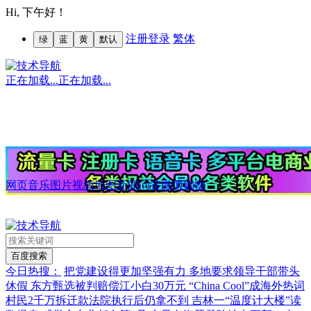
Hi,
下午好！
注册
登录
繁体
绿
蓝
黄
默认
正在加载...
正在加载...
网页
音乐
图片
视频
地图
新闻
问答
微博
购物
今日热搜：
把党建设得更加坚强有力
多地要求领导干部带头
休假
东方甄选被判赔偿江小白30万元
“China Cool”成海外热词
村民2千万拆迁款法院执行后仍拿不到
吉林一“温度计大楼”读