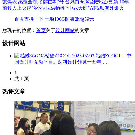
数爆表
感觉全东北都在等7号
台风白海豚登陆地点更新
10年
前救人上央视的小伙抗洪牺牲
“中式天庭”AI视频海外爆火
百度支持一下
十堰100G防御2h4g59元
您现在的位置：
首页
关于
设计网站
的文章
设计网站
站酷ZCOOL
2023-07-03
站酷ZCOOL，中
国设计师互动平台。深耕设计领域十五年，...
1
共 1 页
热评文章