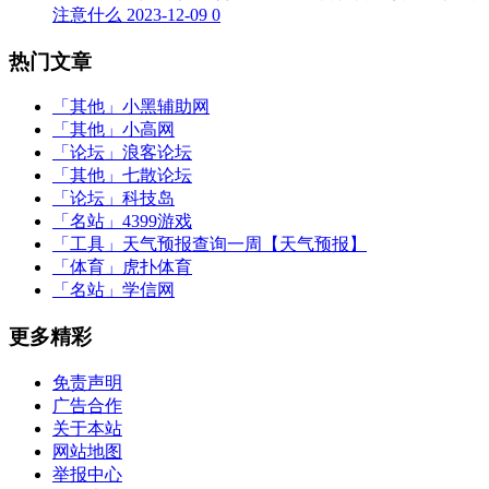
注意什么
2023-12-09
0
热门文章
「其他」
小黑辅助网
「其他」
小高网
「论坛」
浪客论坛
「其他」
七散论坛
「论坛」
科技岛
「名站」
4399游戏
「工具」
天气预报查询一周【天气预报】
「体育」
虎扑体育
「名站」
学信网
更多精彩
免责声明
广告合作
关于本站
网站地图
举报中心