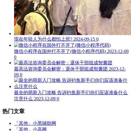
现在年轻人为什么都怕上班?
2024-09-15
0
微信小程序在国外打不开了(微信小程序代码)
2023-12-09
0
最高法咨询委员会解密：退休干部组成智囊团
2023-12-
09
0
最全的萌新入门攻略 告诉钓鱼新手们你们应该准备什么
注意什么
2023-12-09
0
热门文章
「其他」
小黑辅助网
「其他」
小高网