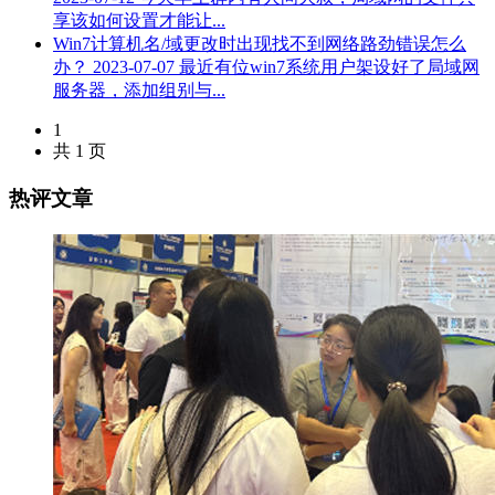
享该如何设置才能让...
Win7计算机名/域更改时出现找不到网络路劲错误怎么
办？
2023-07-07
最近有位win7系统用户架设好了局域网
服务器，添加组别与...
1
共 1 页
热评文章