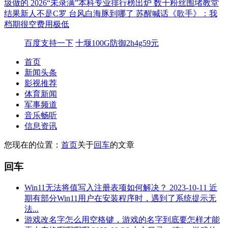
圾做的
2026“未录满”本科专业排行榜出炉
数千粉丝围堵教堂
结果新人不是C罗
台风白海豚到哪了
苏醒喊话《歌手》：我
档期很空费用极低
百度支持一下
十堰100G防御2h4g59元
首页
新闻头条
影视推荐
体育新闻
军事频道
音乐畅听
信息资讯
您现在的位置：
首页
关于
回车
的文章
回车
Win11无法将值写入注册表项如何解决？
2023-10-11
近
期有部分Win11用户在安装程序时，遇到了系统提示无
法...
游戏改名字怎么用空格键，游戏的名字到底要怎样才能