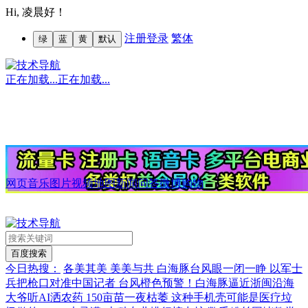
Hi,
凌晨好！
注册
登录
繁体
绿
蓝
黄
默认
正在加载...
正在加载...
网页
音乐
图片
视频
地图
新闻
问答
微博
购物
今日热搜：
各美其美 美美与共
白海豚台风眼一闭一睁
以军士
兵把枪口对准中国记者
台风橙色预警！白海豚逼近浙闽沿海
大爷听AI洒农药 150亩苗一夜枯萎
这种手机壳可能是医疗垃