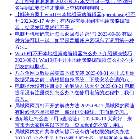
弄上空格啊啊啊啊
2023-09-26
本文目录一览1，游戏的
名字到底要怎样才能弄上空格啊啊啊啊...
【解决方案】win11中本地组策略编辑器(gpedit.msc)打不
开
2023-09-17
今天，有内容需要用到本地组策略编辑
器，结果发现竟然打不开...
电脑开机密码忘记怎么返回图片密码?
2023-09-08
有四
种方法可以一试：如果是普通账户密码忘了请用第一种
方法...
Win10打不开本地组策略编辑器怎么办？介绍解决技巧
2023-08-31
Win10打不开本地组策略编辑器怎么办?不少
朋友的电脑想...
八爪鱼网页数据采集器下载安装
2023-08-31
在正式开始
数据采集之前，请根据自身系统，下载安装合适的八...
电脑提示没有注册类别的解决方法大全
2023-08-21
电脑
提示没有注册类别怎么办？在使用电脑的过程中，我们
最常...
局域网网页打不开的解决方法
2023-08-17
局域网的网速
有时候也不是很稳定，偶尔也会掉线。下面是学习...
查ip地址怎么查（用ip查地址）
2023-08-10
大家好，来
宝来为大家解答以下问题，查ip地址怎么查，用i...
局域网内文件共享访问提示没有访问权限的解决办法
2023-07-12
今天早上群内有人问大叔，局域网的文件共