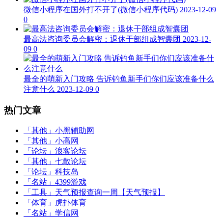
微信小程序在国外打不开了(微信小程序代码)
2023-12-09
0
最高法咨询委员会解密：退休干部组成智囊团
2023-12-
09
0
最全的萌新入门攻略 告诉钓鱼新手们你们应该准备什么
注意什么
2023-12-09
0
热门文章
「其他」
小黑辅助网
「其他」
小高网
「论坛」
浪客论坛
「其他」
七散论坛
「论坛」
科技岛
「名站」
4399游戏
「工具」
天气预报查询一周【天气预报】
「体育」
虎扑体育
「名站」
学信网