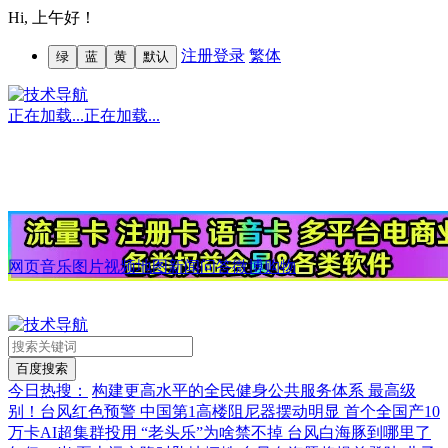
Hi,
上午好！
注册
登录
繁体
绿
蓝
黄
默认
正在加载...
正在加载...
网页
音乐
图片
视频
地图
新闻
问答
微博
购物
今日热搜：
构建更高水平的全民健身公共服务体系
最高级
别！台风红色预警
中国第1高楼阻尼器摆动明显
首个全国产10
万卡AI超集群投用
“老头乐”为啥禁不掉
台风白海豚到哪里了