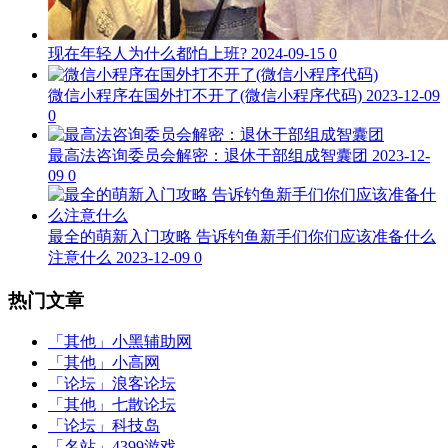
现在年轻人为什么都怕上班?
2024-09-15
0
微信小程序在国外打不开了(微信小程序代码)
2023-12-09
0
最高法咨询委员会解密：退休干部组成智囊团
2023-12-
09
0
最全的萌新入门攻略 告诉钓鱼新手们你们应该准备什么
注意什么
2023-12-09
0
热门文章
「其他」
小黑辅助网
「其他」
小高网
「论坛」
浪客论坛
「其他」
七散论坛
「论坛」
科技岛
「名站」
4399游戏