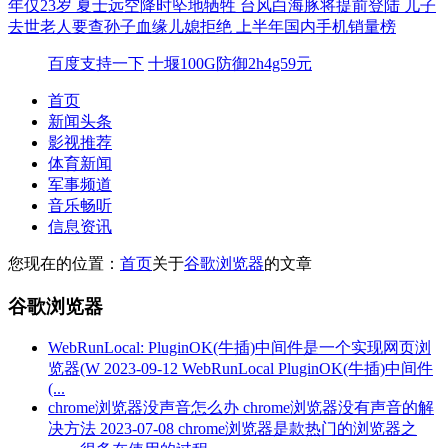
年仅23岁 夏士远空降时坠地牺牲
台风白海豚将提前登陆
儿子
去世老人要查孙子血缘儿媳拒绝
上半年国内手机销量榜
百度支持一下
十堰100G防御2h4g59元
首页
新闻头条
影视推荐
体育新闻
军事频道
音乐畅听
信息资讯
您现在的位置：
首页
关于
谷歌浏览器
的文章
谷歌浏览器
WebRunLocal: PluginOK(牛插)中间件是一个实现网页浏
览器(W
2023-09-12
WebRunLocal PluginOK(牛插)中间件
(...
chrome浏览器没声音怎么办 chrome浏览器没有声音的解
决方法
2023-07-08
chrome浏览器是款热门的浏览器之