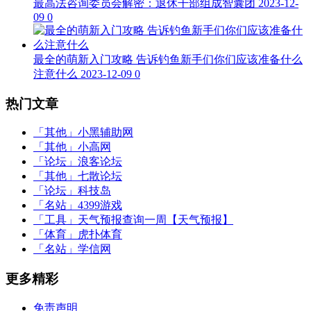
最高法咨询委员会解密：退休干部组成智囊团
2023-12-
09
0
最全的萌新入门攻略 告诉钓鱼新手们你们应该准备什么
注意什么
2023-12-09
0
热门文章
「其他」
小黑辅助网
「其他」
小高网
「论坛」
浪客论坛
「其他」
七散论坛
「论坛」
科技岛
「名站」
4399游戏
「工具」
天气预报查询一周【天气预报】
「体育」
虎扑体育
「名站」
学信网
更多精彩
免责声明