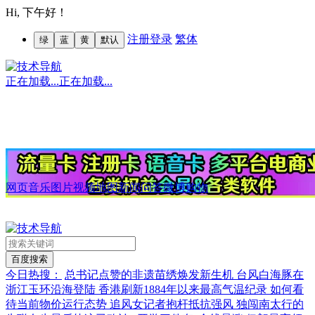
Hi,
下午好！
注册
登录
繁体
绿
蓝
黄
默认
正在加载...
正在加载...
网页
音乐
图片
视频
地图
新闻
问答
微博
购物
今日热搜：
总书记点赞的非遗苗绣焕发新生机
台风白海豚在
浙江玉环沿海登陆
香港刷新1884年以来最高气温纪录
如何看
待当前物价运行态势
追风女记者抱杆抵抗强风
独闯南太行的