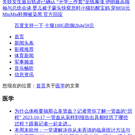
失联女生最后轨迹已确认
“开学三件套”全线暴涨
伊朗最高领
袖与总统会谈
婴儿被子蒙头快窒息时小猫扒醒宝妈
穿8850元
MiuMiu鞋脚被染黑 官方回应
百度支持一下
十堰100G防御2h4g59元
首页
新闻头条
影视推荐
体育新闻
军事频道
音乐畅听
信息资讯
您现在的位置：
首页
关于
医学
的文章
医学
为什么体检要抽那么多管血？记者带你了解一管血的“历
程”
2023-10-17
一管血从采样到报告出具都经历了哪些
过程？跟着记者一起走进...
本周末杭州：一堂课解决你从未弄清的临床统计方法与