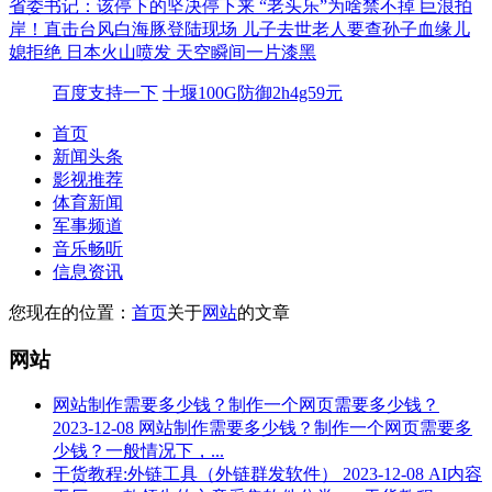
省委书记：该停下的坚决停下来
“老头乐”为啥禁不掉
巨浪拍
岸！直击台风白海豚登陆现场
儿子去世老人要查孙子血缘儿
媳拒绝
日本火山喷发 天空瞬间一片漆黑
百度支持一下
十堰100G防御2h4g59元
首页
新闻头条
影视推荐
体育新闻
军事频道
音乐畅听
信息资讯
您现在的位置：
首页
关于
网站
的文章
网站
网站制作需要多少钱？制作一个网页需要多少钱？
2023-12-08
网站制作需要多少钱？制作一个网页需要多
少钱？一般情况下，...
干货教程:外链工具（外链群发软件）
2023-12-08
AI内容