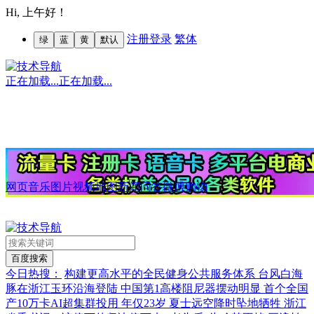
Hi,
上午好！
注册
登录
繁体
绿
蓝
黄
默认
正在加载...
正在加载...
网页
音乐
图片
视频
地图
新闻
问答
微博
购物
今日热搜：
构建更高水平的全民健身公共服务体系
台风白海
豚在浙江玉环沿海登陆
中国第1高楼阻尼器摆动明显
首个全国
产10万卡AI超集群投用
年仅23岁 夏士远空降时坠地牺牲
浙江