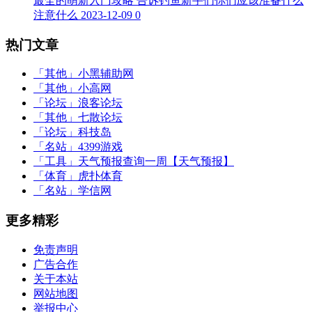
最全的萌新入门攻略 告诉钓鱼新手们你们应该准备什么
注意什么
2023-12-09
0
热门文章
「其他」
小黑辅助网
「其他」
小高网
「论坛」
浪客论坛
「其他」
七散论坛
「论坛」
科技岛
「名站」
4399游戏
「工具」
天气预报查询一周【天气预报】
「体育」
虎扑体育
「名站」
学信网
更多精彩
免责声明
广告合作
关于本站
网站地图
举报中心