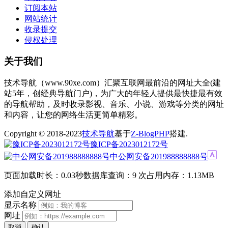
订阅本站
网站统计
收录提交
侵权处理
关于我们
技术导航（www.90xe.com）汇聚互联网最前沿的网址大全(建
站5年，创经典导航门户)，为广大的年轻人提供最快捷最有效
的导航帮助，及时收录影视、音乐、小说、游戏等分类的网址
和内容，让您的网络生活更简单精彩。
Copyright © 2018-2023
技术导航
基于
Z-BlogPHP
搭建.
豫ICP备2023012172号
中公网安备201988888888号
页面加载时长：0.03秒
数据库查询：9 次
占用内存：1.13MB
添加自定义网址
显示名称
网址
取消
确认