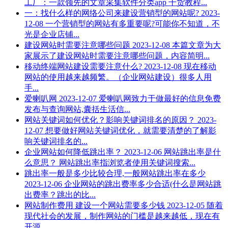
工厂：一款领先的文章采集软件分类app 干货教程...
一：找什么样的网络公司来建设营销型的网站呢?
2023-
12-08
一个营销型的网站有多重要呢?可能你不知道，不
光是企业店铺...
建设网站时需要注意哪些问题
2023-12-08
本篇文章为大
家展示了建设网站时需要注意哪些问题，内容简明...
移动终端网站建设需要注意什么?
2023-12-08
现在移动
网站的使用越来越频繁。（企业网站建设）很多人用
手...
爱喇叭网
2023-12-07
爱喇叭网致力于做最好的信息免费
发布与查询网站,囊括生活信...
网站关键词如何优化？影响关键词排名的原因？
2023-
12-07
想要做好网站关键词优化，就需要清楚的了解影
响关键词排名的...
企业网站如何降低跳出率？
2023-12-06
网站跳出率是什
么意思？ 网站跳出率指浏览者使用关键词搜索...
跳出率一般是多少比较合理,一般网站跳出率在多少
2023-12-06
企业网站的跳出费率多少合适(什么是网站跳
出费率？跳出的比...
网站制作费用 建设一个网站需要多少钱
2023-12-05
随着
现代社会的发展，制作网站的门槛是越来越低，现在有
开源...