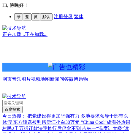
Hi,
傍晚好！
注册
登录
繁体
绿
蓝
黄
默认
正在加载...
正在加载...
网页
音乐
图片
视频
地图
新闻
问答
微博
购物
今日热搜：
把党建设得更加坚强有力
多地要求领导干部带头
休假
东方甄选被判赔偿江小白30万元
“China Cool”成海外热词
村民2千万拆迁款法院执行后仍拿不到
吉林一“温度计大楼”读