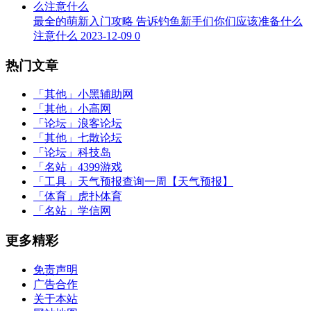
最全的萌新入门攻略 告诉钓鱼新手们你们应该准备什么
注意什么
2023-12-09
0
热门文章
「其他」
小黑辅助网
「其他」
小高网
「论坛」
浪客论坛
「其他」
七散论坛
「论坛」
科技岛
「名站」
4399游戏
「工具」
天气预报查询一周【天气预报】
「体育」
虎扑体育
「名站」
学信网
更多精彩
免责声明
广告合作
关于本站