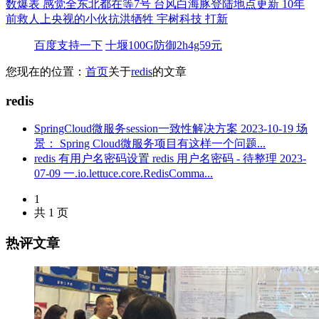
数爆表
感觉全东北都在等7号
台风白海豚登陆地点更新
10年
前救人上央视的小伙抗洪牺牲
宇树科技 打新
百度支持一下
十堰100G防御2h4g59元
您现在的位置：
首页
关于
redis
的文章
redis
SpringCloud微服务session一致性解决方案
2023-10-19
场
景： Spring Cloud微服务项目有这样一个问题...
redis 有用户名密码设置 redis 用户名密码 - 待整理
2023-
07-09
一.io.lettuce.core.RedisComma...
1
共 1 页
热评文章