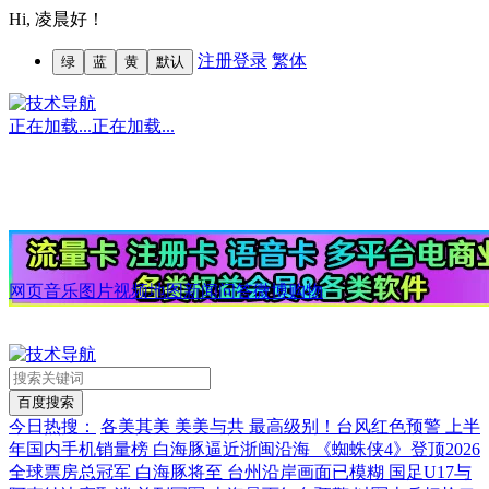
Hi,
凌晨好！
注册
登录
繁体
绿
蓝
黄
默认
正在加载...
正在加载...
网页
音乐
图片
视频
地图
新闻
问答
微博
购物
今日热搜：
各美其美 美美与共
最高级别！台风红色预警
上半
年国内手机销量榜
白海豚逼近浙闽沿海
《蜘蛛侠4》登顶2026
全球票房总冠军
白海豚将至 台州沿岸画面已模糊
国足U17与