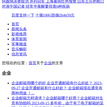
阿森纳决赛取消 并列冠军
上海暴雨红色预警
以军士兵把枪口
对准中国记者
经常半夜醒要排查6种疾病
百度支持一下
十堰100G防御2h4g59元
首页
新闻头条
影视推荐
体育新闻
军事频道
音乐畅听
信息资讯
您现在的位置：
首页
关于
企业
的文章
企业
企业邮箱用哪个的好 企业开通邮箱有什么好处？
2023-
09-27
企业开通邮箱有什么好处？ 企业邮箱现在通常有
两种用途 ！...
企业邮箱怎样请求？企业邮箱哪个好用？企业邮箱对生
意有协助吗
2023-09-15
多年前，由于有了电子邮箱的呈