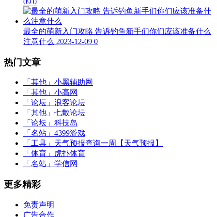
09
0
最全的萌新入门攻略 告诉钓鱼新手们你们应该准备什么
注意什么
2023-12-09
0
热门文章
「其他」
小黑辅助网
「其他」
小高网
「论坛」
浪客论坛
「其他」
七散论坛
「论坛」
科技岛
「名站」
4399游戏
「工具」
天气预报查询一周【天气预报】
「体育」
虎扑体育
「名站」
学信网
更多精彩
免责声明
广告合作