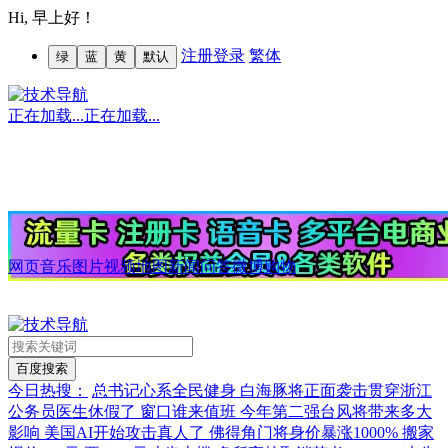
Hi,
早上好！
注册
登录
繁体
绿
蓝
黄
默认
正在加载...
正在加载...
网页
音乐
图片
视频
地图
新闻
问答
微博
购物
今日热搜：
总书记心系全民健身
白海豚将正面袭击贯穿浙江
公务员医生休假了 窗口谁来值班
今年第二强台风将带来多大
影响
美国AI开始攻击真人了
佛得角门将身价暴涨1000%
搬家