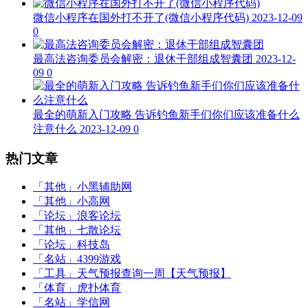
微信小程序在国外打不开了(微信小程序代码)
2023-12-09
0
最高法咨询委员会解密：退休干部组成智囊团
2023-12-
09
0
最全的萌新入门攻略 告诉钓鱼新手们你们应该准备什么
注意什么
2023-12-09
0
热门文章
「其他」
小黑辅助网
「其他」
小高网
「论坛」
浪客论坛
「其他」
七散论坛
「论坛」
科技岛
「名站」
4399游戏
「工具」
天气预报查询一周【天气预报】
「体育」
虎扑体育
「名站」
学信网