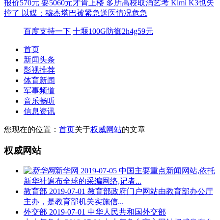
报价570元 要5060元才肯上楼
多所高校取消艺考
Kimi K3也失
控了
以媒：穆杰塔巴被紧急送医情况危急
百度支持一下
十堰100G防御2h4g59元
首页
新闻头条
影视推荐
体育新闻
军事频道
音乐畅听
信息资讯
您现在的位置：
首页
关于
权威网站
的文章
权威网站
新华网
2019-07-05
中国主要重点新闻网站,依托
新华社遍布全球的采编网络,记者...
教育部
2019-07-01
教育部政府门户网站由教育部办公厅
主办，是教育部机关实施信...
外交部
2019-07-01
中华人民共和国外交部