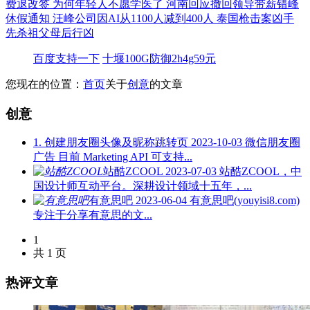
费退改签
为何年轻人不愿学医了
河南回应撤回领导带薪错峰
休假通知
汪峰公司因AI从1100人减到400人
泰国枪击案凶手
先杀祖父母后行凶
百度支持一下
十堰100G防御2h4g59元
您现在的位置：
首页
关于
创意
的文章
创意
1. 创建朋友圈头像及昵称跳转页
2023-10-03
微信朋友圈
广告 目前 Marketing API 可支持...
站酷ZCOOL
2023-07-03
站酷ZCOOL，中
国设计师互动平台。深耕设计领域十五年，...
有意思吧
2023-06-04
有意思吧(youyisi8.com)
专注于分享有意思的文...
1
共 1 页
热评文章