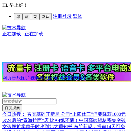
Hi,
早上好！
注册
登录
繁体
绿
蓝
黄
默认
正在加载...
正在加载...
网页
音乐
图片
视频
地图
新闻
问答
微博
购物
今日热搜：
夯实基础开新局
公司“上四休三”但要降薪1000元
改名后的“青海拉面”店
比A4纸还薄！中国高端钢材密集突破
女孩摆摊卖菌子时收到北大通知书
东航新规：提前14天可免