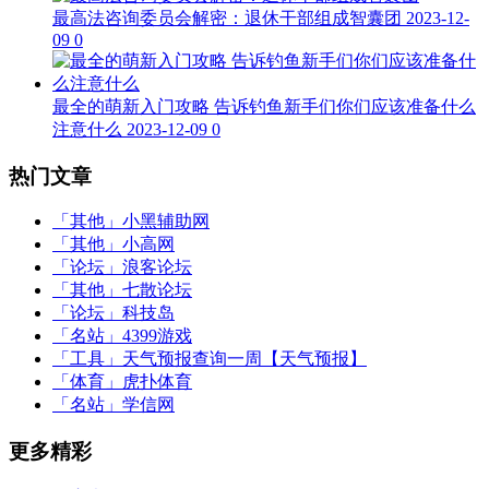
最高法咨询委员会解密：退休干部组成智囊团
2023-12-
09
0
最全的萌新入门攻略 告诉钓鱼新手们你们应该准备什么
注意什么
2023-12-09
0
热门文章
「其他」
小黑辅助网
「其他」
小高网
「论坛」
浪客论坛
「其他」
七散论坛
「论坛」
科技岛
「名站」
4399游戏
「工具」
天气预报查询一周【天气预报】
「体育」
虎扑体育
「名站」
学信网
更多精彩