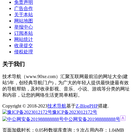
免责声明
广告合作
关于本站
网站地图
举报中心
订阅本站
网站统计
收录提交
侵权处理
关于我们
技术导航（www.90xe.com）汇聚互联网最前沿的网址大全(建
站5年，创经典导航门户)，为广大的年轻人提供最快捷最有效
的导航帮助，及时收录影视、音乐、小说、游戏等分类的网址
和内容，让您的网络生活更简单精彩。
Copyright © 2018-2023
技术导航
基于
Z-BlogPHP
搭建.
豫ICP备2023012172号
中公网安备201988888888号
页面加载时长：0.05秒
数据库查询：9 次
占用内存：1.04MB