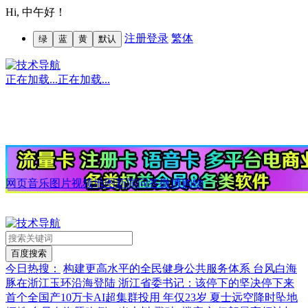
Hi,
中午好！
注册
登录
繁体
绿
蓝
黄
默认
正在加载...
正在加载...
网页
音乐
图片
视频
地图
新闻
问答
微博
购物
今日热搜：
构建更高水平的全民健身公共服务体系
台风白海
豚在浙江玉环沿海登陆
浙江省委书记：该停下的坚决停下来
首个全国产10万卡AI超集群投用
年仅23岁 夏士远空降时坠地