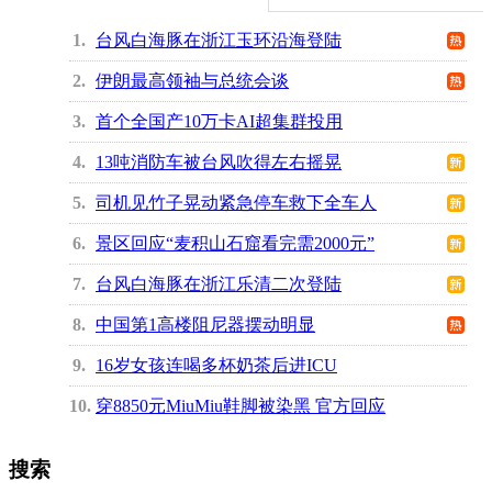
1
台风白海豚在浙江玉环沿海登陆
2
伊朗最高领袖与总统会谈
3
首个全国产10万卡AI超集群投用
4
13吨消防车被台风吹得左右摇晃
5
司机见竹子晃动紧急停车救下全车人
6
景区回应“麦积山石窟看完需2000元”
7
台风白海豚在浙江乐清二次登陆
8
中国第1高楼阻尼器摆动明显
9
16岁女孩连喝多杯奶茶后进ICU
10
穿8850元MiuMiu鞋脚被染黑 官方回应
搜索