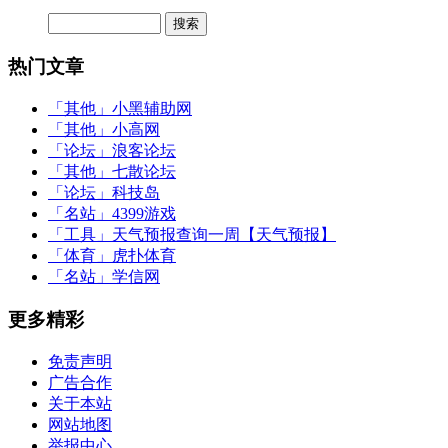
热门文章
「其他」
小黑辅助网
「其他」
小高网
「论坛」
浪客论坛
「其他」
七散论坛
「论坛」
科技岛
「名站」
4399游戏
「工具」
天气预报查询一周【天气预报】
「体育」
虎扑体育
「名站」
学信网
更多精彩
免责声明
广告合作
关于本站
网站地图
举报中心