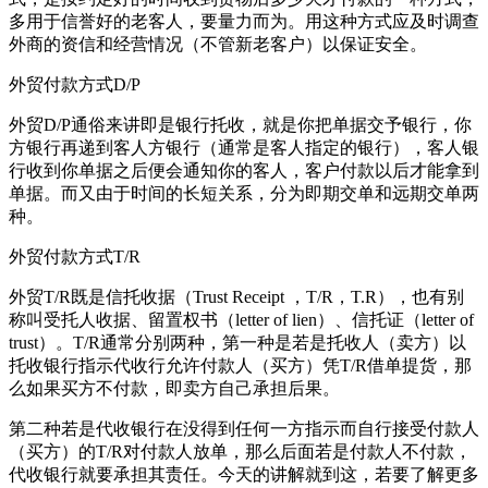
多用于信誉好的老客人，要量力而为。用这种方式应及时调查
外商的资信和经营情况（不管新老客户）以保证安全。
外贸付款方式D/P
外贸D/P通俗来讲即是银行托收，就是你把单据交予银行，你
方银行再递到客人方银行（通常是客人指定的银行），客人银
行收到你单据之后便会通知你的客人，客户付款以后才能拿到
单据。而又由于时间的长短关系，分为即期交单和远期交单两
种。
外贸付款方式T/R
外贸T/R既是信托收据（Trust Receipt ，T/R，T.R），也有别
称叫受托人收据、留置权书（letter of lien）、信托证（letter of
trust）。T/R通常分别两种，第一种是若是托收人（卖方）以
托收银行指示代收行允许付款人（买方）凭T/R借单提货，那
么如果买方不付款，即卖方自己承担后果。
第二种若是代收银行在没得到任何一方指示而自行接受付款人
（买方）的T/R对付款人放单，那么后面若是付款人不付款，
代收银行就要承担其责任。今天的讲解就到这，若要了解更多