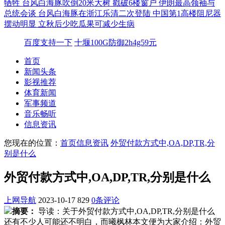
牺牲
台风白海豚吹倒20米大树 戳破6楼窗户
伊朗最高领袖与
总统会谈
台风白海豚在浙江乐清二次登陆
中国第1高楼阻尼器
摆动明显
立秋后少吃瓜果可减少生病
百度支持一下
十堰100G防御2h4g59元
首页
新闻头条
影视推荐
体育新闻
军事频道
音乐畅听
信息资讯
您现在的位置：
首页
信息资讯
外贸付款方式中,OA,DP,TR,分
别是什么
外贸付款方式中,OA,DP,TR,分别是什么
上网导航
2023-10-17
829
0条评论
摘要：
导读：关于外贸付款方式中,OA,DP,TR,分别是什么
还有不少人可能还不明白，而曦枫林本文便为大家介绍：外贸