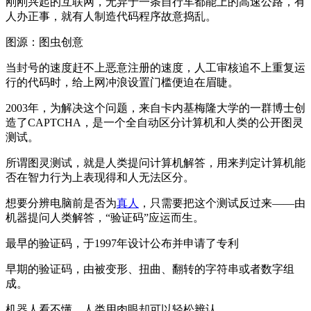
刚刚兴起的互联网，无异于一条自行车都能上的高速公路，有
人办正事，就有人制造代码程序故意捣乱。
图源：图虫创意
当封号的速度赶不上恶意注册的速度，人工审核追不上重复运
行的代码时，给上网冲浪设置门槛便迫在眉睫。
2003年，为解决这个问题，来自卡内基梅隆大学的一群博士创
造了CAPTCHA，是一个全自动区分计算机和人类的公开图灵
测试。
所谓图灵测试，就是人类提问计算机解答，用来判定计算机能
否在智力行为上表现得和人无法区分。
想要分辨电脑前是否为
真人
，只需要把这个测试反过来——由
机器提问人类解答，“验证码”应运而生。
最早的验证码，于1997年设计公布并申请了专利
早期的验证码，由被变形、扭曲、翻转的字符串或者数字组
成。
机器人看不懂，人类用肉眼却可以轻松辨认。