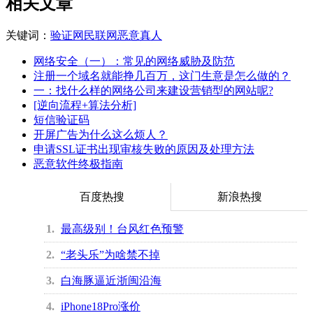
相关文章
关键词：
验证
网民
联网
恶意
真人
网络安全（一）：常见的网络威胁及防范
注册一个域名就能挣几百万，这门生意是怎么做的？
一：找什么样的网络公司来建设营销型的网站呢?
[逆向流程+算法分析]
短信验证码
开屏广告为什么这么烦人？
申请SSL证书出现审核失败的原因及处理方法
恶意软件终极指南
百度热搜
新浪热搜
1
最高级别！台风红色预警
2
“老头乐”为啥禁不掉
3
白海豚逼近浙闽沿海
4
iPhone18Pro涨价