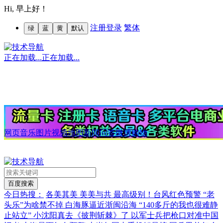
Hi,
早上好！
注册
登录
繁体
绿
蓝
黄
默认
正在加载...
正在加载...
网页
音乐
图片
视频
地图
新闻
问答
微博
购物
今日热搜：
各美其美 美美与共
最高级别！台风红色预警
“老
头乐”为啥禁不掉
白海豚逼近浙闽沿海
“140多斤的我也很难静
止站立”
小沈阳真去《披荆斩棘》了
以军士兵把枪口对准中国