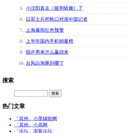
5
小沈阳真去《披荆斩棘》了
6
以军士兵把枪口对准中国记者
7
上海暴雨红色预警
8
上半年国内手机销量榜
9
国乒男单怎么赢回来
10
台风白海豚到哪了
搜索
热门文章
「其他」
小黑辅助网
「其他」
小高网
「论坛」
浪客论坛