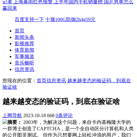
记者
上海暴雨红色预警
上半年国内手机销量榜
国乒男单怎么
赢回来
百度支持一下
十堰100G防御2h4g59元
首页
新闻头条
影视推荐
体育新闻
军事频道
音乐畅听
信息资讯
您现在的位置：
首页
信息资讯
越来越变态的验证码，到底在
验证啥
越来越变态的验证码，到底在验证啥
上网导航
2023-10-18
668
0条评论
摘要：
2003年，为解决这个问题，来自卡内基梅隆大学的
一群博士创造了CAPTCHA，是一个全自动区分计算机和人类
的公开图灵测试。 但作为只想要网上轻松冲浪的用户，我们