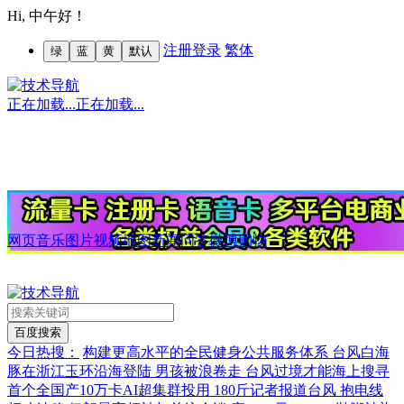
Hi,
中午好！
注册
登录
繁体
绿
蓝
黄
默认
正在加载...
正在加载...
网页
音乐
图片
视频
地图
新闻
问答
微博
购物
今日热搜：
构建更高水平的全民健身公共服务体系
台风白海
豚在浙江玉环沿海登陆
男孩被浪卷走 台风过境才能海上搜寻
首个全国产10万卡AI超集群投用
180斤记者报道台风 抱电线