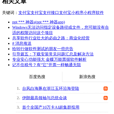
相关文章
关键词：
支付宝
支付宝支付接口
支付宝小程序
小程序
软件
ppt *** 神器s(ppt *** 神器app)
Windows无法访问指定设备路径或文件，您可能没有合
适的权限访问这个项目
共享软件行业壮大的必由之路：商业化经营
# 消息推送
给转行做软件测试的朋友一些忠告
引导篇五：下载安装常见问题汇总及解决方法
专业安心功能强大 金蝶万能票据软件解析
记不住税号？有“它”开票一样畅通无阻
百度热搜
新浪热搜
1
台风白海豚在浙江玉环沿海登陆
2
伊朗最高领袖与总统会谈
3
首个全国产10万卡AI超集群投用