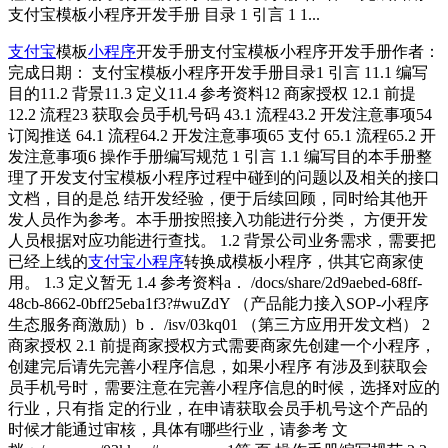
支付宝模板小程序开发手册 目录 1 引言 1 1...
支付宝
模板
小程序
开发手册支付宝模板小程序开发手册作者：
完成日期： 支付宝模板小程序开发手册目录1 引言 11.1 编写
目的11.2 背景11.3 定义11.4 参考资料12 商家授权 12.1 前提
12.2 流程23 获取会员手机号码 43.1 流程43.2 开发注意事项54
订阅推送 64.1 流程64.2 开发注意事项65 支付 65.1 流程65.2 开
发注意事项6 操作手册编写规范 1 引言 1.1 编写目的本手册整
理了开发支付宝模板小程序过程中碰到的问题以及相关的接口
文档，目的是总 结开发经验，便于后续回顾，同时给其他开
发人员作为参考。本手册按照接入功能进行分类， 方便开发
人员根据对应功能进行查找。 1.2 背景公司业务需求，需要把
已经上线的
支付宝小程序
转换成模板小程序，供其它商家使
用。 1.3 定义暂无 1.4 参考资料a． /docs/share/2d9aebed-68ff-
48cb-8662-0bff25eba1f3?#wuZdY （产品能力接入SOP-小程序
生态服务商激励）b． /isv/03kq01 （第三方应用开发文档） 2
商家授权 2.1 前提商家授权方式需要商家先创建一个小程序，
创建完后请先完善小程序信息，如果小程序 有涉及到获取会
员手机号时，需要注意在完善小程序信息的时候，选择对应的
行业，只有指 定的行业，在申请获取会员手机号这个产品的
时候才能通过审核，具体有哪些行业，请参考 文