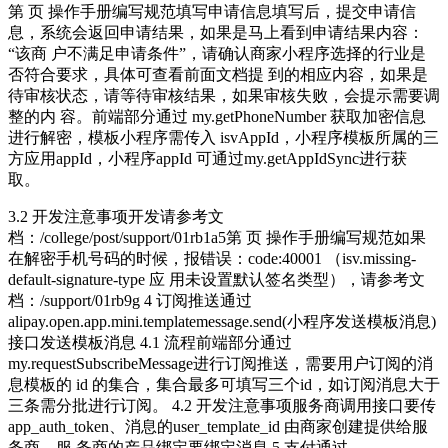
第 页 操作手册编写规范填写申请信息填写后，提交申请信
息，系统会返回申请结果，如果是马上看到申请结果内容：
“该商 户不满足申请条件”，请确认商家小程序选择的行业是
否符合要求，具体可查看前面文档提 到的相应内容，如果是
待审核状态，请等待审核结果，如果审核失败，会提示需要调
整的内 容。前端部分通过 my.getPhoneNumber 获取加密信息
进行解密，模板小程序需传入 isvAppId，小程序模板所属的三
方应用appId，小程序appId 可通过my.getAppIdSync进行获
取。
3.2 开发注意事项开发请参考文
档：/college/post/support/01rb1a5第 页 操作手册编写规范如果
在解密手机号码的时候，报错误：code:40001 （isv.missing-
default-signature-type 应 用未设置默认签名类型），请参考文
档：/support/01rb9g 4 订阅推送通过
alipay.open.app.mini.templatemessage.send(小程序发送模板消息)
接口发送模板消息 4.1 流程前端部分通过
my.requestSubscribeMessage进行订阅推送，需要用户订阅的消
息模板的 id 的集合，集合最多可填写三个id，如订阅消息大于
三条需分批进行订阅。 4.2 开发注意事项服务商调用接口要传
app_auth_token、消息的user_template_id 由商家创建提供给服
务商、服 务商的产品绑定要绑定消息 5 支付通过