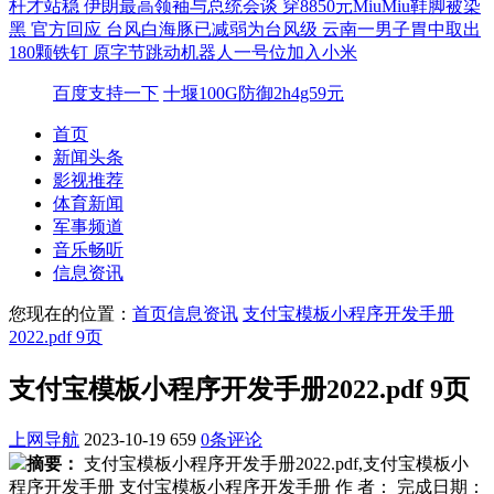
杆才站稳
伊朗最高领袖与总统会谈
穿8850元MiuMiu鞋脚被染
黑 官方回应
台风白海豚已减弱为台风级
云南一男子胃中取出
180颗铁钉
原字节跳动机器人一号位加入小米
百度支持一下
十堰100G防御2h4g59元
首页
新闻头条
影视推荐
体育新闻
军事频道
音乐畅听
信息资讯
您现在的位置：
首页
信息资讯
支付宝模板小程序开发手册
2022.pdf 9页
支付宝模板小程序开发手册2022.pdf 9页
上网导航
2023-10-19
659
0条评论
摘要：
支付宝模板小程序开发手册2022.pdf,支付宝模板小
程序开发手册 支付宝模板小程序开发手册 作 者： 完成日期：