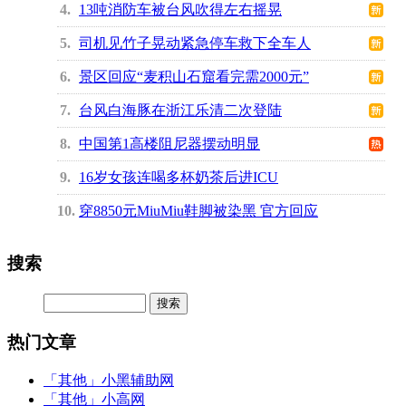
4
13吨消防车被台风吹得左右摇晃
5
司机见竹子晃动紧急停车救下全车人
6
景区回应“麦积山石窟看完需2000元”
7
台风白海豚在浙江乐清二次登陆
8
中国第1高楼阻尼器摆动明显
9
16岁女孩连喝多杯奶茶后进ICU
10
穿8850元MiuMiu鞋脚被染黑 官方回应
搜索
热门文章
「其他」
小黑辅助网
「其他」
小高网