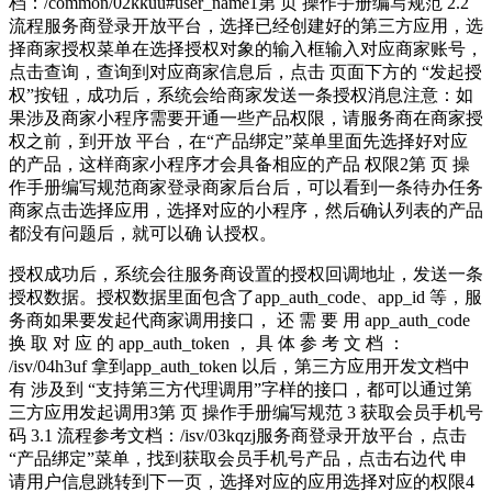
档：/common/02kkuu#user_name1第 页 操作手册编写规范 2.2
流程服务商登录开放平台，选择已经创建好的第三方应用，选
择商家授权菜单在选择授权对象的输入框输入对应商家账号，
点击查询，查询到对应商家信息后，点击 页面下方的 “发起授
权”按钮，成功后，系统会给商家发送一条授权消息注意：如
果涉及商家小程序需要开通一些产品权限，请服务商在商家授
权之前，到开放 平台，在“产品绑定”菜单里面先选择好对应
的产品，这样商家小程序才会具备相应的产品 权限2第 页 操
作手册编写规范商家登录商家后台后，可以看到一条待办任务
商家点击选择应用，选择对应的小程序，然后确认列表的产品
都没有问题后，就可以确 认授权。
授权成功后，系统会往服务商设置的授权回调地址，发送一条
授权数据。授权数据里面包含了app_auth_code、app_id 等，服
务商如果要发起代商家调用接口， 还 需 要 用 app_auth_code
换 取 对 应 的 app_auth_token ， 具 体 参 考 文 档 ：
/isv/04h3uf 拿到app_auth_token 以后，第三方应用开发文档中
有 涉及到 “支持第三方代理调用”字样的接口，都可以通过第
三方应用发起调用3第 页 操作手册编写规范 3 获取会员手机号
码 3.1 流程参考文档：/isv/03kqzj服务商登录开放平台，点击
“产品绑定”菜单，找到获取会员手机号产品，点击右边代 申
请用户信息跳转到下一页，选择对应的应用选择对应的权限4