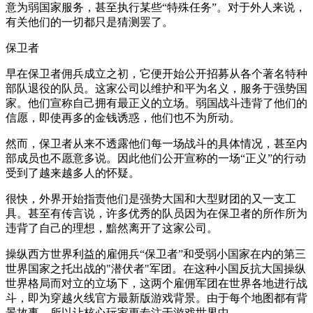
意为弱国家服务，甚至执行某些“特殊任务”。对于外人来说，
有关他们的一切都只是猜测罢了。
保卫者
早在保卫者佣兵成立之初，它便开始公开招募从各个著名特种
部队退役的队员。这家公司以维护和平为名义，服务于强势国
家。他们宣称自己拥有最正义的立场。弱国战斗违背了他们的
信愿，即使再多的金钱诱惑，他们也不为所动。
然而，保卫者从来不透露他们每一场战斗的具体情况，甚至内
部成员也不愿意多说。因此他们公开宣称的一场“正义”的行动
受到了越来越多人的怀疑。
很快，外界开始指责他们是强势大国和大型财团的又一支工
具。甚至有传言说，许多优秀的队员因为在保卫者的所作所为
违背了自己的理想，黯然离开了这家公司。
操纵西方世界利益的雇佣兵“保卫者”和受弱小国家在内的第三
世界国家之托出战的"潜伏者"军团。在这种小国反抗大国操纵
世界格局而对立的立场下，这两个雇佣军团在世界各地进行战
斗，即为穿越火线官方最新版游戏背景。由于每个地图都有背
景故事，所以让核心玩家更专注于游戏世界中。