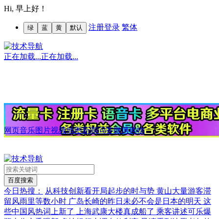
Hi,
早上好！
注册
登录
繁体
绿
蓝
黄
默认
正在加载...
正在加载...
网页
音乐
图片
视频
地图
新闻
问答
微博
购物
今日热搜：
从科技创新看开局起步的时与势
黄山大量游客滞
留风雨里等数小时
广岛长崎的昨日未必不会是日本的明天
这
些中国风热词上新了
上海武康大楼真成船了
乘客讲述可乐爆