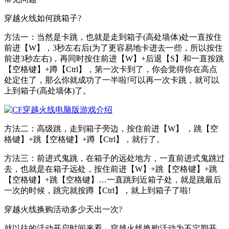
穿越火线如何跳箱子?
方法一：当然是卡跳，也就是走到箱子(高处墙体)处一直按住
前进【W】，3秒左右后(为了更容易地卡进去一些，所以按住
前进3秒左右)，再同时按住前进【W】+后退【S】和一直按跳
【空格键】+蹲【Ctrl】，第一次卡到了，你会觉得你在高点
处定住了，那么你就成功了一半啦!可以再一次卡跳，就可以
上到箱子(高处墙体)了。
方法二：高级跳，走到箱子旁边，按住前进【W】 ，跳【空
格键】+跳【空格键】+蹲【Ctrl】，就行了。
方法三：前进式鬼跳，在箱子的远处地方，一直前进式鬼跳过
去，也就是在箱子远处，按住前进【W】+跳【空格键】+跳
【空格键】+跳【空格键】…一直跳到近箱子处，就是跳最后
一次的时候，跳完就按蹲【Ctrl】，就上到箱子了啦!
穿越火线换购活动多少天出一次?
就以往的活动开启时间来看，穿越火线换购活动为不定期开