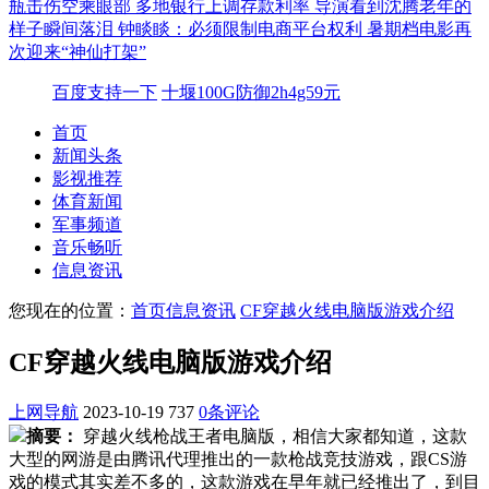
瓶击伤空乘眼部
多地银行上调存款利率
导演看到沈腾老年的
样子瞬间落泪
钟睒睒：必须限制电商平台权利
暑期档电影再
次迎来“神仙打架”
百度支持一下
十堰100G防御2h4g59元
首页
新闻头条
影视推荐
体育新闻
军事频道
音乐畅听
信息资讯
您现在的位置：
首页
信息资讯
CF穿越火线电脑版游戏介绍
CF穿越火线电脑版游戏介绍
上网导航
2023-10-19
737
0条评论
摘要：
穿越火线枪战王者电脑版，相信大家都知道，这款
大型的网游是由腾讯代理推出的一款枪战竞技游戏，跟CS游
戏的模式其实差不多的，这款游戏在早年就已经推出了，到目