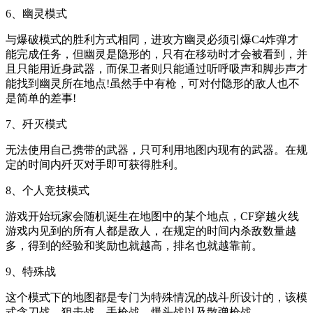
6、幽灵模式
与爆破模式的胜利方式相同，进攻方幽灵必须引爆C4炸弹才
能完成任务，但幽灵是隐形的，只有在移动时才会被看到，并
且只能用近身武器，而保卫者则只能通过听呼吸声和脚步声才
能找到幽灵所在地点!虽然手中有枪，可对付隐形的敌人也不
是简单的差事!
7、歼灭模式
无法使用自己携带的武器，只可利用地图内现有的武器。在规
定的时间内歼灭对手即可获得胜利。
8、个人竞技模式
游戏开始玩家会随机诞生在地图中的某个地点，CF穿越火线
游戏内见到的所有人都是敌人，在规定的时间内杀敌数量越
多，得到的经验和奖励也就越高，排名也就越靠前。
9、特殊战
这个模式下的地图都是专门为特殊情况的战斗所设计的，该模
式含刀战、狙击战、手枪战、爆头战以及散弹枪战。