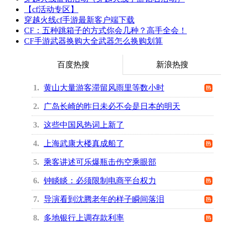
【cf活动专区】
穿越火线cf手游最新客户端下载
CF：五种跳箱子的方式你会几种？高手全会！
CF手游武器换购大全武器怎么换购划算
百度热搜
新浪热搜
1
黄山大量游客滞留风雨里等数小时
2
广岛长崎的昨日未必不会是日本的明天
3
这些中国风热词上新了
4
上海武康大楼真成船了
5
乘客讲述可乐爆瓶击伤空乘眼部
6
钟睒睒：必须限制电商平台权力
7
导演看到沈腾老年的样子瞬间落泪
8
多地银行上调存款利率