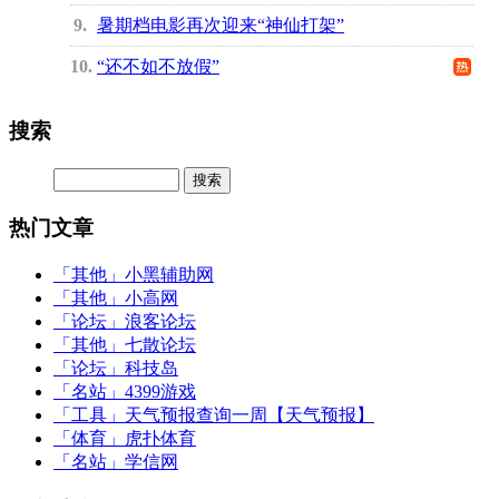
9
暑期档电影再次迎来“神仙打架”
10
“还不如不放假”
搜索
热门文章
「其他」
小黑辅助网
「其他」
小高网
「论坛」
浪客论坛
「其他」
七散论坛
「论坛」
科技岛
「名站」
4399游戏
「工具」
天气预报查询一周【天气预报】
「体育」
虎扑体育
「名站」
学信网