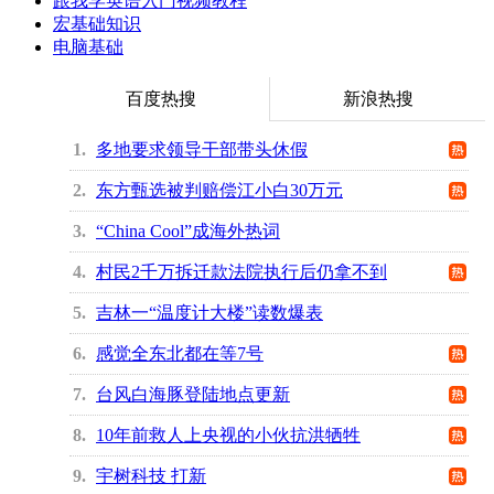
跟我学英语入门视频教程
宏基础知识
电脑基础
百度热搜
新浪热搜
1
多地要求领导干部带头休假
2
东方甄选被判赔偿江小白30万元
3
“China Cool”成海外热词
4
村民2千万拆迁款法院执行后仍拿不到
5
吉林一“温度计大楼”读数爆表
6
感觉全东北都在等7号
7
台风白海豚登陆地点更新
8
10年前救人上央视的小伙抗洪牺牲
9
宇树科技 打新