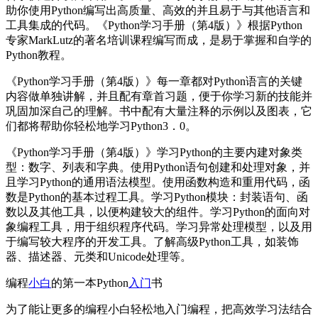
助你使用Python编写出高质量、高效的并且易于与其他语言和
工具集成的代码。《Python学习手册（第4版）》根据Python
专家MarkLutz的著名培训课程编写而成，是易于掌握和自学的
Python教程。
《Python学习手册（第4版）》每一章都对Python语言的关键
内容做单独讲解，并且配有章首习题，便于你学习新的技能并
巩固加深自己的理解。书中配有大量注释的示例以及图表，它
们都将帮助你轻松地学习Python3．0。
《Python学习手册（第4版）》学习Python的主要内建对象类
型：数字、列表和字典。使用Python语句创建和处理对象，并
且学习Python的通用语法模型。使用函数构造和重用代码，函
数是Python的基本过程工具。学习Python模块：封装语句、函
数以及其他工具，以便构建较大的组件。学习Python的面向对
象编程工具，用于组织程序代码。学习异常处理模型，以及用
于编写较大程序的开发工具。了解高级Python工具，如装饰
器、描述器、元类和Unicode处理等。
编程
小白
的第一本Python
入门
书
为了能让更多的编程小白轻松地入门编程，把高效学习法结合