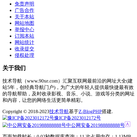
免责声明
广告合作
关于本站
网站地图
举报中心
订阅本站
网站统计
收录提交
侵权处理
关于我们
技术导航（www.90xe.com）汇聚互联网最前沿的网址大全(建
站5年，创经典导航门户)，为广大的年轻人提供最快捷最有效
的导航帮助，及时收录影视、音乐、小说、游戏等分类的网址
和内容，让您的网络生活更简单精彩。
Copyright © 2018-2023
技术导航
基于
Z-BlogPHP
搭建.
豫ICP备2023012172号
中公网安备201988888888号
页面加载时长：0.02秒
数据库查询：11 次
占用内存：1.13MB