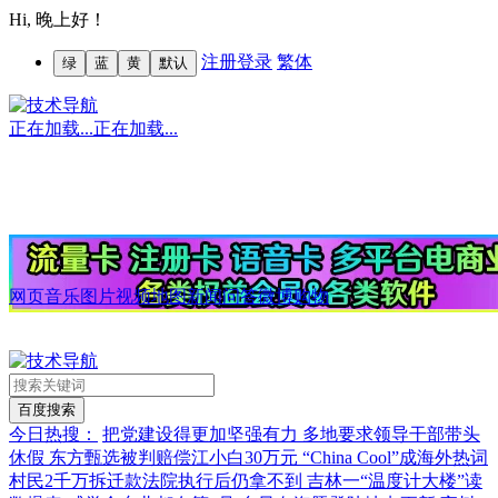
Hi,
晚上好！
注册
登录
繁体
绿
蓝
黄
默认
正在加载...
正在加载...
网页
音乐
图片
视频
地图
新闻
问答
微博
购物
今日热搜：
把党建设得更加坚强有力
多地要求领导干部带头
休假
东方甄选被判赔偿江小白30万元
“China Cool”成海外热词
村民2千万拆迁款法院执行后仍拿不到
吉林一“温度计大楼”读