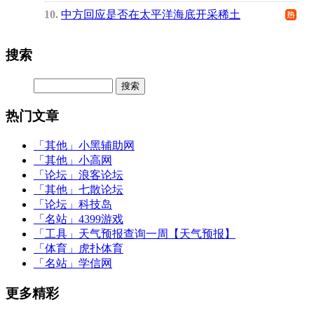
10
中方回应是否在太平洋海底开采稀土
搜索
热门文章
「其他」
小黑辅助网
「其他」
小高网
「论坛」
浪客论坛
「其他」
七散论坛
「论坛」
科技岛
「名站」
4399游戏
「工具」
天气预报查询一周【天气预报】
「体育」
虎扑体育
「名站」
学信网
更多精彩