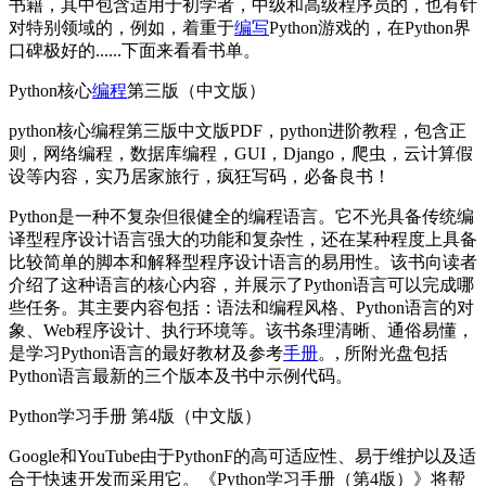
书籍，其中包含适用于初学者，中级和高级程序员的，也有针
对特别领域的，例如，着重于
编写
Python游戏的，在Python界
口碑极好的......下面来看看书单。
Python核心
编程
第三版（中文版）
python核心编程第三版中文版PDF，python进阶教程，包含正
则，网络编程，数据库编程，GUI，Django，爬虫，云计算假
设等内容，实乃居家旅行，疯狂写码，必备良书！
Python是一种不复杂但很健全的编程语言。它不光具备传统编
译型程序设计语言强大的功能和复杂性，还在某种程度上具备
比较简单的脚本和解释型程序设计语言的易用性。该书向读者
介绍了这种语言的核心内容，并展示了Python语言可以完成哪
些任务。其主要内容包括：语法和编程风格、Python语言的对
象、Web程序设计、执行环境等。该书条理清晰、通俗易懂，
是学习Python语言的最好教材及参考
手册
。, 所附光盘包括
Python语言最新的三个版本及书中示例代码。
Python学习手册 第4版（中文版）
Google和YouTube由于PythonF的高可适应性、易于维护以及适
合于快速开发而采用它。《Python学习手册（第4版）》将帮