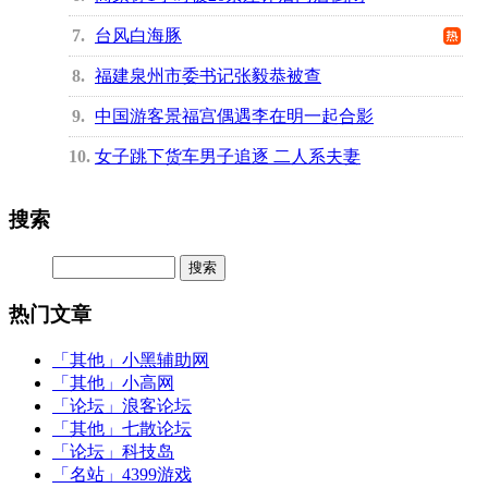
7
台风白海豚
8
福建泉州市委书记张毅恭被查
9
中国游客景福宫偶遇李在明一起合影
10
女子跳下货车男子追逐 二人系夫妻
搜索
热门文章
「其他」
小黑辅助网
「其他」
小高网
「论坛」
浪客论坛
「其他」
七散论坛
「论坛」
科技岛
「名站」
4399游戏