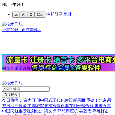
Hi,
下午好！
注册
登录
繁体
绿
蓝
黄
默认
正在加载...
正在加载...
网页
音乐
图片
视频
地图
新闻
问答
微博
购物
今日热搜：
奋力开创中国式现代化建设新局面
重磅！北京调
整房地产政策
中国游客景福宫偶遇李在明一起合影
未来五年
中国民航重磅规划出炉
梁文锋 只想用座机
吴碧霞 降维打击