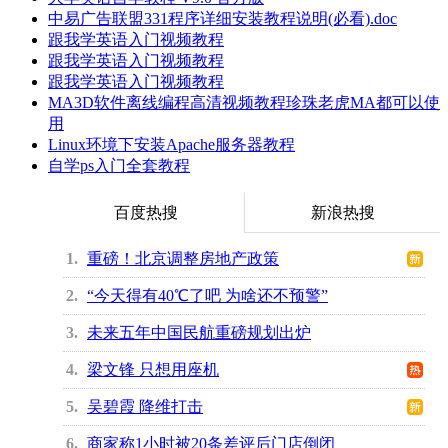
中易广告联盟331程序详细安装教程说明(必看).doc
跟我学英语入门视频教程
跟我学英语入门视频教程
跟我学英语入门视频教程
MA3D软件离线编程高清视频教程珍珠老虎MA都可以使
用
Linux环境下安装Apache服务器教程
自学ps入门全套教程
百度热搜
新浪热搜
1
重磅！北京调整房地产政策
2
“今天得有40℃了吧 为啥还不预警”
3
未来五年中国民航重磅规划出炉
4
梁文锋 只想用座机
5
吴碧霞 降维打击
6
商家称1小时被20条差评后门店倒闭