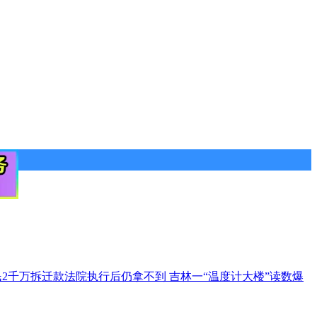
民2千万拆迁款法院执行后仍拿不到
吉林一“温度计大楼”读数爆