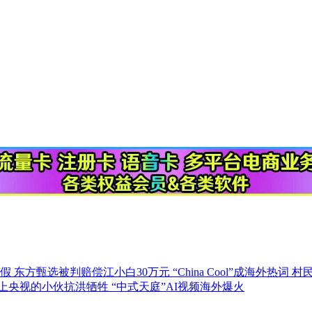
休假
东方甄选被判赔偿江小白30万元
“China Cool”成海外热词
村
人上央视的小伙抗洪牺牲
“中式天庭”AI视频海外爆火