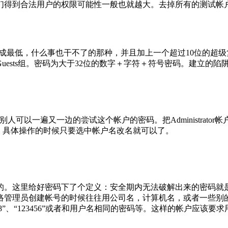
们得到合法用户的权限可能性一般也就越大。去掉所有的测试帐
设置成最低，什么事也干不了的那种，并且加上一个超过10位的超
ests组。密码为大于32位的数字＋字符＋符号密码。建立的陷
，这意味着别人可以一遍又一边的尝试这个帐户的密码。把Administra
ne。具体操作的时候只要选中帐户名改名就可以了。
的。这里给好密码下了个定义：安全期内无法破解出来的密码就是
员创建帐号的时候往往用公司名，计算机名，或者一些别的一猜就到的
45678”、“123456”或者和用户名相同的密码等。这样的帐户