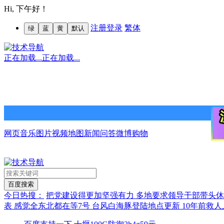
Hi,
下午好！
注册
登录
繁体
绿
蓝
黄
默认
正在加载...
正在加载...
网页
音乐
图片
视频
地图
新闻
问答
微博
购物
今日热搜：
把党建设得更加坚强有力
多地要求领导干部带头
表
感觉全东北都在等7号
台风白海豚登陆地点更新
10年前救