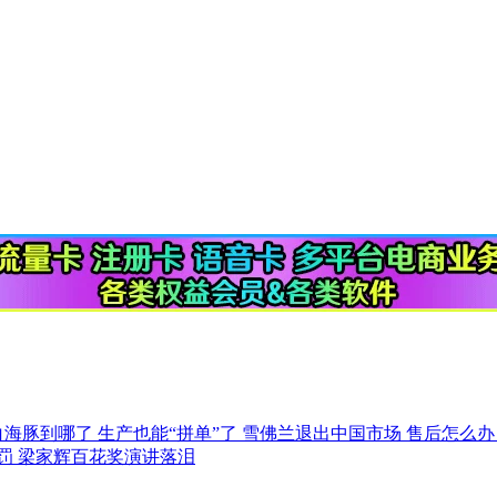
白海豚到哪了
生产也能“拼单”了
雪佛兰退出中国市场 售后怎么
被罚
梁家辉百花奖演讲落泪