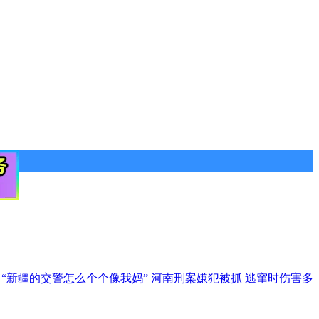
办
“新疆的交警怎么个个像我妈”
河南刑案嫌犯被抓 逃窜时伤害多