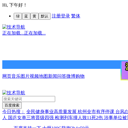
Hi,
下午好！
注册
登录
繁体
绿
蓝
黄
默认
正在加载...
正在加载...
网页
音乐
图片
视频
地图
新闻
问答
微博
购物
今日热搜：
全民健身事业高质量发展
杭州全市有序停课
台风
人
国乒女单三将晋级四强
检测列车撞人致11死2伤 涉事单位