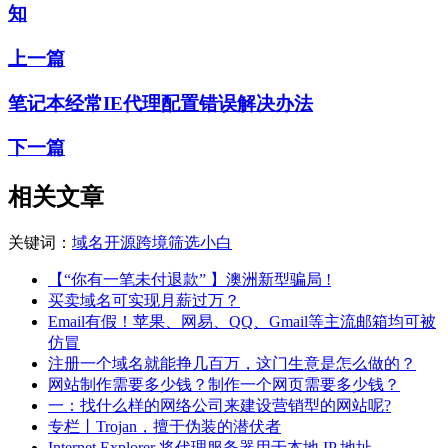
知
上一篇
笔记本经常IE代理配置错误解决办法
下一篇
相关文章
关键词：
域名
开源
跨境
筛选
小白
【“你有一笔未付退款” 】澳洲新型骗局 !
买卖域名可实现月薪过万？
Email有假！苹果、网易、QQ、Gmail等主流邮箱均可被
仿冒
注册一个域名就能挣几百万，这门生意是怎么做的？
网站制作需要多少钱？制作一个网页需要多少钱？
一：找什么样的网络公司来建设营销型的网站呢?
专栏丨Trojan，擅于伪装的潜伏者
Internet Explorer 将代理服务器用于本地 IP 地址