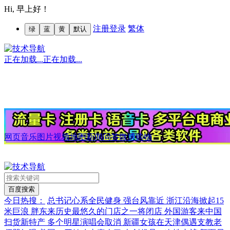
Hi,
早上好！
注册
登录
繁体
绿
蓝
黄
默认
正在加载...
正在加载...
网页
音乐
图片
视频
地图
新闻
问答
微博
购物
今日热搜：
总书记心系全民健身
强台风靠近 浙江沿海掀起15
米巨浪
胖东来历史最悠久的门店之一将闭店
外国游客来中国
扫货新特产
多个明星演唱会取消
新疆女孩在天津偶遇支教老