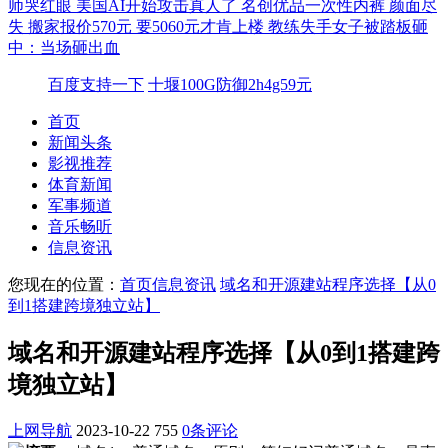
师哭红眼
美国AI开始攻击真人了
名创优品一次性内裤 颜面尽
失
搬家报价570元 要5060元才肯上楼
教练失手女子被踏板砸
中：当场砸出血
百度支持一下
十堰100G防御2h4g59元
首页
新闻头条
影视推荐
体育新闻
军事频道
音乐畅听
信息资讯
您现在的位置：
首页
信息资讯
域名和开源建站程序选择【从0
到1搭建跨境独立站】
域名和开源建站程序选择【从0到1搭建跨
境独立站】
上网导航
2023-10-22
755
0条评论