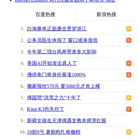
百度热搜
新浪热搜
1
白海豚将正面袭击贯穿浙江
2
公务员医生休假了 窗口谁来值班
3
今年第二强台风将带来多大影响
4
美国AI开始攻击真人了
5
佛得角门将身价暴涨1000%
6
搬家报价570元 要5060元才肯上楼
7
傅园慧“洪荒之力”十年了
8
Kimi K3也失控了
9
新疆女孩在天津偶遇支教老师哭红眼
10
10部9亏 暑期档扎堆撤档