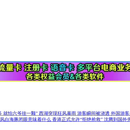
多 就怕六爷挂一颗”
西湖突现狂风暴雨 游客瞬间被浇透
外国游客
台风白海豚闭眼意味着什么
香港正式允许“拒绝抢救”
沈腾到国外