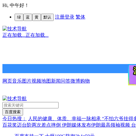
Hi,
中午好！
注册
登录
繁体
绿
蓝
黄
默认
正在加载...
正在加载...
网页
音乐
图片
视频
地图
新闻
问答
微博
购物
今日热搜：
人民的健康、体质、幸福一脉相承
“不怕六爷挂得
百花奖迈台阶两次差点摔倒
伊朗媒体发布伊朗最高领袖视频