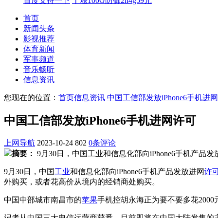
百度支持一下
十堰100G防御2h4g59元
首页
新闻头条
影视推荐
体育新闻
军事频道
音乐畅听
信息资讯
您现在的位置：
首页
信息资讯
中国工信部发放iPhone6手机进
中国工信部发放iPhone6手机进网许可
上网导航
2023-10-24
802
0条评论
摘要：
9月30日，中国工业和信息化部向iPhone6手机产品
9月30日，中国
工业
和信息化部向iPhone6手机产品发放进网
许
外购买，或者花高价从境内的经销商处购买。
中国中部城市南昌市的
苹果
手机控胡永海正为要不要多花2000
记者从中国三大电信运营商获悉，目前即将在中国大陆发售的主要是四款型