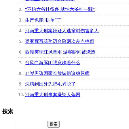
2
“不怕六爷挂得多 就怕六爷挂一颗”
3
生产也能“拼单”了
4
河南重大刑案嫌疑人逃窜时伤害多人
5
梁家辉百花奖迈台阶两次差点摔倒
6
西湖突现狂风暴雨 游客瞬间被浇透
7
台风白海豚闭眼意味着什么
8
14岁男孩因家长放纵确诊糖尿病
9
沈腾到国外先把毛裤脱了
10
河南重大刑事案嫌疑人落网
搜索