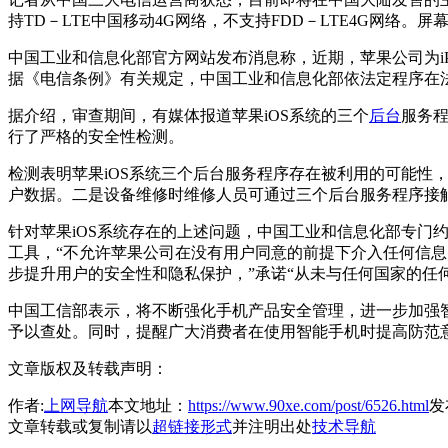
持TD－LTE中国移动4G网络，不支持FDD－LTE4G网络。屏幕
中国工业和信息化部官方网站发布消息称，近期，苹果公司为i
据《电信条例》有关规定，中国工业和信息化部依法定程序在
据介绍，审查期间，有媒体报道苹果iOS系统的三个
后台
服务
行了严格的安全性检测。
检测表明苹果iOS系统三个后台服务程序存在被利用的可能
户数据。二是设备维修时维修人员可通过三个后台服务程序接
针对苹果iOS系统存在的上述问题，中国工业和信息化部专
工具，“不允许苹果公司在没有用户同意的前提下介入任何信息，
步提升用户的安全性和隐私保护，”承诺“从未与任何国家的任何
中国工信部表示，将不断强化手机产品安全管理，进一步加强
予以查处。同时，提醒广大消费者在使用智能手机时提高防范
文章版权及转载声明：
作者:
上网导航
本文地址：
https://www.90xe.com/post/6526.html
发布
文章转载或复制请以
超链接形式
并注明出处
技术导航