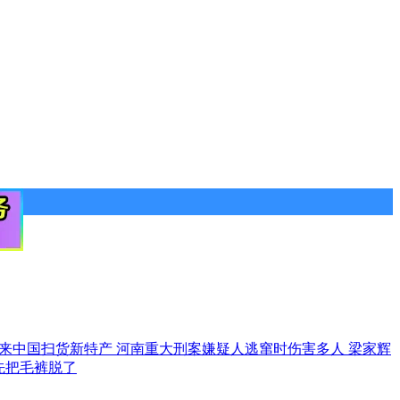
来中国扫货新特产
河南重大刑案嫌疑人逃窜时伤害多人
梁家辉
先把毛裤脱了