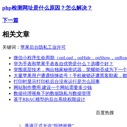
php检测网址是什么原因？怎么解决？
下一篇
相关文章
关键词：
苹果
后台
隐私
工业
许可
微信小程序生命周期（onLoad，onHide，onShow，onRea
华为手表和苹果手表各自优势是什么？选哪个好？
突围底层技术，掏出独家秘密武器，荣耀能否成为下一个
大量苹果用户遭遇惊悚盗号！手机被锁还遭黑客勒索，都
打印时显示打印机后台没有运行是怎么回事
网站制作费用 建设一个网站需要多少钱
数据伦理视角下的数据隐私与数据管理
基于RBAC模型的后台系统权限设计
百度热搜
1
香港正式允许“拒绝抢救”