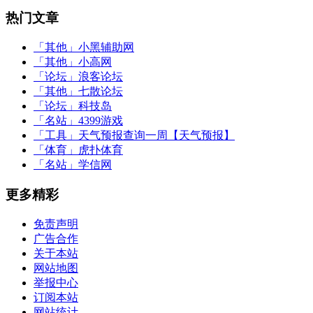
热门文章
「其他」
小黑辅助网
「其他」
小高网
「论坛」
浪客论坛
「其他」
七散论坛
「论坛」
科技岛
「名站」
4399游戏
「工具」
天气预报查询一周【天气预报】
「体育」
虎扑体育
「名站」
学信网
更多精彩
免责声明
广告合作
关于本站
网站地图
举报中心
订阅本站
网站统计