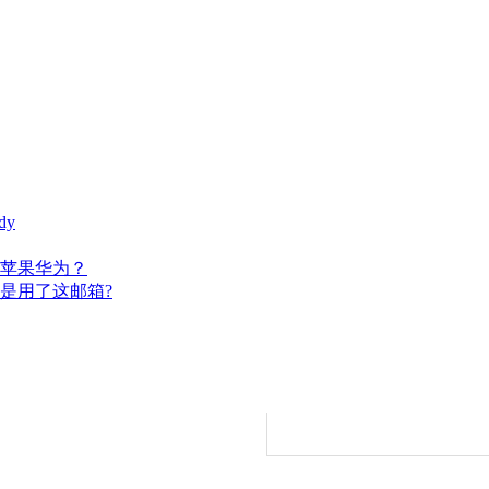
dy
苹果华为？
是用了这邮箱?