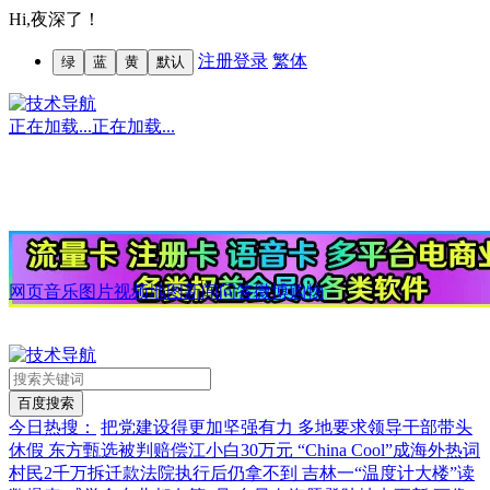
Hi,
夜深了！
注册
登录
繁体
绿
蓝
黄
默认
正在加载...
正在加载...
网页
音乐
图片
视频
地图
新闻
问答
微博
购物
今日热搜：
把党建设得更加坚强有力
多地要求领导干部带头
休假
东方甄选被判赔偿江小白30万元
“China Cool”成海外热词
村民2千万拆迁款法院执行后仍拿不到
吉林一“温度计大楼”读