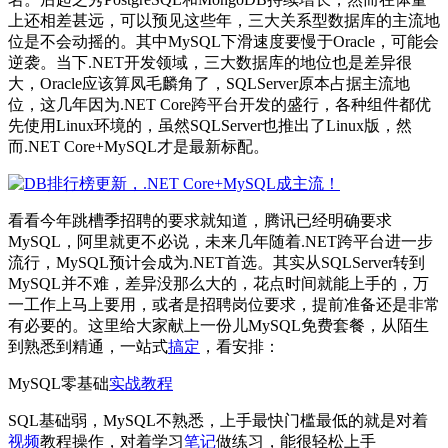
上还相差甚远，可以预见这些年，三大关系型数据库的主流地
位是不会动摇的。其中MySQL下滑速度要慢于Oracle，可能会
逆袭。当下.NET开发领域，三大数据库的地位也是差异很
大，Oracle应该算凤毛麟角了，SQLServer原本占据主流地
位，这几年因为.NET Core跨平台开发的盛行，各种组件都优
先使用Linux环境的，虽然SQLServer也推出了Linux版，然
而.NET Core+MySQL才是最新标配。
看看今年跳槽季招聘的要求就知道，腾讯已经明确要求
MySQL，阿里就更不必说，未来几年随着.NET跨平台进一步
流行，MySQL预计会成为.NET首选。其实从SQLServer转到
MySQL并不难，差异没那么大的，花点时间就能上手的，万
一工作上马上要用，或者是招聘岗位要求，提前准备还是非常
有必要的。这里给大家献上一份儿MySQL免费套餐，从陌生
到熟悉到精通，一站式
搞定
，看安排：
MySQL零基础
实战
教程
SQL基础弱，MySQL不熟悉，上手最快门槛最低的就是对着
视频
教程操作，对着学习
笔记
做练习，能很轻松上手