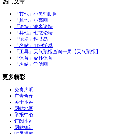
热门文章
「其他」
小黑辅助网
「其他」
小高网
「论坛」
浪客论坛
「其他」
七散论坛
「论坛」
科技岛
「名站」
4399游戏
「工具」
天气预报查询一周【天气预报】
「体育」
虎扑体育
「名站」
学信网
更多精彩
免责声明
广告合作
关于本站
网站地图
举报中心
订阅本站
网站统计
收录提交