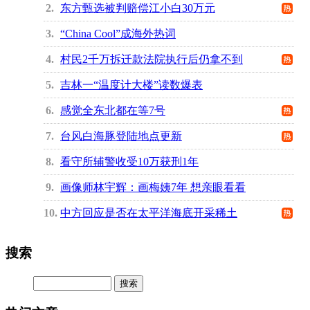
2
东方甄选被判赔偿江小白30万元
3
“China Cool”成海外热词
4
村民2千万拆迁款法院执行后仍拿不到
5
吉林一“温度计大楼”读数爆表
6
感觉全东北都在等7号
7
台风白海豚登陆地点更新
8
看守所辅警收受10万获刑1年
9
画像师林宇辉：画梅姨7年 想亲眼看看
10
中方回应是否在太平洋海底开采稀土
搜索