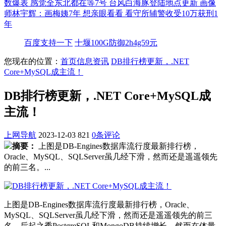
数爆表
感觉全东北都在等7号
台风白海豚登陆地点更新
画像
师林宇辉：画梅姨7年 想亲眼看看
看守所辅警收受10万获刑1
年
百度支持一下
十堰100G防御2h4g59元
您现在的位置：
首页
信息资讯
DB排行榜更新，.NET
Core+MySQL成主流！
DB排行榜更新，.NET Core+MySQL成
主流！
上网导航
2023-12-03
821
0条评论
摘要：
上图是DB-Engines数据库流行度最新排行榜，
Oracle、MySQL、SQLServer虽几经下滑，然而还是遥遥领先
的前三名。...
上图是DB-Engines数据库流行度最新排行榜，Oracle、
MySQL、SQLServer虽几经下滑，然而还是遥遥领先的前三
名。后起之秀PostgreSQL和MongoDB持续增长，然而在体量