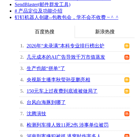
SendBlaster(邮件群发工具)
# 产品定位及功能介绍
钉钉机器人创建--包教包会，学不会不收费 ~ ^_^
百度热搜
新浪热搜
1
2026年“未录满”本科专业排行榜出炉
2
几元成本的AI广告导致千万市值蒸发
3
生产也能“拼单”了
4
央视新主播李秋莹孙亚鹏亮相
5
150元车上过夜费到底谁被做局了
6
台风白海豚到哪了
7
沈腾演技
8
检测列车撞人致11死2伤 涉事单位被罚
9
河南刑案嫌犯被抓 逃窜时伤害多人