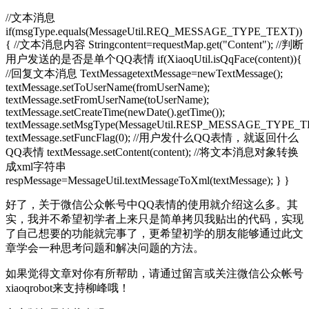
//文本消息
if(msgType.equals(MessageUtil.REQ_MESSAGE_TYPE_TEXT))
{ //文本消息内容 Stringcontent=requestMap.get("Content"); //判断
用户发送的是否是单个QQ表情 if(XiaoqUtil.isQqFace(content)){
//回复文本消息 TextMessagetextMessage=newTextMessage();
textMessage.setToUserName(fromUserName);
textMessage.setFromUserName(toUserName);
textMessage.setCreateTime(newDate().getTime());
textMessage.setMsgType(MessageUtil.RESP_MESSAGE_TYPE_T
textMessage.setFuncFlag(0); //用户发什么QQ表情，就返回什么
QQ表情 textMessage.setContent(content); //将文本消息对象转换
成xml字符串
respMessage=MessageUtil.textMessageToXml(textMessage); } }
好了，关于微信公众帐号中QQ表情的使用就介绍这么多。其
实，我并不希望初学者上来只是简单拷贝我贴出的代码，实现
了自己想要的功能就完事了，更希望初学的朋友能够通过此文
章学会一种思考问题和解决问题的方法。
如果觉得文章对你有所帮助，请通过留言或关注微信公众帐号
xiaoqrobot来支持柳峰哦！