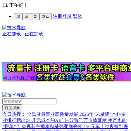
Hi,
下午好！
注册
登录
繁体
绿
蓝
黄
默认
正在加载...
正在加载...
网页
音乐
图片
视频
地图
新闻
问答
微博
购物
今日热搜：
全民健身事业高质量发展
2026年“未录满”本科专
业排行榜出炉
几元成本的AI广告导致千万市值蒸发
生产也能
“拼单”了
央视新主播李秋莹孙亚鹏亮相
150元车上过夜费到底