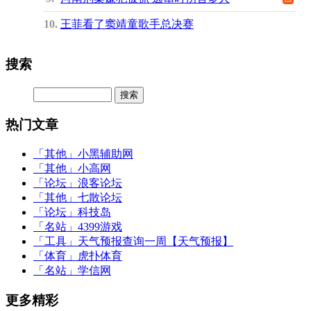
10
王菲看了窦靖童歌手总决赛
搜索
热门文章
「其他」
小黑辅助网
「其他」
小高网
「论坛」
浪客论坛
「其他」
七散论坛
「论坛」
科技岛
「名站」
4399游戏
「工具」
天气预报查询一周【天气预报】
「体育」
虎扑体育
「名站」
学信网
更多精彩