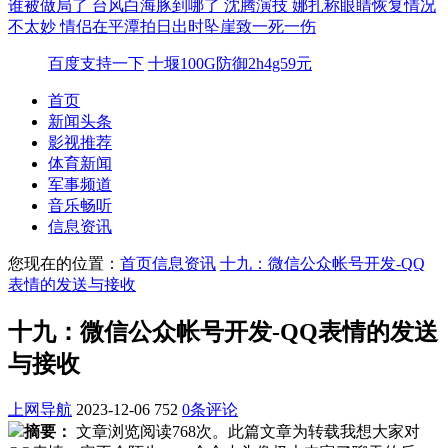
谁被做局了
台风白海豚到哪了
沈腾演技
娜扎称眼睛恢复情况
不太妙
情侣在平潭拍日出时坠崖致一死一伤
百度支持一下
十堰100G防御2h4g59元
首页
新闻头条
影视推荐
体育新闻
军事频道
音乐畅听
信息资讯
您现在的位置：
首页
信息资讯
十九：微信公众帐号开发-QQ
表情的发送与接收
十九：微信公众帐号开发-QQ表情的发送
与接收
上网导航
2023-12-06
752
0条评论
摘要：
文章浏览阅读768次。此篇文章为转载我想大家对