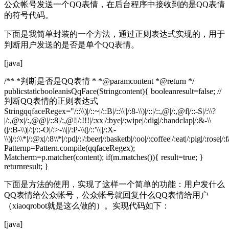
公众帐号发送一个QQ表情，在后台程序中接收到的是QQ表情
的符号代码。
下面是我简单封装的一个方法，通过正则表达式实现的，用于
判断用户发送的是否是单个QQ表情。
[java]
/** *判断是否是QQ表情 * *@paramcontent *@return */
publicstaticbooleanisQqFace(Stringcontent){ booleanresult=false; //
判断QQ表情的正则表达式
StringqqfaceRegex="/::\\)|/::~|/::B|/::\\||/:8-\\)|/::|/::,@|/:,@f|/::-S|/:\\?
|/:,@x|/:,@@|/::8|/:,@!|/:!!!|/:xx|/:bye|/:wipe|/:dig|/:handclap|/:&-\\
(|/:B-\\)|/:|/::-O|/:>-\\||/:P-\\(|/::'\\||/:X-
\\)|/::\\*|/:@x|/:8\\*|/:pd|/:|/:beer|/:basketb|/:oo|/:coffee|/:eat|/:pig|/:rose
Patternp=Pattern.compile(qqfaceRegex);
Matcherm=p.matcher(content); if(m.matches()){ result=true; }
returnresult; }
下面是方法的使用，实现了这样一个简单的功能：用户发什么
QQ表情给公众帐号，公众帐号就回复什么QQ表情给用户
（xiaoqrobot就是这么做的）。实现代码如下：
[java]