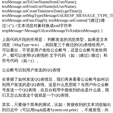
textMessage.setToUserName(fromUserName);
textMessage.setFromUserName(toUserName);
textMessage.setCreateTime(newDate().getTime());
textMessage.setMsgType(MessageUtil.RESP_MESSAGE_TYPE_T
textMessage.setFuncFlag(0); textMessage.setContent("[难过]/难
过/::("); //文本消息对象转换成xml字符串
respMessage=MessageUtil.textMessageToXml(textMessage); }
上面代码片段的作用是： 判断发送的消息类型，如果是文本
消息（MsgType=text），则回复三个难过的QQ表情给用户。
可以看出，不管是用户发给公众帐号，还是公众帐号发给用
户，都可以使用QQ表情的 文字代码 （如：[难过] /难过）和
符号代码 （如 /::(）。
公众帐号识别用户发送的QQ表情
在掌握了如何发送QQ表情后，我们再来看看公众帐号如何识
别用户发送的是QQ表情。这是什么意思呢？当用户向公众帐
号发送一个QQ表情，在后台程序中接收到的会是什么值，我
们又怎么知道这个值就是一个QQ表情。
其实，只要做个简单的测试，比如：将接收到的文本消息输出
到日志中（可以用log4j或者System.out.print），不难发现：向